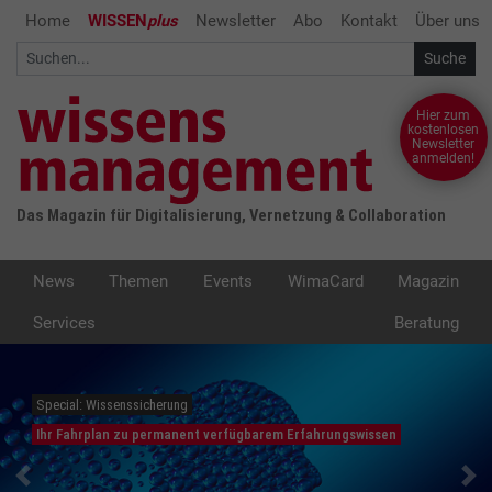
Home
WISSEN
plus
Newsletter
Abo
Kontakt
Über uns
Hier zum
kostenlosen
Newsletter
anmelden!
Das Magazin für Digitalisierung, Vernetzung & Collaboration
News
Themen
Events
WimaCard
Magazin
Services
Beratung
Special: Wissenssicherung
Ihr Fahrplan zu permanent verfügbarem Erfahrungswissen
Previous
Ne