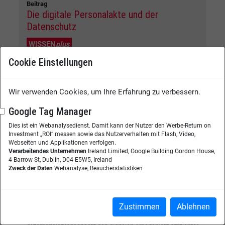
Beitrag
Die digitale Personalakte und der
Datenschutz
WISSEN
plus
Das papierlose Personalbüro stellt Unternehmen hinsichtlich
Cookie Einstellungen
des Datenschutzes vor besondere Anforderungen. Werden
Personalakten in einem Unternehmen digital geführt, gilt es
ein Konzept zu entwickeln, das den Zugriff und die
Wir verwenden Cookies, um Ihre Erfahrung zu verbessern.
Berechtigung sowie Aufbewahrungs- und Löschfristen
regelt. ...
Google Tag Manager
Weiterlesen
Dies ist ein Webanalysedienst. Damit kann der Nutzer den Werbe-Return on
Investment „ROI“ messen sowie das Nutzerverhalten mit Flash, Video,
Webseiten und Applikationen verfolgen.
Verarbeitendes Unternehmen
Ireland Limited, Google Building Gordon House,
Event
4 Barrow St, Dublin, D04 E5W5, Ireland
Den digitalen Arbeitsplatz effizient
Zweck der Daten
Webanalyse, Besucherstatistiken
gestalten - von ITSM zu Enterprise Service
Management
Zustimmen
Ablehnen
07.10.2026
Wie Unternehmen mit einem einheitlichen Service- und