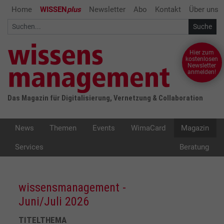
Home
WISSEN
plus
Newsletter
Abo
Kontakt
Über uns
Hier zum
kostenlosen
Newsletter
anmelden!
Das Magazin für Digitalisierung, Vernetzung & Collaboration
News
Themen
Events
WimaCard
Magazin
Services
Beratung
wissensmanagement -
Juni/Juli 2026
TITELTHEMA