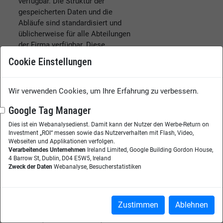
verfügbar. Die Struktur der
gespeicherten Daten und die
Abläufe sind standardisiert und
üblicherweise für alle Abteilungen
der Firma verfügbar. Diese
Vereinheitlichung über das gesamte
Cookie Einstellungen
Unternehmen hinweg führt zu einem
hohen Effizienzgewinn, der nicht nur
aus der eingesparten Zeit für die
Wir verwenden Cookies, um Ihre Erfahrung zu verbessern.
Suche nach wichtigen
Google Tag Manager
Informationen, sondern auch aus
einer hohen Datenkonsistenz
Dies ist ein Webanalysedienst. Damit kann der Nutzer den Werbe-Return on
resultiert. Das bedeutet die
Investment „ROI“ messen sowie das Nutzerverhalten mit Flash, Video,
Webseiten und Applikationen verfolgen.
Vermeidung von Fehlern durch
Verarbeitendes Unternehmen
Ireland Limited, Google Building Gordon House,
manuelles Übertragen ebenso wie
4 Barrow St, Dublin, D04 E5W5, Ireland
die Verknüpfung der Daten mit
Zweck der Daten
Webanalyse, Besucherstatistiken
zugehörigen Informationen aus
anderen Bereichen. Die
Einarbeitung neuer Mitarbeiter in
Zustimmen
Ablehnen
die Unternehmensabläufe gelingt
schnell, oft sind die nötigen