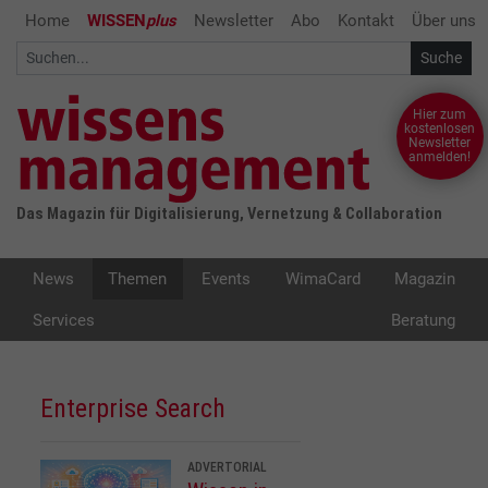
Home
WISSEN
plus
Newsletter
Abo
Kontakt
Über uns
Hier zum
kostenlosen
Newsletter
anmelden!
Das Magazin für Digitalisierung, Vernetzung & Collaboration
News
Themen
Events
WimaCard
Magazin
Services
Beratung
Enterprise Search
ADVERTORIAL