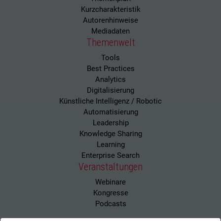
Kurzcharakteristik
Autorenhinweise
Mediadaten
Themenwelt
Tools
Best Practices
Analytics
Digitalisierung
Künstliche Intelligenz / Robotic
Automatisierung
Leadership
Knowledge Sharing
Learning
Enterprise Search
Veranstaltungen
Webinare
Kongresse
Podcasts