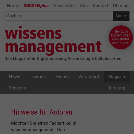
Home
WISSEN
plus
Newsletter
Abo
Kontakt
Über uns
Hier zum
kostenlosen
Newsletter
anmelden!
Das Magazin für Digitalisierung, Vernetzung & Collaboration
News
Themen
Events
WimaCard
Magazin
Services
Beratung
Hinweise für Autoren
Möchten Sie einen Fachartikel in
wissensmanagement - Das