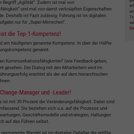
 Begriff „Agilität“. Zudem ist mal von
er
nsfähigkeit“ und mal von damit verknüpften Eigenschaften
un
de. Deshalb ist Fazit zulässig: Führung ist im digitalen
Tr
Aufgabe nur für „Super-Menschen“.
ve
Me
 ist die Top-1-Kompetenz!
d am häufigsten genannte Kompetenz. In über der Hälfte
ührungskompetenz genannt.
schen Kommunikationsfähigkeiten“ (wie Feedback-geben,
t gesehen. Der Dialog mit den Mitarbeitern wird im
Führungserfolg erachtet als der auf dem hierarchischen
hnen.
h Change-Manager und -Leader!
ist mit 39 Prozent die Veränderungsfähigkeit. Dabei sind
mfassend. Sie beziehen sich u.a. auf die Prozesse und
Erwartungen, Geschäftsmodelle und-strategien, Haltungen
ch auf das Führen selbst.
 permanente Wandel ist im digitalen Zeitalter die größte