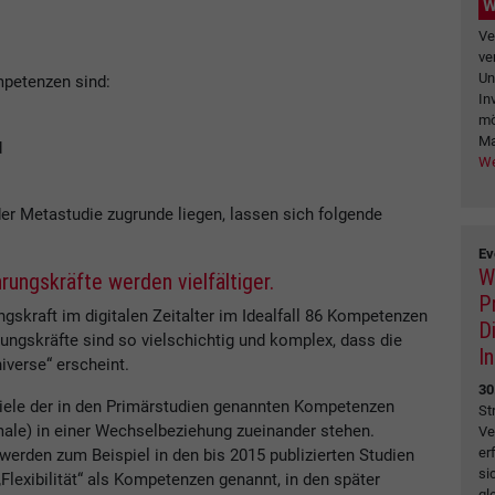
W
Ve
ve
Un
mpetenzen sind:
In
mö
Ma
d
We
er Metastudie zugrunde liegen, lassen sich folgende
Ev
W
rungskräfte werden vielfältiger.
P
gskraft im digitalen Zeitalter im Idealfall 86 Kompetenzen
D
ungskräfte sind so vielschichtig und komplex, dass die
I
iverse“ erscheint.
30
viele der in den Primärstudien genannten Kompetenzen
St
ale) in einer Wechselbeziehung zueinander stehen.
Ve
er
erden zum Beispiel in den bis 2015 publizierten Studien
si
 „Flexibilität“ als Kompetenzen genannt, in den später
gl