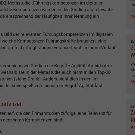
FIDZ-Metastudie „Führungskompetenzen im digitalen
Pr
 welche Kompetenzen werden in den Studien als relevante
ei
 entsprechend der Häufigkeit ihrer Nennung ein
We
s Bild der relevanten Führungskompetenzen im digitalen
er, welche Kompetenzen Führungskräfte brauchen, eine
Ev
2
nden Umfeld erfolgt. Zudem verändert sich In ihrem Verlauf
W
25
 erschienenen Studien die Begriffe Agilität, Ambidextrie
Me
 weshalb sie in der Metastudie auch nicht in den Top-20
nu
ehen (siehe Grafik). Anders sieht dies in den im
Me
. In ihnen spielt zumindest der Begriff Agilität fast
ompetenzen
Ev
Z
n auf, die den Primärstudien zufolge, eine Relevanz für
K
en genannten Kompetenzen sind:
e
,