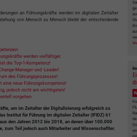
Sa
ge
derungen an Führungskräfte werden im digitalen Zeitalter
au
eziehung von Mensch zu Mensch bleibt der entscheidende
St
En
au
ve
We
mpetenzen
ngskräfte werden vielfältiger.
ist die Top-1-Kompetenz!
Be
 Change-Manager und -Leader!
E
trum des Führungsprozesses!
d
ist eine neue Führungskompetenz!
ig, jedoch nicht am wichtigsten!
W
entell vorgehen
Ku
Fl
e, um im Zeitalter der Digitalisierung erfolgreich zu
Ra
as Institut für Führung im digitalen Zeitalter (IFIDZ) 61
de
us den Jahren 2012 bis 2018, an denen über 100.000
Do
, zum Teil jedoch auch Mitarbeiter und Wissenschaftler.
un
mi