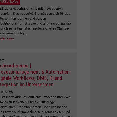
ISSEN
plus
ränderungsvorhaben sind mit Investitionen
rbunden. Das bedeutet: Sie müssen sich für das
ternehmen rechnen und bergen
vestitionsrisiken. Um diese Risiken so gering wie
glich zu halten, ist ein professionelles Change-
nagement nötig....
iterlesen
ent
ebconference |
rozessmanagement & Automation:
igitale Workflows, DMS, KI und
ntegration im Unternehmen
.09.2026
rukturierte Abläufe, effiziente Prozesse und klare
rantwortlichkeiten sind die Grundlage
folgreicher Zusammenarbeit. Doch wie lassen
ch Prozesse digital abbilden, automatisieren und
eichzeitig flexibel halten? In dieser Webkonferenz