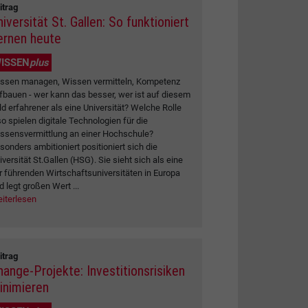
itrag
iversität St. Gallen: So funktioniert
ernen heute
ISSEN
plus
ssen managen, Wissen vermitteln, Kompetenz
fbauen - wer kann das besser, wer ist auf diesem
ld erfahrener als eine Universität? Welche Rolle
so spielen digitale Technologien für die
ssensvermittlung an einer Hochschule?
sonders ambitioniert positioniert sich die
iversität St.Gallen (HSG). Sie sieht sich als eine
r führenden Wirtschaftsuniversitäten in Europa
d legt großen Wert ...
iterlesen
itrag
hange-Projekte: Investitionsrisiken
inimieren