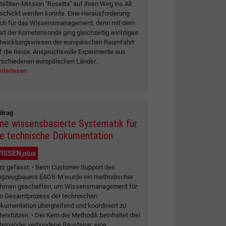
telliten-Mission "Rosetta" auf ihren Weg ins All
schickt werden konnte. Eine Herausforderung
ch für das Wissensmanagement, denn mit dem
art der Kometensonde ging gleichzeitig wichtiges
twicklungswissen der europäischen Raumfahrt
f die Reise: Anspruchsvolle Experimente aus
rschiedenen europäischen Länder...
iterlesen
itrag
ine wissensbasierte Systematik für
ie technische Dokumentation
ISSEN
plus
rz gefasst: • Beim Customer Support des
ugzeugbauers EADS-M wurde ein methodischer
hmen geschaffen, um Wissensmanagement für
n Gesamtprozess der technischen
kumentation übergreifend und koordiniert zu
terstützen. • Der Kern der Methodik beinhaltet drei
teinander verbundene Bausteine: eine