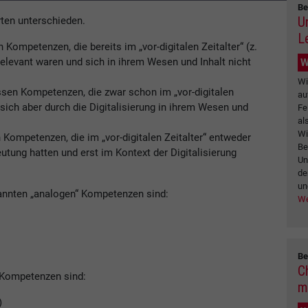
Be
Un
ten unterschieden.
L
ompetenzen, die bereits im „vor-digitalen Zeitalter“ (z.
relevant waren und sich in ihrem Wesen und Inhalt nicht
W
Wi
sen Kompetenzen, die zwar schon im „vor-digitalen
au
 sich aber durch die Digitalisierung in ihrem Wesen und
Fe
al
Wi
Kompetenzen, die im „vor-digitalen Zeitalter“ entweder
Be
utung hatten und erst im Kontext der Digitalisierung
Un
de
un
annten „analogen“ Kompetenzen sind:
We
Be
C
 Kompetenzen sind:
m
)