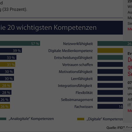
23
nd
Wi
 (33 Prozent).
Au
Ma
Se
Me
Ev
D
g
S
07
Wi
un
Ar
IT
Me