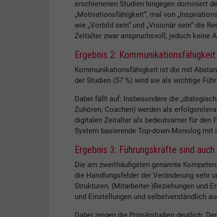
erschienenen Studien hingegen dominiert der
„Motivationsfähigkeit“, mal von „Inspiratio
wie „Vorbild sein“ und „Visionär sein“ die Re
Zeitalter zwar anspruchsvoll, jedoch keine 
Ergebnis 2: Kommunikationsfähigkeit
Kommunikationsfähigkeit ist die mit Abstan
der Studien (57 %) wird sie als wichtige F
Dabei fällt auf: Insbesondere die „dialogi
Zuhören, Coachen) werden als erfolgsrelevan
digitalen Zeitalter als bedeutsamer für den 
System basierende Top-down-Monolog mit i
Ergebnis 3: Führungskräfte sind auc
Die am zweithäufigsten genannte Kompetenz 
die Handlungsfelder der Veränderung sehr u
Strukturen, (Mitarbeiter-)Beziehungen und 
und Einstellungen und selbstverständlich au
Dabei zeigen die Primärstudien deutlich: Der