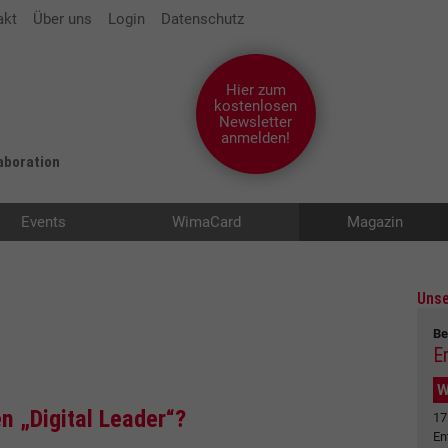
akt
Über uns
Login
Datenschutz
Hier zum
kostenlosen
Newsletter
anmelden!
laboration
Events
WimaCard
Magazin
Unse
Be
E
W
 „Digital Leader“?
17
En