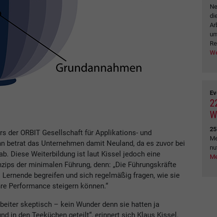
Ne
di
Ar
um
Re
We
Ev
2
W
25
s der ORBIT Gesellschaft für Applikations- und
Me
betrat das Unternehmen damit Neuland, da es zuvor bei
nu
b. Diese Weiterbildung ist laut Kissel jedoch eine
Me
nzips der minimalen Führung, denn: „Die Führungskräfte
 Lernende begreifen und sich regelmäßig fragen, wie sie
ihre Performance steigern können.“
eiter skeptisch – kein Wunder denn sie hatten ja
d in den Teeküchen geteilt“, erinnert sich Klaus Kissel.