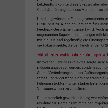
Letztendlich konnte diese Skepsis aber übe
Geschäftsführung das neue Verhalten vorbild
Um das gewünschte Führungsverständnis und -
ORBIT seit 2014 jährlich Seminare für Führun
Feedback-Gesprächen trainiert wird. Auch n
sogenannten Supervisionssitzungen reflekti
mit Klaus Kissel regelmäßig die Führungsst
sie Fokusprojekte, die den langfristigen ORB
Mitarbeiter wählen ihre Führungskräf
Im zweiten Jahr des Projektes zeigte sich: N
müssen angepasst werden, sondern auch die 
Starke Veränderungen an der Aufbauorganisa
Stress und Widerstand. Somit bestand die G
Führungsstruktur – unter starker Beteiligu
Vertrauen wieder zu zerstören.
Die letztendlich gewählte Lösung war einfach
revolutionär. Gemeinsam mit einer Projektg