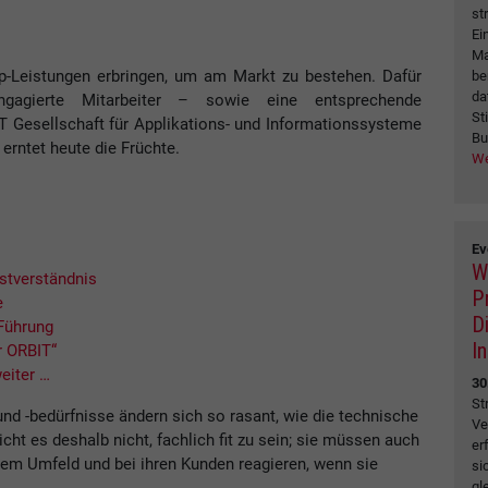
st
Ei
Ma
op-Leistungen erbringen, um am Markt zu bestehen. Dafür
be
da
engagierte Mitarbeiter – sowie eine entsprechende
St
IT Gesellschaft für Applikations- und Informationssysteme
Bu
rntet heute die Früchte.
We
Ev
W
stverständnis
P
e
D
 Führung
I
r ORBIT“
eiter …
30
St
und -bedürfnisse ändern sich so rasant, wie die technische
Ve
eicht es deshalb nicht, fachlich fit zu sein; sie müssen auch
er
hrem Umfeld und bei ihren Kunden reagieren, wenn sie
si
gl