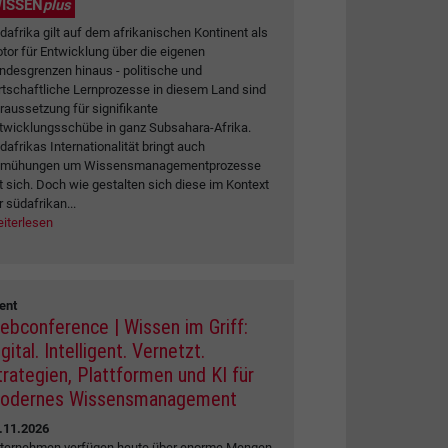
ISSEN
plus
dafrika gilt auf dem afrikanischen Kontinent als
tor für Entwicklung über die eigenen
ndesgrenzen hinaus - politische und
rtschaftliche Lernprozesse in diesem Land sind
raussetzung für signifikante
twicklungsschübe in ganz Subsahara-Afrika.
dafrikas Internationalität bringt auch
mühungen um Wissensmanagementprozesse
t sich. Doch wie gestalten sich diese im Kontext
r südafrikan...
iterlesen
ent
ebconference | Wissen im Griff:
gital. Intelligent. Vernetzt.
trategien, Plattformen und KI für
odernes Wissensmanagement
.11.2026
ternehmen verfügen heute über enorme Mengen