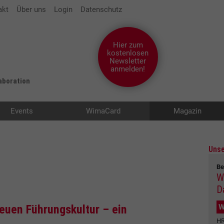
akt
Über uns
Login
Datenschutz
Hier zum
kostenlosen
Newsletter
anmelden!
laboration
Events
WimaCard
Magazin
Unse
Be
W
D
W
euen Führungskultur – ein
HR