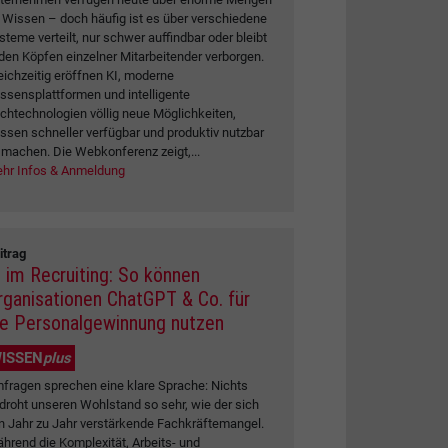
 Wissen – doch häufig ist es über verschiedene
steme verteilt, nur schwer auffindbar oder bleibt
 den Köpfen einzelner Mitarbeitender verborgen.
eichzeitig eröffnen KI, moderne
ssensplattformen und intelligente
chtechnologien völlig neue Möglichkeiten,
ssen schneller verfügbar und produktiv nutzbar
 machen. Die Webkonferenz zeigt,...
hr Infos & Anmeldung
itrag
I im Recruiting: So können
rganisationen ChatGPT & Co. für
ie Personalgewinnung nutzen
ISSEN
plus
fragen sprechen eine klare Sprache: Nichts
droht unseren Wohlstand so sehr, wie der sich
n Jahr zu Jahr verstärkende Fachkräftemangel.
hrend die Komplexität, Arbeits- und