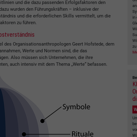
itlinien und die dazu passenden Erfolgsfaktoren den
an
l dazu wurden den Führungskräften – inklusive der
Sy
ndnis und die erforderlichen Skills vermittelt, um die
in
aktoren zu führen.
Gl
Wi
bstverständnis
Su
Wi
ebel des Organisationsanthropologen Geert Hofstede, dem
zu
dannahmen, Werte und Normen sind, die das
Me
rägen. Also müssen sich Unternehmen, die ihre
hten, auch intensiv mit dem Thema „Werte“ befassen.
Be
K
O
d
W
Um
be
vo
Wä