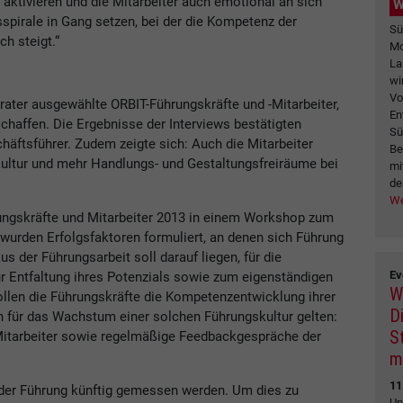
 aktivieren und die Mitarbeiter auch emotional an sich
W
spirale in Gang setzen, bei der die Kompetenz der
Sü
ch steigt.“
Mo
La
wi
Vo
rater ausgewählte ORBIT-Führungskräfte und -Mitarbeiter,
En
rschaffen. Die Ergebnisse der Interviews bestätigten
Sü
äftsführer. Zudem zeigte sich: Auch die Mitarbeiter
Be
ultur und mehr Handlungs- und Gestaltungsfreiräume bei
mi
de
We
rungskräfte und Mitarbeiter 2013 in einem Workshop zum
urden Erfolgsfaktoren formuliert, an denen sich Führung
s der Führungsarbeit soll darauf liegen, für die
Ev
zur Entfaltung ihres Potenzials sowie zum eigenständigen
W
sollen die Führungskräfte die Kompetenzentwicklung ihrer
Di
en für das Wachstum einer solchen Führungskultur gelten:
S
Mitarbeiter sowie regelmäßige Feedbackgespräche der
m
11
t der Führung künftig gemessen werden. Um dies zu
Un