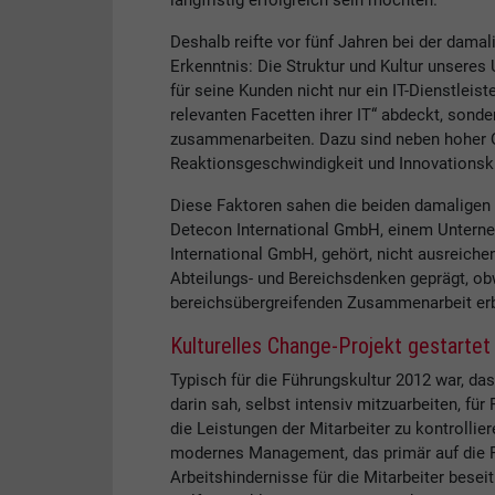
langfristig erfolgreich sein möchten.
Deshalb reifte vor fünf Jahren bei der dam
Erkenntnis: Die Struktur und Kultur unser
für seine Kunden nicht nur ein IT-Dienstleis
relevanten Facetten ihrer IT“ abdeckt, sonde
zusammenarbeiten. Dazu sind neben hoher Qu
Reaktionsgeschwindigkeit und Innovationsk
Diese Faktoren sahen die beiden damaligen
Detecon International GmbH, einem Untern
International GmbH, gehört, nicht ausreiche
Abteilungs- und Bereichsdenken geprägt, ob
bereichsübergreifenden Zusammenarbeit er
Kulturelles Change-Projekt gestartet
Typisch für die Führungskultur 2012 war, d
darin sah, selbst intensiv mitzuarbeiten, fü
die Leistungen der Mitarbeiter zu kontrollie
modernes Management, das primär auf die 
Arbeitshindernisse für die Mitarbeiter bese