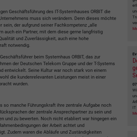
er
un
aligen Geschäftsführung des IT-Systemhauses ORBIT die
Tr
es Unternehmens muss sich verändern. Denn dieses möchte
ve
ter sein, der aufgrund seiner Fachkompetenz „alle
Me
rn auch ein Partner, mit dem diese gerne langfristig
alität und Zuverlässigkeit, auch eine hohe
raft notwendig.
Ev
 Geschäftsführer beim Systemhaus ORBIT, das zur
D
ehmen der Deutschen Telekom Gruppe und der T-Systems
g
nd entwickelt. Seine Kultur war noch stark von einem
S
wohl die kundenrelevanten Leistungen meist in einer
bracht wurden.
07
Wi
un
Ar
ass so manche Führungskraft ihre zentrale Aufgabe noch
IT
r Rücksprachen der zentrale Ansprechpartner zu sein und
Me
ren und zu bewerten. Noch nicht etabliert war hingegen ein
Rahmenbedingungen der Arbeit achtet und
itigt. Zudem waren die Abläufe und Zuständigkeiten