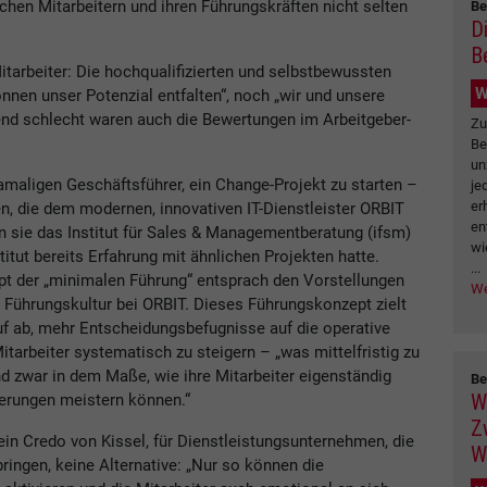
hen Mitarbeitern und ihren Führungskräften nicht selten
Be
D
B
Mitarbeiter: Die hochqualifizierten und selbstbewussten
W
nnen unser Potenzial entfalten“, noch „wir und unsere
nd schlecht waren auch die Bewertungen im Arbeitgeber-
Zu
Be
un
damaligen Geschäftsführer, ein Change-Projekt zu starten –
je
er
en, die dem modernen, innovativen IT-Dienstleister ORBIT
en
en sie das Institut für Sales & Managementberatung (ifsm)
wi
stitut bereits Erfahrung mit ähnlichen Projekten hatte.
...
pt der „minimalen Führung“ entsprach den Vorstellungen
We
 Führungskultur bei ORBIT. Dieses Führungskonzept zielt
uf ab, mehr Entscheidungsbefugnisse auf die operative
tarbeiter systematisch zu steigern – „was mittelfristig zu
nd zwar in dem Maße, wie ihre Mitarbeiter eigenständig
Be
W
rungen meistern können.“
Z
ein Credo von Kissel, für Dienstleistungsunternehmen, die
W
ingen, keine Alternative: „Nur so können die