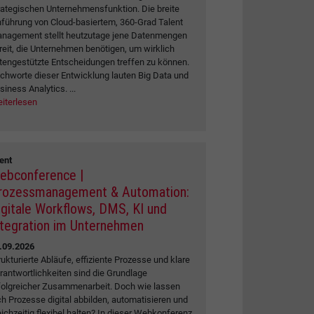
rategischen Unternehmensfunktion. Die breite
nführung von Cloud-basiertem, 360-Grad Talent
nagement stellt heutzutage jene Datenmengen
reit, die Unternehmen benötigen, um wirklich
tengestützte Entscheidungen treffen zu können.
ichworte dieser Entwicklung lauten Big Data und
siness Analytics. ...
iterlesen
ent
ebconference |
rozessmanagement & Automation:
igitale Workflows, DMS, KI und
ntegration im Unternehmen
.09.2026
rukturierte Abläufe, effiziente Prozesse und klare
rantwortlichkeiten sind die Grundlage
folgreicher Zusammenarbeit. Doch wie lassen
ch Prozesse digital abbilden, automatisieren und
eichzeitig flexibel halten? In dieser Webkonferenz