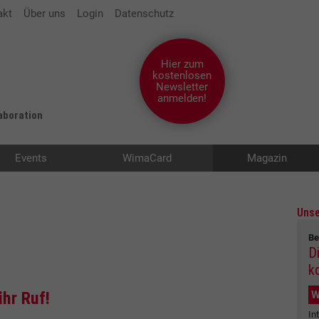
akt
Über uns
Login
Datenschutz
Hier zum
kostenlosen
Newsletter
anmelden!
laboration
Events
WimaCard
Magazin
Unse
Be
D
k
W
ihr Ruf!
In