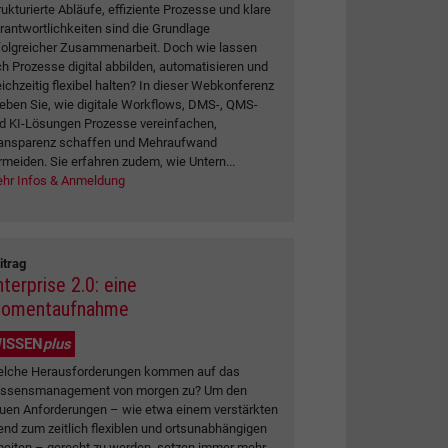
rukturierte Abläufe, effiziente Prozesse und klare
rantwortlichkeiten sind die Grundlage
folgreicher Zusammenarbeit. Doch wie lassen
ch Prozesse digital abbilden, automatisieren und
eichzeitig flexibel halten? In dieser Webkonferenz
leben Sie, wie digitale Workflows, DMS-, QMS-
d KI-Lösungen Prozesse vereinfachen,
ansparenz schaffen und Mehraufwand
rmeiden. Sie erfahren zudem, wie Untern...
hr Infos & Anmeldung
itrag
terprise 2.0: eine
omentaufnahme
ISSEN
plus
lche Herausforderungen kommen auf das
ssensmanagement von morgen zu? Um den
uen Anforderungen – wie etwa einem verstärkten
end zum zeitlich flexiblen und ortsunabhängigen
beiten – gerecht zu werden, setzen immer mehr