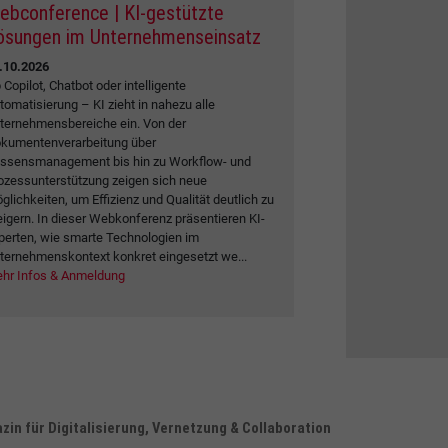
ebconference | KI-gestützte
ösungen im Unternehmenseinsatz
.10.2026
 Copilot, Chatbot oder intelligente
tomatisierung – KI zieht in nahezu alle
ternehmensbereiche ein. Von der
kumentenverarbeitung über
ssensmanagement bis hin zu Workflow- und
ozessunterstützung zeigen sich neue
glichkeiten, um Effizienz und Qualität deutlich zu
eigern. In dieser Webkonferenz präsentieren KI-
perten, wie smarte Technologien im
ternehmenskontext konkret eingesetzt we...
hr Infos & Anmeldung
in für Digitalisierung, Vernetzung & Collaboration