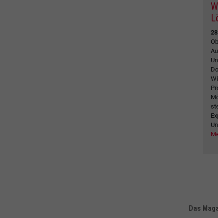
W
L
28
Ob
Au
Un
Do
Wi
Pr
Mö
st
Ex
Un
Me
Das Magaz