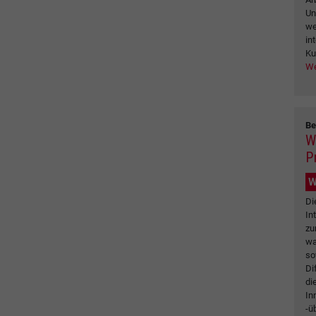
Un
we
in
Ku
We
Be
W
P
W
Di
In
zu
wa
so
Di
di
In
-ü