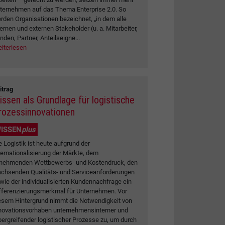
ternehmen auf das Thema Enterprise 2.0. So
rden Organisationen bezeichnet, „in dem alle
ternen und externen Stakeholder (u. a. Mitarbeiter,
nden, Partner, Anteilseigne...
iterlesen
itrag
issen als Grundlage für logistische
rozessinnovationen
ISSEN
plus
e Logistik ist heute aufgrund der
ternationalisierung der Märkte, dem
nehmenden Wettbewerbs- und Kostendruck, den
chsenden Qualitäts- und Serviceanforderungen
wie der individualisierten Kundennachfrage ein
fferenzierungsmerkmal für Unternehmen. Vor
esem Hintergrund nimmt die Notwendigkeit von
novationsvorhaben unternehmensinterner und
bergreifender logistischer Prozesse zu, um durch