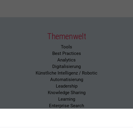
Themenwelt
Tools
Best Practices
Analytics
Digitalisierung
Künstliche Intelligenz / Robotic
Automatisierung
Leadership
Knowledge Sharing
Learning
Enterprise Search