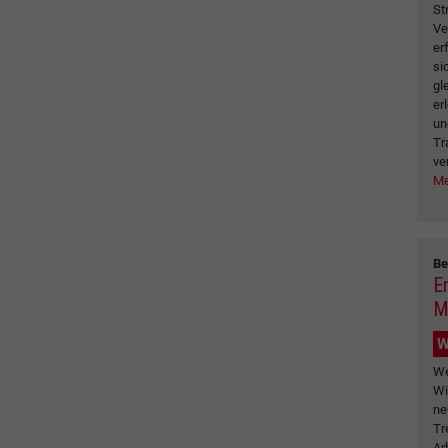
St
Ve
er
si
gl
er
un
Tr
ve
Me
Be
En
M
W
We
Wi
ne
Tr
Ar