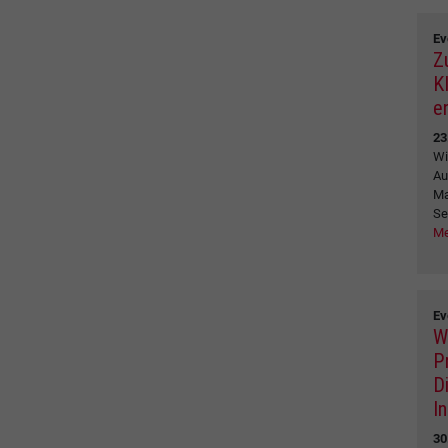
Ev
Z
K
e
23
Wi
Au
Ma
Se
Me
Ev
W
P
D
I
30