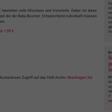
Ei
se
 bestehen viele Klischees und Vorurteile. Dabei ist diese
we
iel die der Baby-Boomer. Entsprechend individuell müssen
ko
den.
si
gil
ür 1,99 €
We
Ev
D
g
S
kostenlosen Zugriff auf das Heft-Archiv.
Beantragen Sie
07
Wi
un
Ar
IT
Me