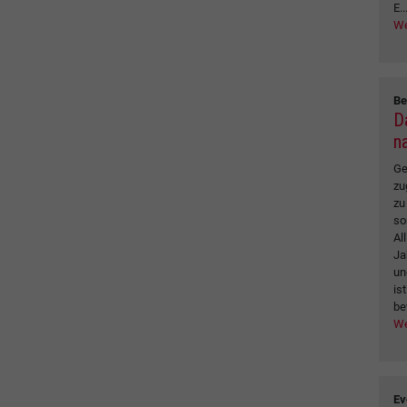
E..
We
Be
D
n
Ge
zu
zu
so
Al
Ja
un
is
be
We
Ev