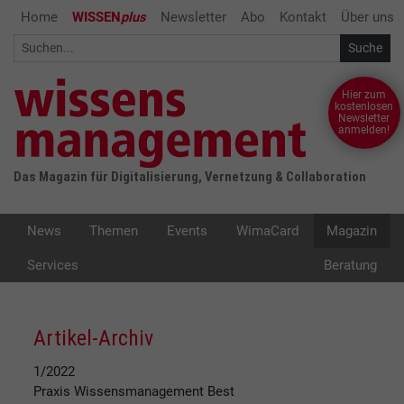
Home
WISSEN
plus
Newsletter
Abo
Kontakt
Über uns
Hier zum
kostenlosen
Newsletter
anmelden!
Das Magazin für Digitalisierung, Vernetzung & Collaboration
News
Themen
Events
WimaCard
Magazin
Services
Beratung
Artikel-Archiv
1/2022
Praxis Wissensmanagement
Best