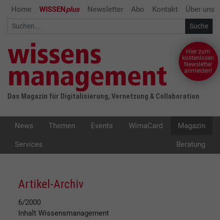
Home
WISSEN
plus
Newsletter
Abo
Kontakt
Über uns
Hier zum
kostenlosen
Newsletter
anmelden!
Das Magazin für Digitalisierung, Vernetzung & Collaboration
News
Themen
Events
WimaCard
Magazin
Services
Beratung
Artikel-Archiv
6/2000
Inhalt
Wissensmanagement