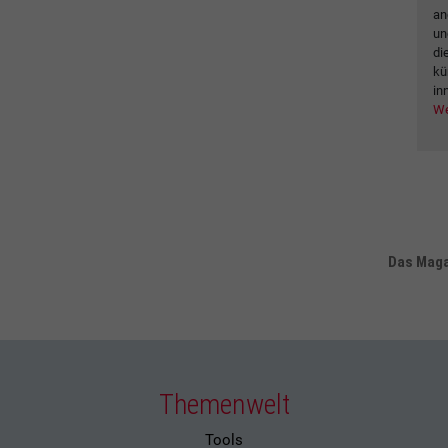
an
un
di
kü
in
We
Das Magaz
Themenwelt
Tools