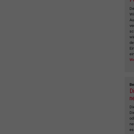
De
Wi
Au
ve
sc
wi
de
Ei
ei
We
Be
D
n
Di
Di
od
ne
es