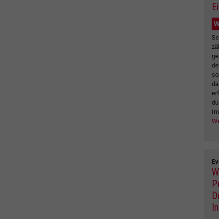
E
W
Sc
zä
ge
de
so
da
er
du
Im
We
Ev
W
P
D
I