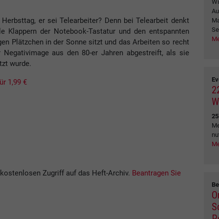
Wi
Au
erbsttag, er sei Telearbeiter? Denn bei Telearbeit denkt
Ma
Se
le Klappern der Notebook-Tastatur und den entspannten
Me
gen Plätzchen in der Sonne sitzt und das Arbeiten so recht
r Negativimage aus den 80-er Jahren abgestreift, als sie
tzt wurde.
Ev
ür 1,99 €
2
W
25
Me
nu
Me
kostenlosen Zugriff auf das Heft-Archiv.
Beantragen Sie
Be
O
S
P