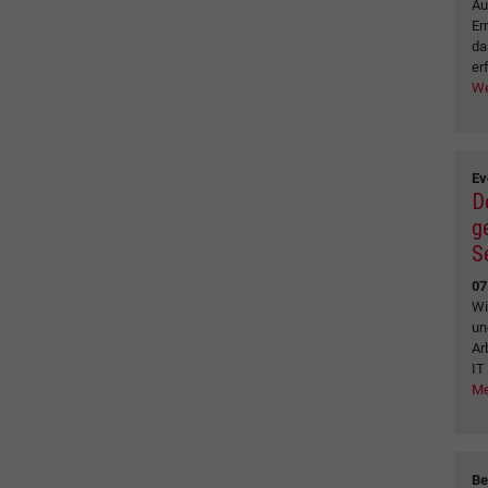
Au
Er
da
erf
We
Ev
D
g
S
07
Wi
un
Ar
IT
Me
Be