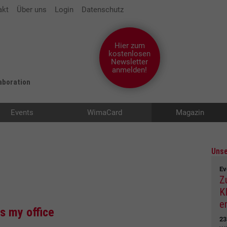
akt
Über uns
Login
Datenschutz
Hier zum
kostenlosen
Newsletter
anmelden!
laboration
Events
WimaCard
Magazin
Unse
Ev
Z
K
e
 my office
23