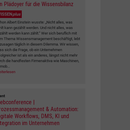
in Plädoyer für die Wissensbilanz
ISSEN
plus
hon Albert Einstein wusste: „Nicht alles, was
hlt kann gezählt werden. Und nicht alles, was
zählt werden kann zählt.“ Wer sich beruflich mit
m Thema Wissensmanagement beschäftigt, lebt
zusagen täglich in diesem Dilemma. Wir wissen,
ss sich die Frage, ob ein Unternehmen
folgreicher ist als ein anderes, längst nicht mehr
rch die handfesten Firmenaktiva wie Maschinen,
mob...
iterlesen
ent
ebconference |
rozessmanagement & Automation:
igitale Workflows, DMS, KI und
ntegration im Unternehmen