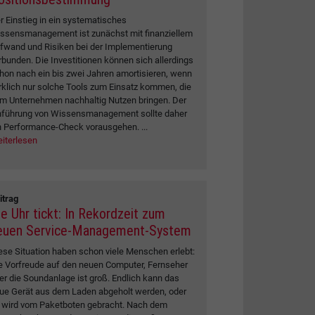
r Einstieg in ein systematisches
ssensmanagement ist zunächst mit finanziellem
fwand und Risiken bei der Implementierung
rbunden. Die Investitionen können sich allerdings
hon nach ein bis zwei Jahren amortisieren, wenn
rklich nur solche Tools zum Einsatz kommen, die
m Unternehmen nachhaltig Nutzen bringen. Der
nführung von Wissensmanagement sollte daher
n Performance-Check vorausgehen. ...
iterlesen
itrag
ie Uhr tickt: In Rekordzeit zum
euen Service-Management-System
ese Situation haben schon viele Menschen erlebt:
e Vorfreude auf den neuen Computer, Fernseher
er die Soundanlage ist groß. Endlich kann das
ue Gerät aus dem Laden abgeholt werden, oder
 wird vom Paketboten gebracht. Nach dem