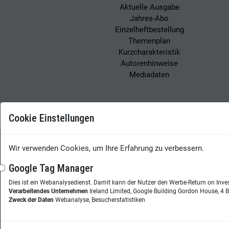
Aktuelle Ausgabe
Jahres-Abo
Einzelheftbestellung
Themenplan
Kurzcharakteristik
Autorenhinweise
Mediadaten
Cookie Einstellungen
Wir verwenden Cookies, um Ihre Erfahrung zu verbessern.
Wissensmanagement
Google Tag Manager
Dies ist ein Webanalysedienst. Damit kann der Nutzer den Werbe-Return on Inve
Herausgeberin:
Nicol
Verarbeitendes Unternehmen
Ireland Limited, Google Building Gordon House, 4 B
Westheimer Str. 18
Zweck der Daten
Webanalyse, Besucherstatistiken
86356 Neusäß