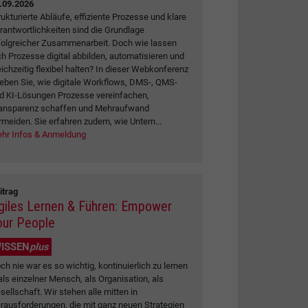
.09.2026
rukturierte Abläufe, effiziente Prozesse und klare
rantwortlichkeiten sind die Grundlage
folgreicher Zusammenarbeit. Doch wie lassen
ch Prozesse digital abbilden, automatisieren und
eichzeitig flexibel halten? In dieser Webkonferenz
leben Sie, wie digitale Workflows, DMS-, QMS-
d KI-Lösungen Prozesse vereinfachen,
ansparenz schaffen und Mehraufwand
rmeiden. Sie erfahren zudem, wie Untern...
hr Infos & Anmeldung
itrag
giles Lernen & Führen: Empower
our People
ISSEN
plus
ch nie war es so wichtig, kontinuierlich zu lernen
als einzelner Mensch, als Organisation, als
sellschaft. Wir stehen alle mitten in
rausforderungen, die mit ganz neuen Strategien