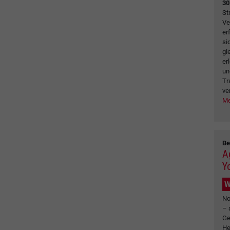
30
St
Ve
er
si
gl
er
un
Tr
ve
Me
Be
A
Y
W
No
– 
Ge
He