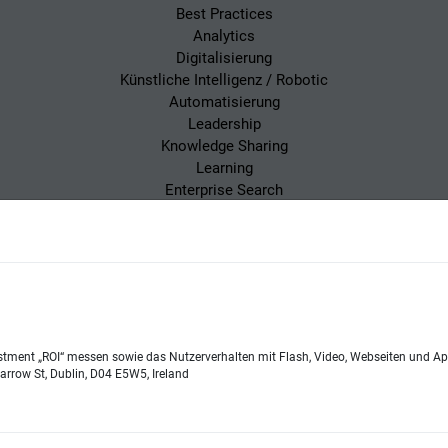
Best Practices
Analytics
Digitalisierung
Künstliche Intelligenz / Robotic
Automatisierung
Leadership
Knowledge Sharing
Learning
Enterprise Search
 Magazin
Impressum
Datenschutzerklärung
stment „ROI“ messen sowie das Nutzerverhalten mit Flash, Video, Webseiten und App
e Lehnert
Telefon:
+49 (0)821 48685-290
arrow St, Dublin, D04 E5W5, Ireland
Website:
wissensmanagement.
Copyright © 2026