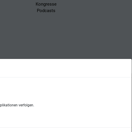
Kongresse
Podcasts
Datenschutz
likationen verfolgen.
net