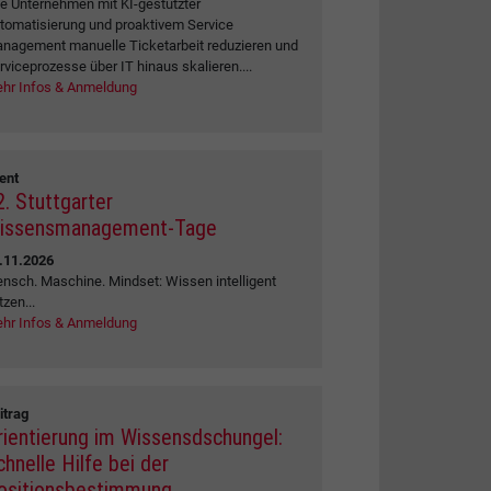
e Unternehmen mit KI-gestützter
tomatisierung und proaktivem Service
nagement manuelle Ticketarbeit reduzieren und
rviceprozesse über IT hinaus skalieren....
hr Infos & Anmeldung
ent
2. Stuttgarter
issensmanagement-Tage
.11.2026
nsch. Maschine. Mindset: Wissen intelligent
tzen...
hr Infos & Anmeldung
itrag
rientierung im Wissensdschungel:
chnelle Hilfe bei der
ositionsbestimmung