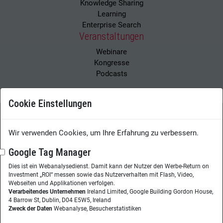
Knowledge Sharing
Learning
Enterprise Search
Veranstaltungen
Webinare
Kongresse
Podcasts
Cookie Einstellungen
Wissensmanagement Magazin
Impressum
Wir verwenden Cookies, um Ihre Erfahrung zu verbessern.
Datenschutzerklärung
Datenschutz
Google Tag Manager
Dies ist ein Webanalysedienst. Damit kann der Nutzer den Werbe-Return on
Herausgeberin:
Nicole Lehnert
Investment „ROI“ messen sowie das Nutzerverhalten mit Flash, Video,
Westheimer Str. 18
Webseiten und Applikationen verfolgen.
Verarbeitendes Unternehmen
Ireland Limited, Google Building Gordon House,
86356 Neusäß
4 Barrow St, Dublin, D04 E5W5, Ireland
Zweck der Daten
Webanalyse, Besucherstatistiken
Telefon:
+49 (0)821 48685-290