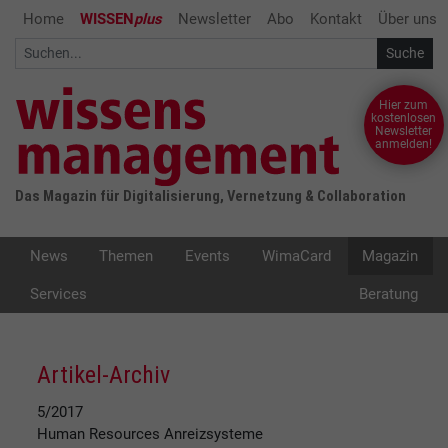
Home
WISSEN
plus
Newsletter
Abo
Kontakt
Über uns
Hier zum
kostenlosen
Newsletter
anmelden!
Das Magazin für Digitalisierung, Vernetzung & Collaboration
News
Themen
Events
WimaCard
Magazin
Services
Beratung
Artikel-Archiv
5/2017
Human Resources
Anreizsysteme