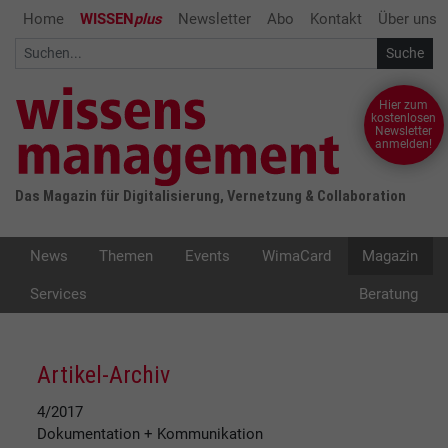
Home
WISSEN
plus
Newsletter
Abo
Kontakt
Über uns
Hier zum
kostenlosen
Newsletter
anmelden!
Das Magazin für Digitalisierung, Vernetzung & Collaboration
News
Themen
Events
WimaCard
Magazin
Services
Beratung
Artikel-Archiv
4/2017
Dokumentation + Kommunikation