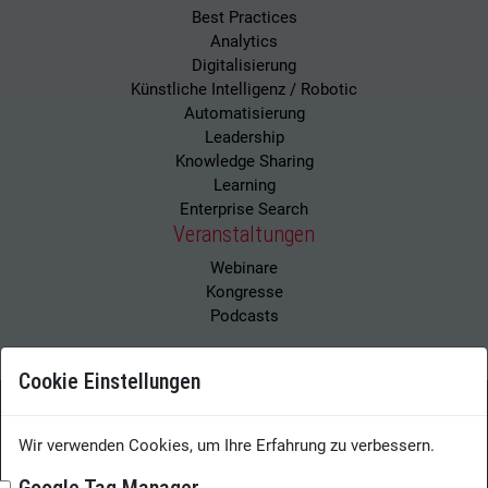
Best Practices
Analytics
Digitalisierung
Künstliche Intelligenz / Robotic
Automatisierung
Leadership
Knowledge Sharing
Learning
Enterprise Search
Veranstaltungen
Webinare
Kongresse
Podcasts
Cookie Einstellungen
Wissensmanagement Magazin
Impressum
Wir verwenden Cookies, um Ihre Erfahrung zu verbessern.
Datenschutzerklärung
Datenschutz