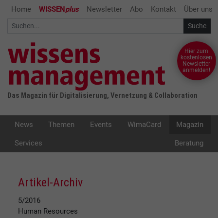
Home
WISSEN
plus
Newsletter
Abo
Kontakt
Über uns
Hier zum
kostenlosen
Newsletter
anmelden!
Das Magazin für Digitalisierung, Vernetzung & Collaboration
News
Themen
Events
WimaCard
Magazin
Services
Beratung
Artikel-Archiv
5/2016
Human Resources