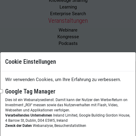
Knowledge Sharing
Learning
Enterprise Search
Veranstaltungen
Webinare
Kongresse
Podcasts
Cookie Einstellungen
Wissensmanagement Magazin
Impressum
Wir verwenden Cookies, um Ihre Erfahrung zu verbessern.
Datenschutzerklärung
Datenschutz
Google Tag Manager
Dies ist ein Webanalysedienst. Damit kann der Nutzer den Werbe-Return on
Herausgeberin:
Nicole Lehnert
Investment „ROI“ messen sowie das Nutzerverhalten mit Flash, Video,
Westheimer Str. 18
Webseiten und Applikationen verfolgen.
Verarbeitendes Unternehmen
Ireland Limited, Google Building Gordon House,
86356 Neusäß
4 Barrow St, Dublin, D04 E5W5, Ireland
Zweck der Daten
Webanalyse, Besucherstatistiken
Telefon:
+49 (0)821 48685-290
Website:
wissensmanagement.net