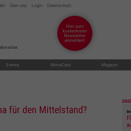
akt
Über uns
Login
Datenschutz
Hier zum
kostenlosen
Newsletter
anmelden!
laboration
Events
WimaCard
Magazin
UNS
ma für den Mittelstand?
Be
Fl
a