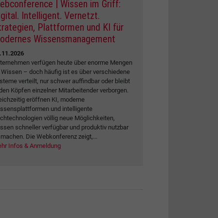
ebconference | Wissen im Griff:
gital. Intelligent. Vernetzt.
trategien, Plattformen und KI für
odernes Wissensmanagement
.11.2026
ternehmen verfügen heute über enorme Mengen
 Wissen – doch häufig ist es über verschiedene
steme verteilt, nur schwer auffindbar oder bleibt
 den Köpfen einzelner Mitarbeitender verborgen.
eichzeitig eröffnen KI, moderne
ssensplattformen und intelligente
chtechnologien völlig neue Möglichkeiten,
ssen schneller verfügbar und produktiv nutzbar
 machen. Die Webkonferenz zeigt,...
hr Infos & Anmeldung