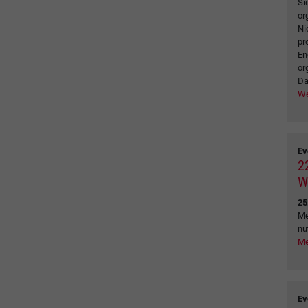
Si
or
Ni
pr
En
or
Da
We
Ev
2
W
25
Me
nu
Me
Ev