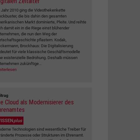
gitalen Zeitalter
 Jahr 2010 ging die Videothekenkette
ockbuster, die bis dahin den gesamten
erikanischen Markt dominierte, Pleite. Und reihte
ch damit ein in die Riege einst blühender
ternehmen, die nun den Weg der
rtschaftsgeschichte pflastern. Kodak,
ckermann, Brockhaus: Die Digitalisierung
deutet für viele klassische Geschäftsmodelle
ne existenzielle Bedrohung. Deshalb müssen
ternehmen zukünftige...
iterlesen
itrag
ie Cloud als Modernisierer des
hrenamtes
ISSEN
plus
derne Technologien sind wesentliche Treiber für
ränderte Prozesse oder Strukturen im Ehrenamt.