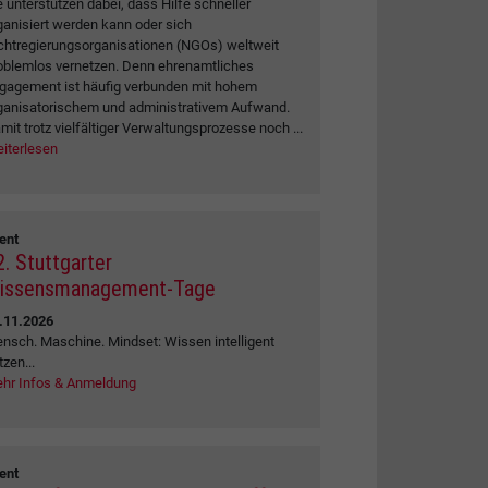
e unterstützen dabei, dass Hilfe schneller
ganisiert werden kann oder sich
chtregierungsorganisationen (NGOs) weltweit
oblemlos vernetzen. Denn ehrenamtliches
gagement ist häufig verbunden mit hohem
ganisatorischem und administrativem Aufwand.
mit trotz vielfältiger Verwaltungsprozesse noch ...
iterlesen
ent
2. Stuttgarter
issensmanagement-Tage
.11.2026
nsch. Maschine. Mindset: Wissen intelligent
tzen...
hr Infos & Anmeldung
ent