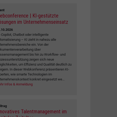
ent
ebconference | KI-gestützte
ösungen im Unternehmenseinsatz
.10.2026
 Copilot, Chatbot oder intelligente
tomatisierung – KI zieht in nahezu alle
ternehmensbereiche ein. Von der
kumentenverarbeitung über
ssensmanagement bis hin zu Workflow- und
ozessunterstützung zeigen sich neue
glichkeiten, um Effizienz und Qualität deutlich zu
eigern. In dieser Webkonferenz präsentieren KI-
perten, wie smarte Technologien im
ternehmenskontext konkret eingesetzt we...
hr Infos & Anmeldung
itrag
nnovatives Talentmanagement im