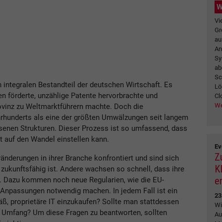
W
Vi
Gr
au
An
Sy
ab
Sc
n integralen Bestandteil der deutschen Wirtschaft. Es
Lö
en förderte, unzählige Patente hervorbrachte und
Clo
We
vinz zu Weltmarktführern machte. Doch die
Jahrhunderts als eine der größten Umwälzungen seit langem
enen Strukturen. Dieser Prozess ist so umfassend, dass
ht auf den Wandel einstellen kann.
Ev
Z
änderungen in ihrer Branche konfrontiert und sind sich
K
zukunftsfähig ist. Andere wachsen so schnell, dass ihre
e
n. Dazu kommen noch neue Regularien, wie die EU-
Anpassungen notwendig machen. In jedem Fall ist ein
23
ß, proprietäre IT einzukaufen? Sollte man stattdessen
Wi
m Umfang? Um diese Fragen zu beantworten, sollten
Au