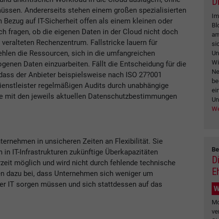
Di
üssen. Andererseits stehen einem großen spezialisierten
Im
 Bezug auf IT-Sicherheit offen als einem kleinen oder
Bl
 fragen, ob die eigenen Daten in der Cloud nicht doch
am
l veralteten Rechenzentrum. Fallstricke lauern für
si
ehlen die Ressourcen, sich in die umfangreichen
Un
Wi
nen Daten einzuarbeiten. Fällt die Entscheidung für die
Ne
ass der Anbieter beispielsweise nach ISO 27?001
be
r Dienstleister regelmäßigen Audits durch unabhängige
ei
nce mit den jeweils aktuellen Datenschutzbestimmungen
Un
We
ernehmen in unsicheren Zeiten an Flexibilität. Sie
Be
 in IT-Infrastrukturen zukünftige Überkapazitäten
D
zeit möglich und wird nicht durch fehlende technische
E
 dazu bei, dass Unternehmen sich weniger um
er IT sorgen müssen und sich stattdessen auf das
W
Mo
ve