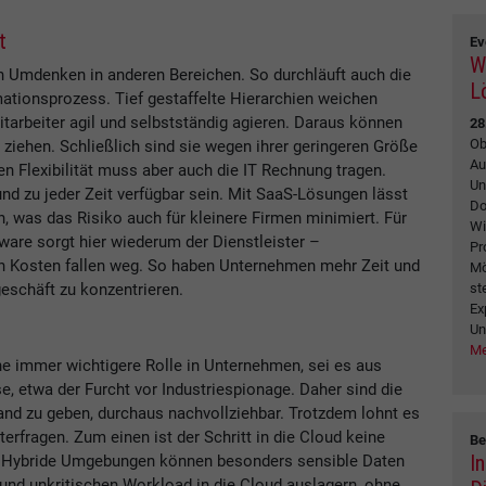
t
Ev
W
ein Umdenken in anderen Bereichen. So durchläuft auch die
L
ationsprozess. Tief gestaffelte Hierarchien weichen
itarbeiter agil und selbstständig agieren. Daraus können
28
Ob
ziehen. Schließlich sind sie wegen ihrer geringeren Größe
Au
 Flexibilität muss aber auch die IT Rechnung tragen.
Un
d zu jeder Zeit verfügbar sein. Mit SaaS-Lösungen lässt
Do
, was das Risiko auch für kleinere Firmen minimiert. Für
Wi
ware sorgt hier wiederum der Dienstleister –
Pr
n Kosten fallen weg. So haben Unternehmen mehr Zeit und
Mö
st
eschäft zu konzentrieren.
Ex
Un
Me
ne immer wichtigere Rolle in Unternehmen, sei es aus
, etwa der Furcht vor Industriespionage. Daher sind die
and zu geben, durchaus nachvollziehbar. Trotzdem lohnt es
erfragen. Zum einen ist der Schritt in die Cloud keine
Be
I
. Hybride Umgebungen können besonders sensible Daten
nd unkritischen Workload in die Cloud auslagern, ohne