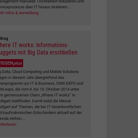
nagement manuelle Ticketarbeit reduzieren und
rviceprozesse über IT hinaus skalieren....
hr Infos & Anmeldung
itrag
here IT works: Informations-
uggets mit Big Data erschließen
ISSEN
plus
g Data, Cloud Computing und Mobile Solutions
ägen in diesem Jahr übergreifend das
renprogramm zur IT & Business, DMS EXPO und
M-expo, die vom 8. bis 10. Oktober 2014 unter
m gemeinsamen Claim „Where IT works“ in
uttgart stattfinden. Damit setzt die Messe
uttgart auf Themen, die bei IT-Verantwortlichen
d kaufmännischen Entscheidern aktuell auf der
enda stehen....
iterlesen