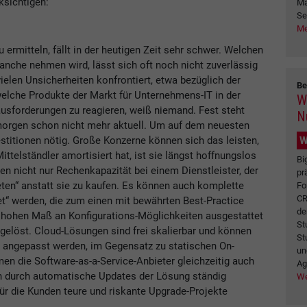
sichtigen:
Ma
Se
Me
u ermitteln, fällt in der heutigen Zeit sehr schwer. Welchen
Branche nehmen wird, lässt sich oft noch nicht zuverlässig
vielen Unsicherheiten konfrontiert, etwa bezüglich der
Be
 welche Produkte der Markt für Unternehmens-IT in der
W
ausforderungen zu reagieren, weiß niemand. Fest steht
N
t morgen schon nicht mehr aktuell. Um auf dem neuesten
W
estitionen nötig. Große Konzerne können sich das leisten,
Mittelständler amortisiert hat, ist sie längst hoffnungslos
Bi
n nicht nur Rechenkapazität bei einem Dienstleister, der
pr
ieten“ anstatt sie zu kaufen. Es können auch komplette
Fo
CR
“ werden, die zum einen mit bewährten Best-Practice
de
 hohen Maß an Konfigurations-Möglichkeiten ausgestattet
St
gelöst. Cloud-Lösungen sind frei skalierbar und können
St
s angepasst werden, im Gegensatz zu statischen On-
un
n die Software-as-a-Service-Anbieter gleichzeitig auch
Ag
en durch automatische Updates der Lösung ständig
We
ür die Kunden teure und riskante Upgrade-Projekte