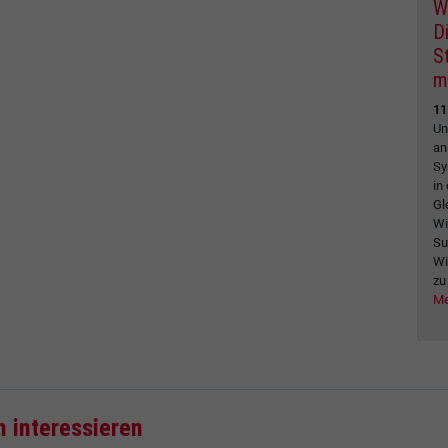
W
Di
S
m
11
Un
an
Sy
in
Gl
Wi
Su
Wi
zu
Me
h interessieren