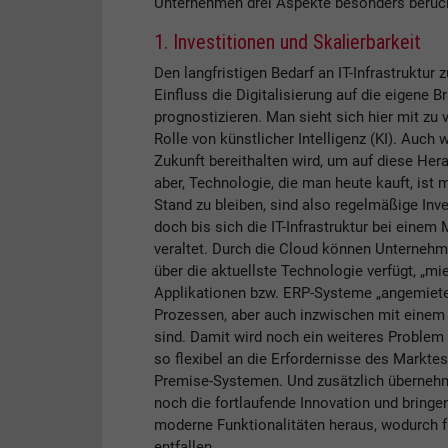
Unternehmen drei Aspekte besonders berück
1. Investitionen und Skalierbarkeit
Den langfristigen Bedarf an IT-Infrastruktur z
Einfluss die Digitalisierung auf die eigene 
prognostizieren. Man sieht sich hier mit zu 
Rolle von künstlicher Intelligenz (KI). Auch
Zukunft bereithalten wird, um auf diese Her
aber, Technologie, die man heute kauft, is
Stand zu bleiben, sind also regelmäßige Inv
doch bis sich die IT-Infrastruktur bei einem 
veraltet. Durch die Cloud können Unternehme
über die aktuellste Technologie verfügt, „m
Applikationen bzw. ERP-Systeme „angemietet
Prozessen, aber auch inzwischen mit einem
sind. Damit wird noch ein weiteres Problem 
so flexibel an die Erfordernisse des Markte
Premise-Systemen. Und zusätzlich übernehme
noch die fortlaufende Innovation und bring
moderne Funktionalitäten heraus, wodurch f
entfallen.