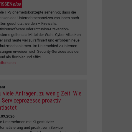
ISSEN
plus
ele IT-Sicherheitskonzepte sehen vor, dass die
enzen des Unternehmensnetzes von innen nach
ßen geschützt werden – Firewalls,
tivirensoftware oder Intrusion-Prevention-
steme gelten als Mittel der Wahl. Cyber-Attacken
er sind heute viel zu raffiniert und erfordern neue
hutzmechanismen. Im Unterschied zu internen
sungen erweisen sich Security-Services aus der
ud als flexibler und effizi...
iterlesen
ent
u viele Anfragen, zu wenig Zeit: Wie
I Serviceprozesse proaktiv
ntlastet
.09.2026
e Unternehmen mit KI-gestützter
tomatisierung und proaktivem Service