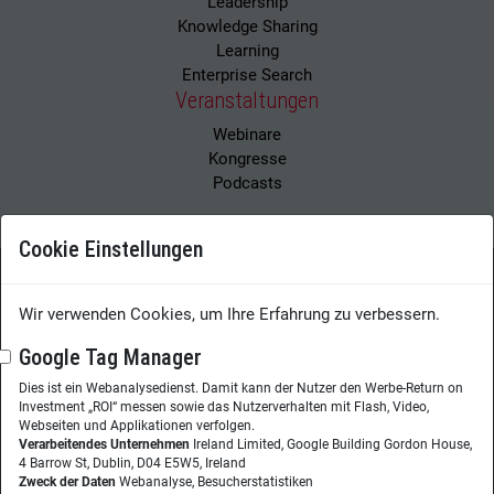
Leadership
Knowledge Sharing
Learning
Enterprise Search
Veranstaltungen
Webinare
Kongresse
Podcasts
Cookie Einstellungen
Wissensmanagement Magazin
Impressum
Wir verwenden Cookies, um Ihre Erfahrung zu verbessern.
Datenschutzerklärung
Datenschutz
Google Tag Manager
Dies ist ein Webanalysedienst. Damit kann der Nutzer den Werbe-Return on
Herausgeberin:
Nicole Lehnert
Investment „ROI“ messen sowie das Nutzerverhalten mit Flash, Video,
Westheimer Str. 18
Webseiten und Applikationen verfolgen.
Verarbeitendes Unternehmen
Ireland Limited, Google Building Gordon House,
86356 Neusäß
4 Barrow St, Dublin, D04 E5W5, Ireland
Zweck der Daten
Webanalyse, Besucherstatistiken
Telefon:
+49 (0)821 48685-290