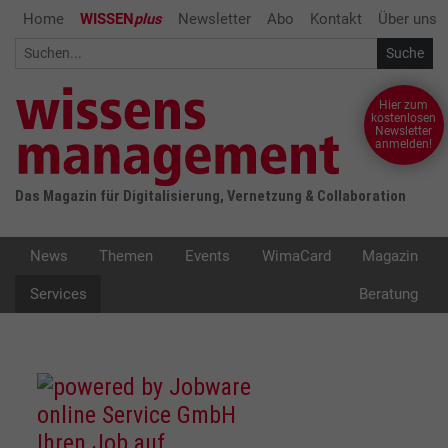
Home
WISSEN
plus
Newsletter
Abo
Kontakt
Über uns
Hier zum
kostenlosen
Newsletter
anmelden!
Das Magazin für Digitalisierung, Vernetzung & Collaboration
News
Themen
Events
WimaCard
Magazin
Services
Beratung
Ihren Job auf