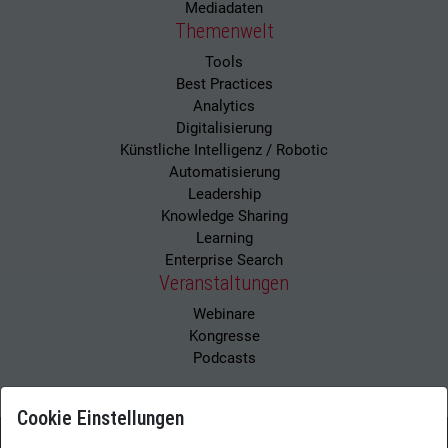
Mediadaten
Themenwelt
Tools
Best Practices
Analytics
Digitalisierung
Künstliche Intelligenz / Robotic
Automatisierung
Leadership
Knowledge Sharing
Learning
Enterprise Search
Veranstaltungen
Webinare
Kongresse
Podcasts
Cookie Einstellungen