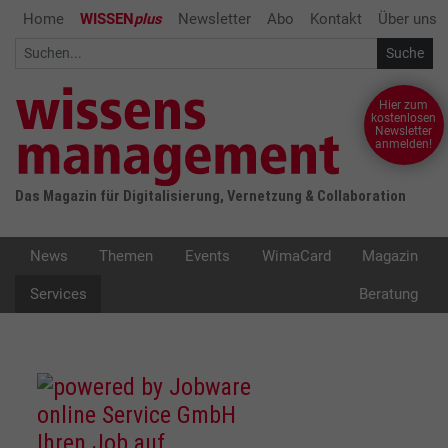
Home
WISSEN
plus
Newsletter
Abo
Kontakt
Über uns
Hier zum
kostenlosen
Newsletter
anmelden!
Das Magazin für Digitalisierung, Vernetzung & Collaboration
News
Themen
Events
WimaCard
Magazin
Services
Beratung
Ihren Job auf