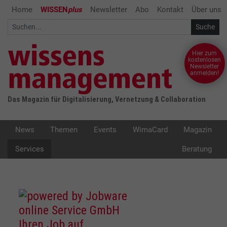
Home
WISSEN
plus
Newsletter
Abo
Kontakt
Über uns
Hier zum
kostenlosen
Newsletter
anmelden!
Das Magazin für Digitalisierung, Vernetzung & Collaboration
News
Themen
Events
WimaCard
Magazin
Services
Beratung
Ihren Job auf