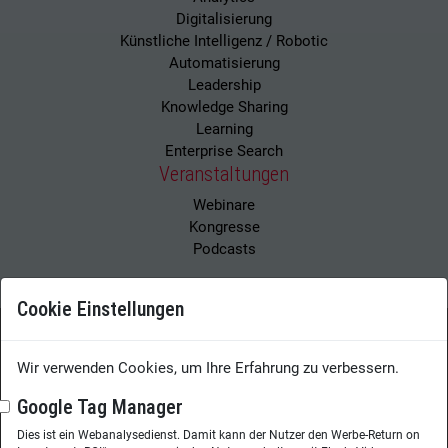
Digitalisierung
Künstliche Intelligenz / Robotic
Automatisierung
Leadership
Knowledge Sharing
Learning
Enterprise Search
Veranstaltungen
Webinare
Kongresse
Podcasts
Cookie Einstellungen
Wissensmanagement Magazin
Impressum
Wir verwenden Cookies, um Ihre Erfahrung zu verbessern.
Datenschutzerklärung
Datenschutz
Google Tag Manager
Dies ist ein Webanalysedienst. Damit kann der Nutzer den Werbe-Return on
Herausgeberin:
Nicole Lehnert