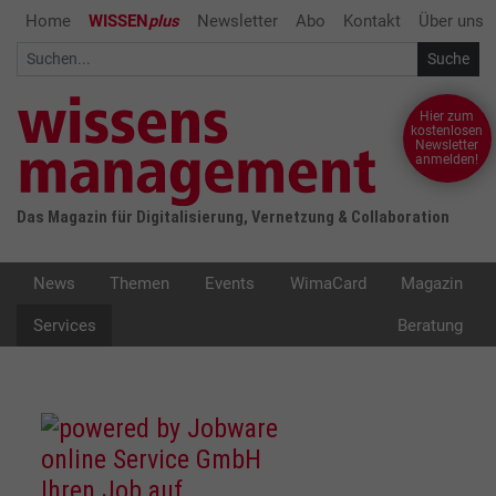
Home
WISSEN
plus
Newsletter
Abo
Kontakt
Über uns
Hier zum
kostenlosen
Newsletter
anmelden!
Das Magazin für Digitalisierung, Vernetzung & Collaboration
News
Themen
Events
WimaCard
Magazin
Services
Beratung
Ihren Job auf