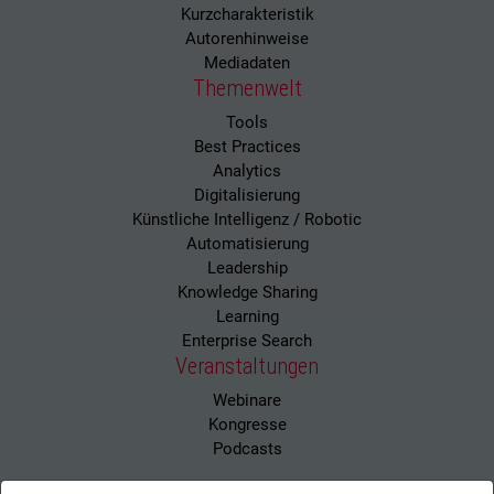
Kurzcharakteristik
Autorenhinweise
Mediadaten
Themenwelt
Tools
Best Practices
Analytics
Digitalisierung
Künstliche Intelligenz / Robotic
Automatisierung
Leadership
Knowledge Sharing
Learning
Enterprise Search
Veranstaltungen
Webinare
Kongresse
Podcasts