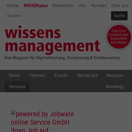
Home
WISSEN
plus
Newsletter
Abo
Kontakt
Über uns
Hier zum
kostenlosen
Newsletter
anmelden!
Das Magazin für Digitalisierung, Vernetzung & Collaboration
News
Themen
Events
WimaCard
Magazin
Services
Beratung
Ihren Job auf