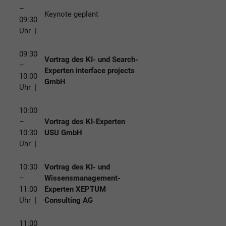
–
Keynote geplant
09:30
Uhr |
09:30
Vortrag des KI- und Search-
–
Experten interface projects
10:00
GmbH
Uhr |
10:00
–
Vortrag des KI-Experten
10:30
USU GmbH
Uhr |
10:30
Vortrag des KI- und
–
Wissensmanagement-
11:00
Experten XEPTUM
Uhr |
Consulting AG
11:00