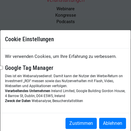
Webinare
Kongresse
Podcasts
Cookie Einstellungen
Wissensmanagement Magazin
Impressum
Wir verwenden Cookies, um Ihre Erfahrung zu verbessern.
Datenschutzerklärung
Datenschutz
Google Tag Manager
Dies ist ein Webanalysedienst. Damit kann der Nutzer den Werbe-Return on
Herausgeberin:
Nicole Lehnert
Investment „ROI“ messen sowie das Nutzerverhalten mit Flash, Video,
Westheimer Str. 18
Webseiten und Applikationen verfolgen.
Verarbeitendes Unternehmen
Ireland Limited, Google Building Gordon House,
86356 Neusäß
4 Barrow St, Dublin, D04 E5W5, Ireland
Zweck der Daten
Webanalyse, Besucherstatistiken
Telefon:
+49 (0)821 48685-290
Website:
wissensmanagement.net
Copyright © 2026
Zustimmen
Ablehnen