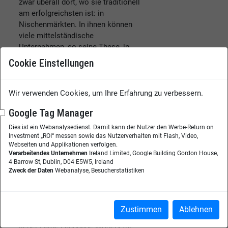
zwar überall dort, wo sie traditionell
am erfolgreichsten ist: in
Nischenmärkten. In ihnen können
viele mittelständische
Unternehmen, so seine These, in
den kommenden Jahren
Cookie Einstellungen
hochprofitable Geschäfte aufbauen.
Weiterlesen
Wir verwenden Cookies, um Ihre Erfahrung zu verbessern.
EDITORIAL
Google Tag Manager
Dies ist ein Webanalysedienst. Damit kann der Nutzer den Werbe-Return on
Investment „ROI“ messen sowie das Nutzerverhalten mit Flash, Video,
Webseiten und Applikationen verfolgen.
Verarbeitendes Unternehmen
Ireland Limited, Google Building Gordon House,
4 Barrow St, Dublin, D04 E5W5, Ireland
(C) Tung Nguyen /
Zweck der Daten
Webanalyse, Besucherstatistiken
Pixabay
Wissensmanagement: (K)eine
Frage von KI?
Zustimmen
Ablehnen
Chatbots im Kundendialog oder
lieber Large Language Models für