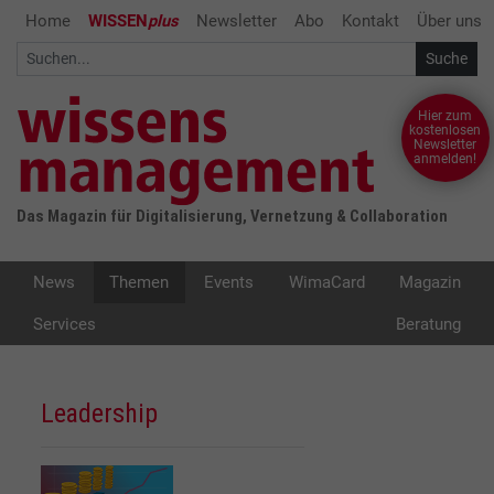
Home
WISSEN
plus
Newsletter
Abo
Kontakt
Über uns
Hier zum
kostenlosen
Newsletter
anmelden!
Das Magazin für Digitalisierung, Vernetzung & Collaboration
News
Themen
Events
WimaCard
Magazin
Services
Beratung
Leadership