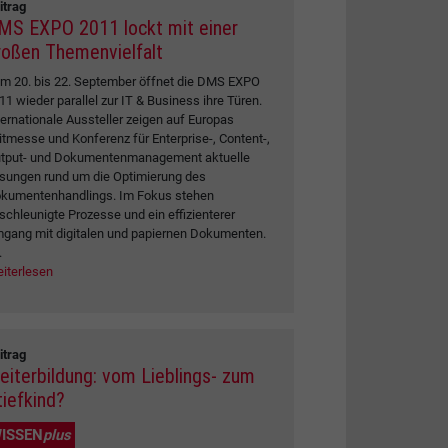
itrag
MS EXPO 2011 lockt mit einer
roßen Themenvielfalt
m 20. bis 22. September öffnet die DMS EXPO
11 wieder parallel zur IT & Business ihre Türen.
ternationale Aussteller zeigen auf Europas
itmesse und Konferenz für Enterprise-, Content-,
tput- und Dokumentenmanagement aktuelle
sungen rund um die Optimierung des
kumentenhandlings. Im Fokus stehen
schleunigte Prozesse und ein effizienterer
gang mit digitalen und papiernen Dokumenten.
.
iterlesen
itrag
eiterbildung: vom Lieblings- zum
tiefkind?
ISSEN
plus