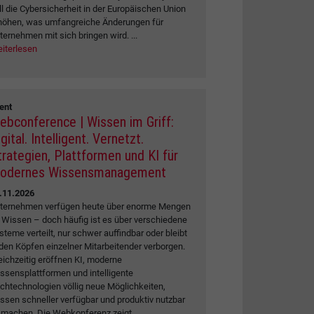
ll die Cybersicherheit in der Europäischen Union
höhen, was umfangreiche Änderungen für
ternehmen mit sich bringen wird. ...
iterlesen
ent
ebconference | Wissen im Griff:
gital. Intelligent. Vernetzt.
trategien, Plattformen und KI für
odernes Wissensmanagement
.11.2026
ternehmen verfügen heute über enorme Mengen
 Wissen – doch häufig ist es über verschiedene
steme verteilt, nur schwer auffindbar oder bleibt
 den Köpfen einzelner Mitarbeitender verborgen.
eichzeitig eröffnen KI, moderne
ssensplattformen und intelligente
chtechnologien völlig neue Möglichkeiten,
ssen schneller verfügbar und produktiv nutzbar
 machen. Die Webkonferenz zeigt,...