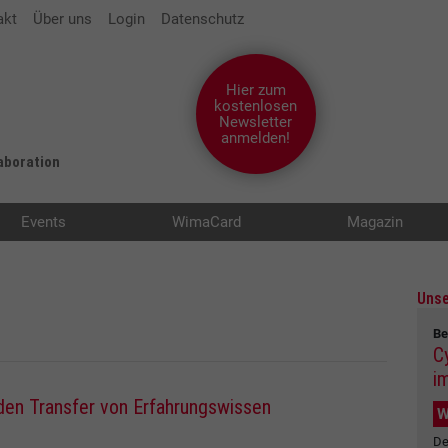
akt
Über uns
Login
Datenschutz
Hier zum
kostenlosen
Newsletter
anmelden!
laboration
Events
WimaCard
Magazin
Unse
Be
C
i
 den Transfer von Erfahrungswissen
W
De