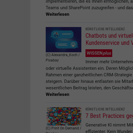
implementieren, die es Ihnen ermöglichen, 
Teams und SharePoint zuzugreifen - und das 
Weiterlesen
KÜNSTLICHE INTELLIGENZ
Chatbots und virtue
Kundenservice und V
WISSEN
plus
(C) Alexandra_Koch /
Pixabay
Immer mehr Unternehmen
oder virtuelle Assistenten ein. Deren Möglic
Rahmen einer ganzheitlichen CRM-Strategie e
steigern. Darüber hinaus entlasten sie Mita
wesentlichen Beitrag leisten, den Geschäftse
Weiterlesen
KÜNSTLICHE INTELLIGENZ
7 Best Practices g
Generative KI nimmt Mit
(C) Print On Demand /
effizienter. Kein Wunder