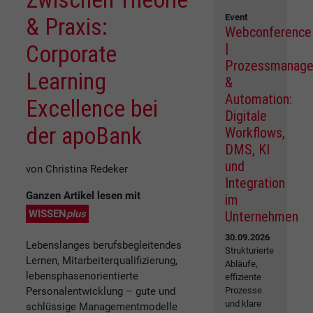
Event
& Praxis:
Webconference
Corporate
|
Prozessmanag
Learning
&
Automation:
Excellence bei
Digitale
der apoBank
Workflows,
DMS, KI
und
von Christina Redeker
Integration
Ganzen Artikel lesen mit
im
WISSEN
plus
Unternehmen
30.09.2026
Lebenslanges berufsbegleitendes
Strukturierte
Lernen, Mitarbeiterqualifizierung,
Abläufe,
lebensphasenorientierte
effiziente
Personalentwicklung – gute und
Prozesse
und klare
schlüssige Managementmodelle