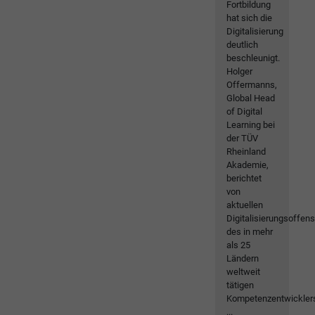
Fortbildung
hat sich die
Digitalisierung
deutlich
beschleunigt.
Holger
Offermanns,
Global Head
of Digital
Learning bei
der TÜV
Rheinland
Akademie,
berichtet
von
aktuellen
Digitalisierungsoffen
des in mehr
als 25
Ländern
weltweit
tätigen
Kompetenzentwickler
...