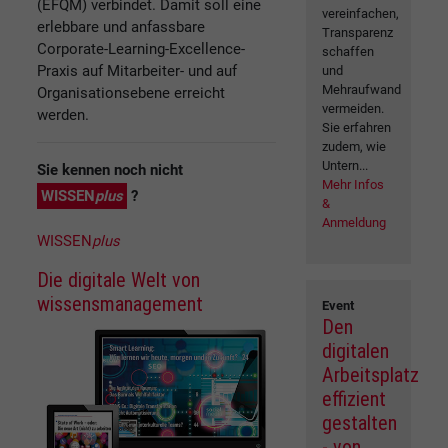
(EFQM) verbindet. Damit soll eine
vereinfachen,
erlebbare und anfassbare
Transparenz
Corporate-Learning-Excellence-
schaffen
Praxis auf Mitarbeiter- und auf
und
Mehraufwand
Organisationsebene erreicht
vermeiden.
werden.
Sie erfahren
zudem, wie
Untern...
Sie kennen noch nicht
Mehr Infos
WISSEN
plus
?
&
Anmeldung
WISSEN
plus
Die digitale Welt von
wissensmanagement
Event
Den
digitalen
Arbeitsplatz
effizient
gestalten
- von