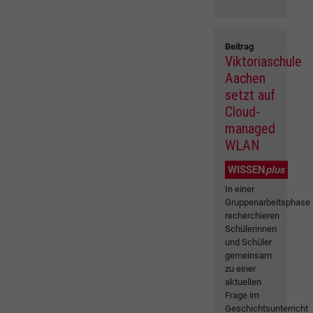
Beitrag
Viktoriaschule
Aachen
setzt auf
Cloud-
managed
WLAN
WISSEN
plus
In einer
Gruppenarbeitsphase
recherchieren
Schülerinnen
und Schüler
gemeinsam
zu einer
aktuellen
Frage im
Geschichtsunterricht