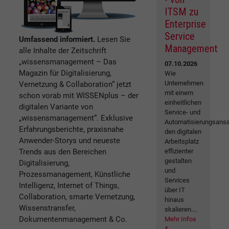
ITSM zu
Enterprise
Service
Umfassend informiert.
Lesen Sie
Management
alle Inhalte der Zeitschrift
„wissensmanagement – Das
07.10.2026
Magazin für Digitalisierung,
Wie
Unternehmen
Vernetzung & Collaboration“ jetzt
mit einem
schon vorab mit WISSENplus – der
einheitlichen
digitalen Variante von
Service- und
„wissensmanagement“. Exklusive
Automatisierungsansa
Erfahrungsberichte, praxisnahe
den digitalen
Anwender-Storys und neueste
Arbeitsplatz
Trends aus den Bereichen
effizienter
gestalten
Digitalisierung,
und
Prozessmanagement, Künstliche
Services
Intelligenz, Internet of Things,
über IT
Collaboration, smarte Vernetzung,
hinaus
Wissenstransfer,
skalieren....
Dokumentenmanagement & Co.
Mehr Infos
&