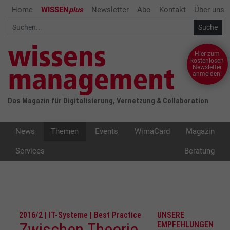
Home
WISSEN
plus
Newsletter
Abo
Kontakt
Über uns
Hier zum
kostenlosen
Newsletter
anmelden!
Das Magazin für Digitalisierung, Vernetzung & Collaboration
News
Themen
Events
WimaCard
Magazin
Services
Beratung
2016/2 | IT-Systeme | Best Practice
UNSERE
Zwischen Theorie
EMPFEHLUNGEN