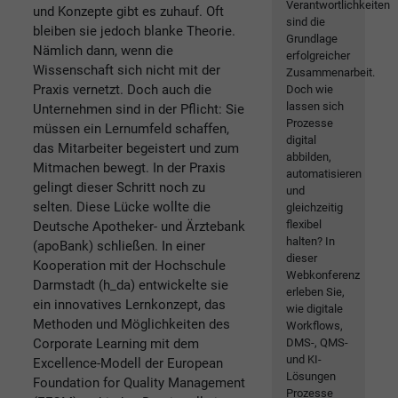
Verantwortlichkeiten
und Konzepte gibt es zuhauf. Oft
sind die
bleiben sie jedoch blanke Theorie.
Grundlage
Nämlich dann, wenn die
erfolgreicher
Wissenschaft sich nicht mit der
Zusammenarbeit.
Praxis vernetzt. Doch auch die
Doch wie
lassen sich
Unternehmen sind in der Pflicht: Sie
Prozesse
müssen ein Lernumfeld schaffen,
digital
das Mitarbeiter begeistert und zum
abbilden,
Mitmachen bewegt. In der Praxis
automatisieren
gelingt dieser Schritt noch zu
und
selten. Diese Lücke wollte die
gleichzeitig
flexibel
Deutsche Apotheker- und Ärztebank
halten? In
(apoBank) schließen. In einer
dieser
Kooperation mit der Hochschule
Webkonferenz
Darmstadt (h_da) entwickelte sie
erleben Sie,
ein innovatives Lernkonzept, das
wie digitale
Methoden und Möglichkeiten des
Workflows,
Corporate Learning mit dem
DMS-, QMS-
und KI-
Excellence-Modell der European
Lösungen
Foundation for Quality Management
Prozesse