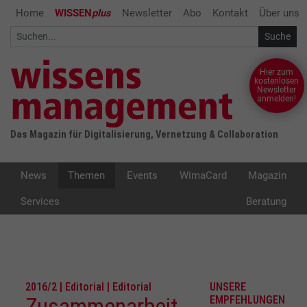
Home
WISSEN
plus
Newsletter
Abo
Kontakt
Über uns
Hier zum
kostenlosen
Newsletter
anmelden!
Das Magazin für Digitalisierung, Vernetzung & Collaboration
News
Themen
Events
WimaCard
Magazin
Services
Beratung
2016/2 | Editorial | Editorial
UNSERE
Zusammenarbeit
EMPFEHLUNGEN