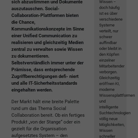
sich abzustimmen und Dokumente
Wissen –
doch häufig
auszutauschen. Social-
ist es über
Collaboration-Plattformen bieten
verschiedene
die Chance,
Systeme
Kommunikationskonzepte im Sinne
verteilt, nur
einer Unified Communication zu
schwer
realisieren und gleichzeitig Medien
auffindbar
oder bleibt in
zentral zu verwalten sowie Wissen
den Köpfen
zu dokumentieren.
einzelner
Selbstverständlich immer unter der
Mitarbeitender
Prämisse, dass entsprechende
verborgen.
Zugriffberechtigungen defi- niert
Gleichzeitig
und alle IT-Sicherheitsstandards
eröffnen KI,
eingehalten werden.
moderne
Wissensplattformen
Der Markt hält eine breite Palette
und
intelligente
rund um das Thema Social
Suchtechnologien
Collaboration bereit. Ob ein fertiges
völlig neue
Produkt „von der Stange“ oder ein
Möglichkeiten,
gezielt für die Organisation
Wissen
aufgesetztes System – den
schneller