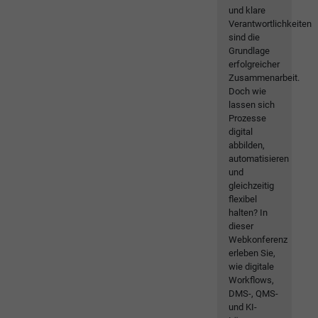
und klare
Verantwortlichkeiten
sind die
Grundlage
erfolgreicher
Zusammenarbeit.
Doch wie
lassen sich
Prozesse
digital
abbilden,
automatisieren
und
gleichzeitig
flexibel
halten? In
dieser
Webkonferenz
erleben Sie,
wie digitale
Workflows,
DMS-, QMS-
und KI-