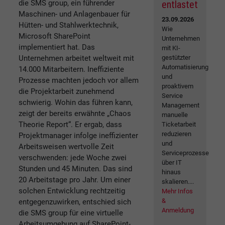
die SMS group, ein führender
entlastet
Maschinen- und Anlagenbauer für
23.09.2026
Hütten- und Stahlwerktechnik,
Wie
Microsoft SharePoint
Unternehmen
implementiert hat. Das
mit KI-
Unternehmen arbeitet weltweit mit
gestützter
Automatisierung
14.000 Mitarbeitern. Ineffiziente
und
Prozesse machten jedoch vor allem
proaktivem
die Projektarbeit zunehmend
Service
schwierig. Wohin das führen kann,
Management
zeigt der bereits erwähnte „Chaos
manuelle
Theorie Report“. Er ergab, dass
Ticketarbeit
reduzieren
Projektmanager infolge ineffizienter
und
Arbeitsweisen wertvolle Zeit
Serviceprozesse
verschwenden: jede Woche zwei
über IT
Stunden und 45 Minuten. Das sind
hinaus
20 Arbeitstage pro Jahr. Um einer
skalieren....
solchen Entwicklung rechtzeitig
Mehr Infos
&
entgegenzuwirken, entschied sich
Anmeldung
die SMS group für eine virtuelle
Arbeitsumgebung auf SharePoint-