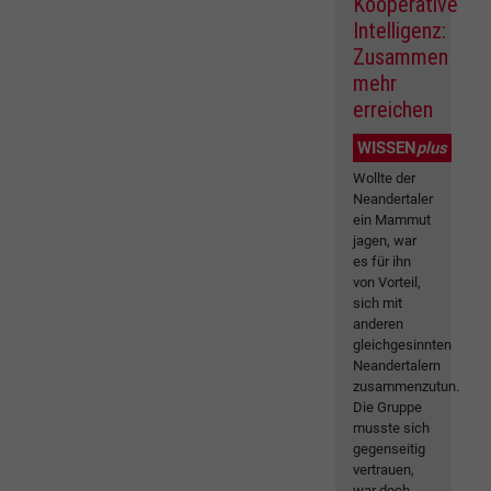
Kooperative
Intelligenz:
Zusammen
mehr
erreichen
WISSEN
plus
Wollte der
Neandertaler
ein Mammut
jagen, war
es für ihn
von Vorteil,
sich mit
anderen
gleichgesinnten
Neandertalern
zusammenzutun.
Die Gruppe
musste sich
gegenseitig
vertrauen,
war doch