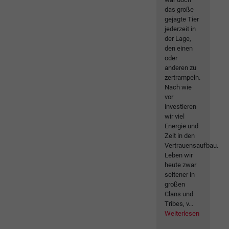
das große
gejagte Tier
jederzeit in
der Lage,
den einen
oder
anderen zu
zertrampeln.
Nach wie
vor
investieren
wir viel
Energie und
Zeit in den
Vertrauensaufbau.
Leben wir
heute zwar
seltener in
großen
Clans und
Tribes, v...
Weiterlesen