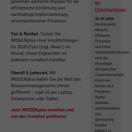
gewinnen wertvolle Impulse für die
im
erfolgreiche Einführung und
Unternehmen
nachhaltige Implementierung
30.09.2026
wissensintensiver Prozesse.
Strukturierte
Abläufe,
Fair & flexibel.
Testen Sie
effiziente
WISSENplus ohne Verpflichtungen
Prozesse
für 30,00 Euro (zzgl. Mwst.) im
und klare
Verantwortlichkeiten
Monat. Unser Digital-Abo ist
sind die
jederzeit monatlich kündbar.
Grundlage
erfolgreicher
Überall & jederzeit.
Mit
Zusammenarbeit.
WISSENplus haben Sie die Welt des
Doch wie
Wissensmanagements immer
lassen sich
Prozesse
griffbereit – egal ob per Laptop,
digital
Smartphone oder Tablet.
abbilden,
automatisieren
Jetzt WISSEN
plus
erwerben und
und
von den Vorteilen profitieren
gleichzeitig
flexibel
halten? In