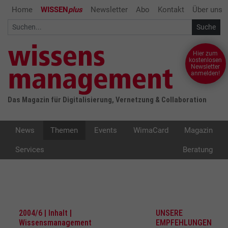
Home
WISSEN
plus
Newsletter
Abo
Kontakt
Über uns
Hier zum
kostenlosen
Newsletter
anmelden!
Das Magazin für Digitalisierung, Vernetzung & Collaboration
News
Themen
Events
WimaCard
Magazin
Services
Beratung
2004/6 | Inhalt |
UNSERE
Wissensmanagement
EMPFEHLUNGEN