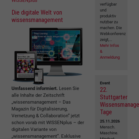
WISSEN
plus
verfügbar
und
Die digitale Welt von
produktiv
wissensmanagement
nutzbar zu
machen. Die
Webkonferenz
zeigt,...
Mehr Infos
&
Anmeldung
Event
Umfassend informiert.
Lesen Sie
22.
alle Inhalte der Zeitschrift
Stuttgarter
„wissensmanagement – Das
Wissensmanag
Magazin für Digitalisierung,
Tage
Vernetzung & Collaboration“ jetzt
25.11.2026
schon vorab mit WISSENplus – der
Mensch.
digitalen Variante von
Maschine.
„wissensmanagement“. Exklusive
Mindset: