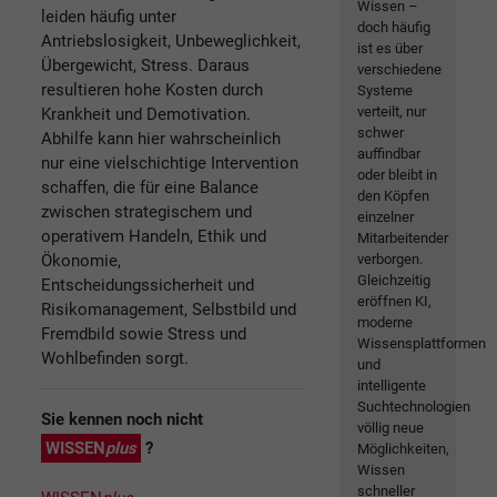
Wissen –
leiden häufig unter
doch häufig
Antriebslosigkeit, Unbeweglichkeit,
ist es über
Übergewicht, Stress. Daraus
verschiedene
resultieren hohe Kosten durch
Systeme
verteilt, nur
Krankheit und Demotivation.
schwer
Abhilfe kann hier wahrscheinlich
auffindbar
nur eine vielschichtige Intervention
oder bleibt in
schaffen, die für eine Balance
den Köpfen
zwischen strategischem und
einzelner
operativem Handeln, Ethik und
Mitarbeitender
Ökonomie,
verborgen.
Gleichzeitig
Entscheidungssicherheit und
eröffnen KI,
Risikomanagement, Selbstbild und
moderne
Fremdbild sowie Stress und
Wissensplattformen
Wohlbefinden sorgt.
und
intelligente
Suchtechnologien
Sie kennen noch nicht
völlig neue
WISSEN
plus
?
Möglichkeiten,
Wissen
schneller