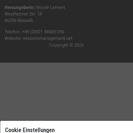
Herausgeberin:
Nicole Lehnert
Westheimer Str. 18
86356 Neusäß
Telefon:
+49 (0)821 48685-290
Website:
wissensmanagement.net
Copyright © 2026
Cookie Einstellungen