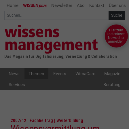
Home
WISSEN
plus
Newsletter
Abo
Kontakt
Über uns
Hier zum
kostenlosen
Newsletter
anmelden!
Das Magazin für Digitalisierung, Vernetzung & Collaboration
News
Themen
Events
WimaCard
Magazin
Services
Beratung
2007/12 | Fachbeitrag | Weiterbildung
Wissensvermittlung um