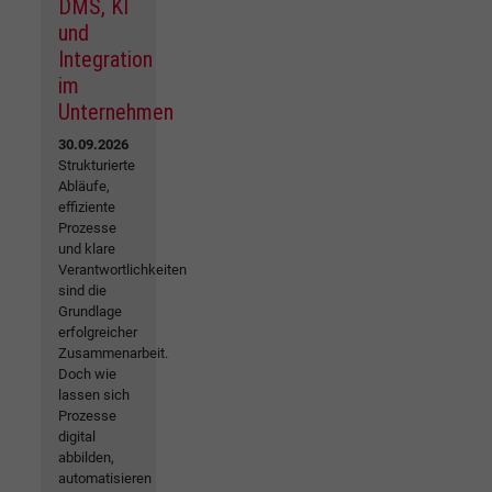
DMS, KI
und
Integration
im
Unternehmen
30.09.2026
Strukturierte
Abläufe,
effiziente
Prozesse
und klare
Verantwortlichkeiten
sind die
Grundlage
erfolgreicher
Zusammenarbeit.
Doch wie
lassen sich
Prozesse
digital
abbilden,
automatisieren