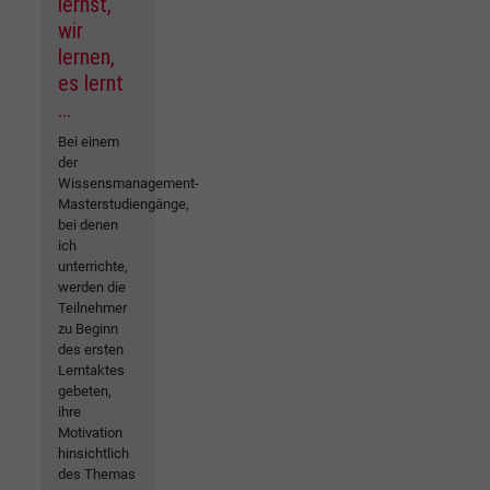
lernst,
wir
lernen,
es lernt
...
Bei einem
der
Wissensmanagement-
Masterstudiengänge,
bei denen
ich
unterrichte,
werden die
Teilnehmer
zu Beginn
des ersten
Lerntaktes
gebeten,
ihre
Motivation
hinsichtlich
des Themas