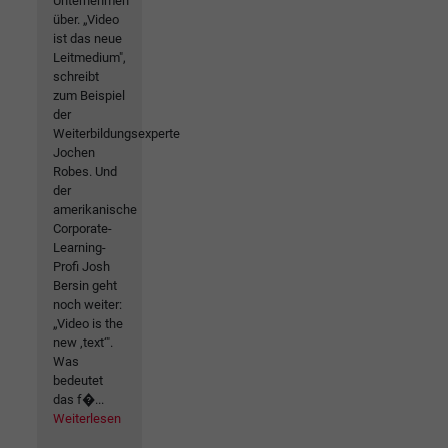
Unternehmen
über. „Video
ist das neue
Leitmedium",
schreibt
zum Beispiel
der
Weiterbildungsexperte
Jochen
Robes. Und
der
amerikanische
Corporate-
Learning-
Profi Josh
Bersin geht
noch weiter:
„Video is the
new ‚text‘".
Was
bedeutet
das f�...
Weiterlesen