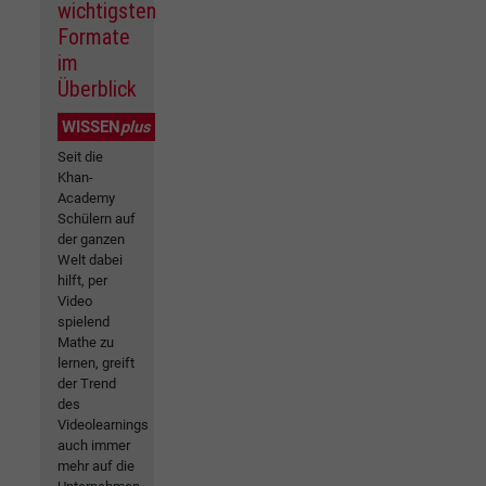
wichtigsten
Formate
im
Überblick
WISSEN
plus
Seit die
Khan-
Academy
Schülern auf
der ganzen
Welt dabei
hilft, per
Video
spielend
Mathe zu
lernen, greift
der Trend
des
Videolearnings
auch immer
mehr auf die