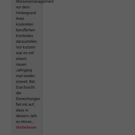
Wissensmanagement
vor dem
Hintergrund
ihres
konkreten
beruflichen
Kontextes
darzustellen.
Vor kurzem
war es mit
einem
neuen
Jahrgang
mal wieder
soweit. Bei
Durchsicht
der
Einreichungen
fiel mir auf,
dass in
diesem Jahr
so etwas...
Weiterlesen