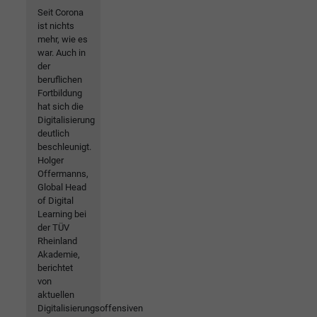
Seit Corona
ist nichts
mehr, wie es
war. Auch in
der
beruflichen
Fortbildung
hat sich die
Digitalisierung
deutlich
beschleunigt.
Holger
Offermanns,
Global Head
of Digital
Learning bei
der TÜV
Rheinland
Akademie,
berichtet
von
aktuellen
Digitalisierungsoffensiven