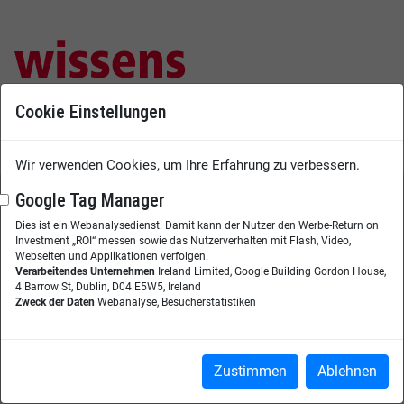
Cookie Einstellungen
Das Magazin für Digitalisierung, Vernetzung & Collaboration
Wir verwenden Cookies, um Ihre Erfahrung zu verbessern.
Google Tag Manager
Zeitschrift
Dies ist ein Webanalysedienst. Damit kann der Nutzer den Werbe-Return on
Investment „ROI“ messen sowie das Nutzerverhalten mit Flash, Video,
Magazin
Webseiten und Applikationen verfolgen.
Verarbeitendes Unternehmen
Ireland Limited, Google Building Gordon House,
Aktuelle Ausgabe
4 Barrow St, Dublin, D04 E5W5, Ireland
Jahres-Abo
Zweck der Daten
Webanalyse, Besucherstatistiken
Einzelheftbestellung
Themenplan
Kurzcharakteristik
Zustimmen
Ablehnen
Autorenhinweise
Mediadaten