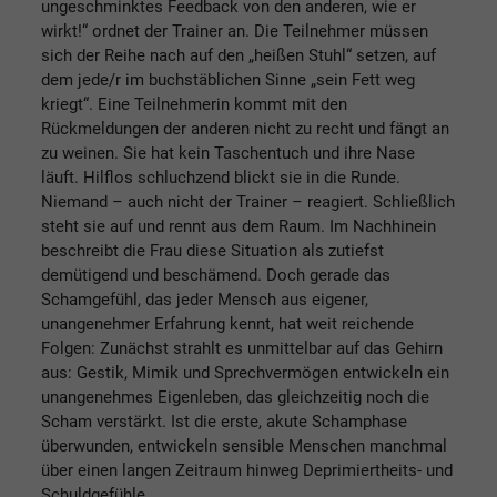
ungeschminktes Feedback von den anderen, wie er
wirkt!“ ordnet der Trainer an. Die Teilnehmer müssen
sich der Reihe nach auf den „heißen Stuhl“ setzen, auf
dem jede/r im buchstäblichen Sinne „sein Fett weg
kriegt“. Eine Teilnehmerin kommt mit den
Rückmeldungen der anderen nicht zu recht und fängt an
zu weinen. Sie hat kein Taschentuch und ihre Nase
läuft. Hilflos schluchzend blickt sie in die Runde.
Niemand – auch nicht der Trainer – reagiert. Schließlich
steht sie auf und rennt aus dem Raum. Im Nachhinein
beschreibt die Frau diese Situation als zutiefst
demütigend und beschämend. Doch gerade das
Schamgefühl, das jeder Mensch aus eigener,
unangenehmer Erfahrung kennt, hat weit reichende
Folgen: Zunächst strahlt es unmittelbar auf das Gehirn
aus: Gestik, Mimik und Sprechvermögen entwickeln ein
unangenehmes Eigenleben, das gleichzeitig noch die
Scham verstärkt. Ist die erste, akute Schamphase
überwunden, entwickeln sensible Menschen manchmal
über einen langen Zeitraum hinweg Deprimiertheits- und
Schuldgefühle.