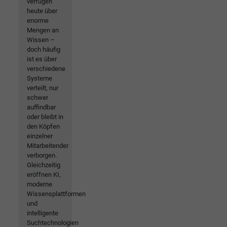
verfügen
heute über
enorme
Mengen an
Wissen –
doch häufig
ist es über
verschiedene
Systeme
verteilt, nur
schwer
auffindbar
oder bleibt in
den Köpfen
einzelner
Mitarbeitender
verborgen.
Gleichzeitig
eröffnen KI,
moderne
Wissensplattformen
und
intelligente
Suchtechnologien