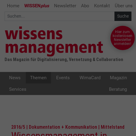
Home
WISSEN
plus
Newsletter
Abo
Kontakt
Über uns
Hier zum
kostenlosen
Newsletter
anmelden!
Das Magazin für Digitalisierung, Vernetzung & Collaboration
News
Themen
Events
WimaCard
Magazin
Services
Beratung
2016/5 | Dokumentation + Kommunikation | Mittelstand
Wissensmanagement in