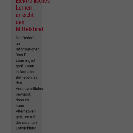
Elektronisches
Lernen
erreicht
den
Mittelstand
Der Bedarf
an
Informationen
über E-
Learning ist
groß. Denn
in fast allen
Betrieben ist
den
Verantwortlichen
bewusst,
dass es
kaum
Alternativen
gibt, um mit
der rasanten
Entwicklung