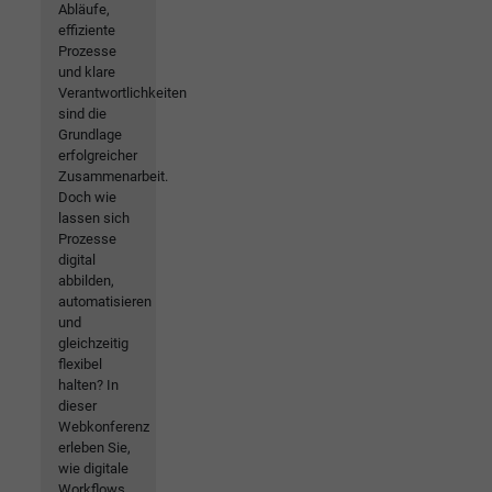
Abläufe,
effiziente
Prozesse
und klare
Verantwortlichkeiten
sind die
Grundlage
erfolgreicher
Zusammenarbeit.
Doch wie
lassen sich
Prozesse
digital
abbilden,
automatisieren
und
gleichzeitig
flexibel
halten? In
dieser
Webkonferenz
erleben Sie,
wie digitale
Workflows,