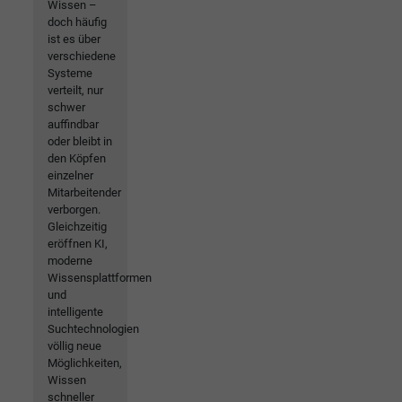
Wissen –
doch häufig
ist es über
verschiedene
Systeme
verteilt, nur
schwer
auffindbar
oder bleibt in
den Köpfen
einzelner
Mitarbeitender
verborgen.
Gleichzeitig
eröffnen KI,
moderne
Wissensplattformen
und
intelligente
Suchtechnologien
völlig neue
Möglichkeiten,
Wissen
schneller