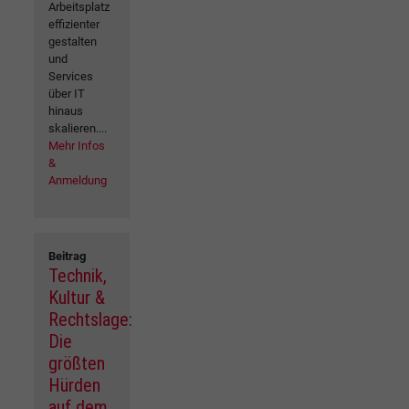
Arbeitsplatz
effizienter
gestalten
und
Services
über IT
hinaus
skalieren....
Mehr Infos
&
Anmeldung
Beitrag
Technik,
Kultur &
Rechtslage:
Die
größten
Hürden
auf dem