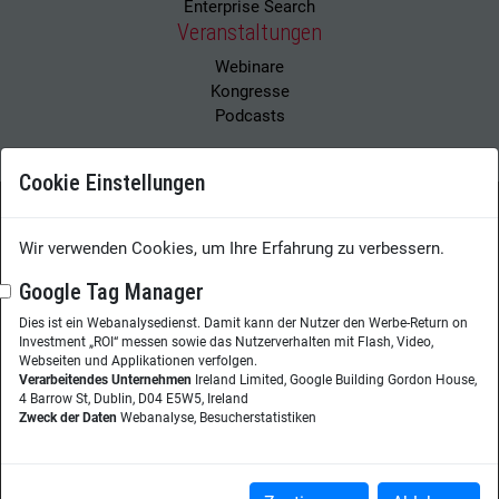
Enterprise Search
Veranstaltungen
Webinare
Kongresse
Podcasts
Cookie Einstellungen
Wissensmanagement Magazin
Impressum
Wir verwenden Cookies, um Ihre Erfahrung zu verbessern.
Datenschutzerklärung
Datenschutz
Google Tag Manager
Dies ist ein Webanalysedienst. Damit kann der Nutzer den Werbe-Return on
Herausgeberin:
Nicole Lehnert
Investment „ROI“ messen sowie das Nutzerverhalten mit Flash, Video,
Westheimer Str. 18
Webseiten und Applikationen verfolgen.
Verarbeitendes Unternehmen
Ireland Limited, Google Building Gordon House,
86356 Neusäß
4 Barrow St, Dublin, D04 E5W5, Ireland
Zweck der Daten
Webanalyse, Besucherstatistiken
Telefon:
+49 (0)821 48685-290
Website:
wissensmanagement.net
Copyright © 2026