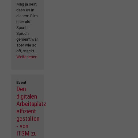
Mag ja sein,
dass es in
diesem Film
eher als
Sponti-
Spruch
gemeint war,
aber wie so
oft, steckt...
Weiterlesen
Event
Den
digitalen
Arbeitsplatz
effizient
gestalten
- von
ITSM zu