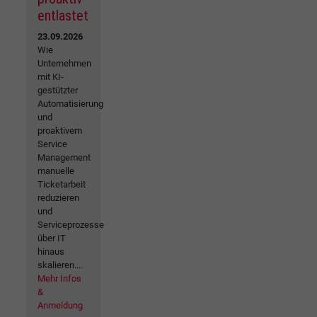
entlastet
23.09.2026
Wie
Unternehmen
mit KI-
gestützter
Automatisierung
und
proaktivem
Service
Management
manuelle
Ticketarbeit
reduzieren
und
Serviceprozesse
über IT
hinaus
skalieren....
Mehr Infos
&
Anmeldung