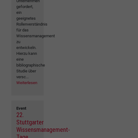
Unternehmen
gefordert,
ein
geeignetes
Rollenverständnis
für das
Wissensmanagement
zu
entwickeln.
Hierzu kann
eine
bibliographische
Studie über
versc...
Weiterlesen
Event
22.
Stuttgarter
Wissensmanagement-
Tage