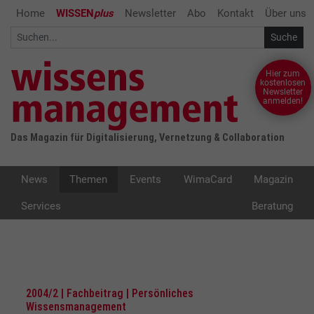
Home
WISSEN
plus
Newsletter
Abo
Kontakt
Über uns
Hier zum
kostenlosen
Newsletter
anmelden!
Das Magazin für Digitalisierung, Vernetzung & Collaboration
News
Themen
Events
WimaCard
Magazin
Services
Beratung
2004/2 | Fachbeitrag | Persönliches
Wissensmanagement