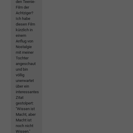
den Teenie-
Film der
Achtziger?
Ich habe
diesen Film
kürzlich in
einem
Anflug von
Nostalgie
mit meiner
Tochter
angeschaut
und bin
völlig
unerwartet
über ein
interessantes
Zitat
gestolpert:
"Wissen ist
Macht, aber
Macht ist
noch nicht
Wissen."