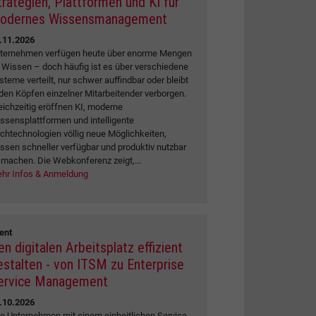
trategien, Plattformen und KI für
odernes Wissensmanagement
.11.2026
ternehmen verfügen heute über enorme Mengen
 Wissen – doch häufig ist es über verschiedene
steme verteilt, nur schwer auffindbar oder bleibt
 den Köpfen einzelner Mitarbeitender verborgen.
eichzeitig eröffnen KI, moderne
ssensplattformen und intelligente
chtechnologien völlig neue Möglichkeiten,
ssen schneller verfügbar und produktiv nutzbar
 machen. Die Webkonferenz zeigt,...
hr Infos & Anmeldung
ent
en digitalen Arbeitsplatz effizient
estalten - von ITSM zu Enterprise
ervice Management
.10.2026
e Unternehmen mit einem einheitlichen Service-