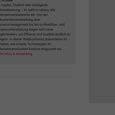
.10.2026
 Copilot, Chatbot oder intelligente
tomatisierung – KI zieht in nahezu alle
ternehmensbereiche ein. Von der
kumentenverarbeitung über
ssensmanagement bis hin zu Workflow- und
ozessunterstützung zeigen sich neue
glichkeiten, um Effizienz und Qualität deutlich zu
eigern. In dieser Webkonferenz präsentieren KI-
perten, wie smarte Technologien im
ternehmenskontext konkret eingesetzt we...
hr Infos & Anmeldung