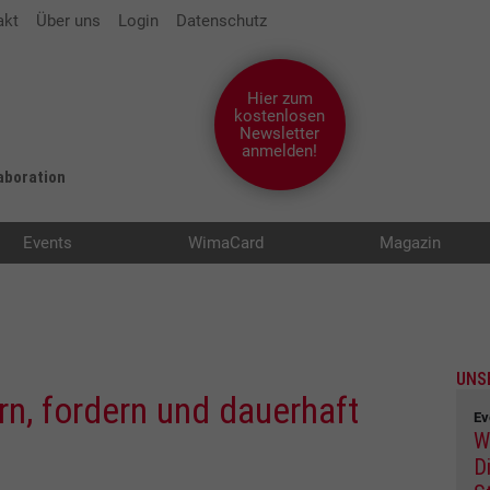
akt
Über uns
Login
Datenschutz
Hier zum
kostenlosen
Newsletter
anmelden!
laboration
Events
WimaCard
Magazin
UNS
rn, fordern und dauerhaft
Ev
W
Di