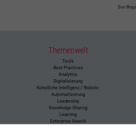
Das Magaz
Themenwelt
Tools
Best Practices
Analytics
Digitalisierung
Künstliche Intelligenz / Robotic
Automatisierung
Leadership
Knowledge Sharing
Learning
Enterprise Search