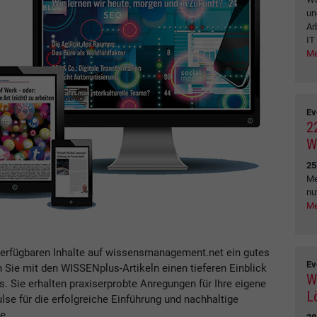
un
Ar
IT
Me
Ev
2
W
25
Me
nu
Me
verfügbaren Inhalte auf wissensmanagement.net ein gutes
Ev
n Sie mit den WISSENplus-Artikeln einen tieferen Einblick
W
Sie erhalten praxiserprobte Anregungen für Ihre eigene
L
se für die erfolgreiche Einführung und nachhaltige
e.