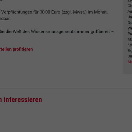
28
Ob
Au
erpflichtungen für 30,00 Euro (zzgl. Mwst.) im Monat.
Un
ndbar.
Do
Wi
ie die Welt des Wissensmanagements immer griffbereit –
Pr
.
Mö
st
eilen profitieren
Ex
Un
Me
h interessieren