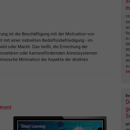
S
m
11
Un
an
Sy
ung ist die Beschäftigung mit der Motivation von
in
t mit einer indirekten Bedürfnisbefriedigung - im
Gl
ld oder Macht. Das heißt, die Erreichung der
Wi
monetären oder karrierefördernden Anreizsystemen
Su
rinsische Motivation die Aspekte der direkten
Wi
zu
Me
Ev
D
ement
g
S
07
Wi