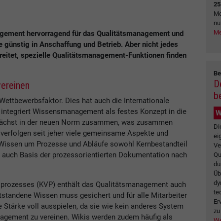
25
Me
nu
Me
gement hervorragend für das Qualitätsmanagement und
e günstig in Anschaffung und Betrieb. Aber nicht jedes
reitet, spezielle Qualitätsmanagement-Funktionen finden
Be
D
ereinen
b
ttbewerbsfaktor. Dies hat auch die Internationale
 integriert Wissensmanagement als festes Konzept in die
W
 wächst in der neuen Norm zusammen, was zusammen
Di
verfolgen seit jeher viele gemeinsame Aspekte und
ei
s Wissen um Prozesse und Abläufe sowohl Kernbestandteil
Ve
auch Basis der prozessorientierten Dokumentation nach
Qu
du
Üb
dy
sprozesses (KVP) enthält das Qualitätsmanagement auch
te
tstandene Wissen muss gesichert und für alle Mitarbeiter
Er
e Stärke voll ausspielen, da sie wie kein anderes System
zu 
nagement zu vereinen. Wikis werden zudem häufig als
We