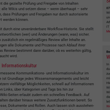
S
 die gezielte Prüfung und Freigabe von Inhalten
07
ht alle Wikis und setzen diese – wenn überhaupt – sehr
Wi
n, dass Prüfungen und Freigaben nur durch autorisierte
un
ärt werden können.
Ar
IT
t durch eine unveränderbare Workflow-Historie. Sie stellt
Me
antwortlichen (wer) und Änderungen (wann, was) sicher.
 zusätzlich ein regelmäßiges Review aller Inhalte an.
ngen alle Dokumente und Prozesse nach Ablauf ihrer
as Review bestimmt dann darüber, ob es weiterhin gültig,
Be
aucht wird.
W
In
Informationskultur
du
ngemessene Kommunikations- und Informationskultur im
zu
mi
e ist Grundlage jedes Wissensmanagements und leicht
Hi
utzern vielfältige Möglichkeiten, schnell auf Informationen
Wi
n Links, über Kategorien und Tags bis hin zur
Wi
 Wiki-Seiten erlaubt zudem ein schnelles Feedback. Auf
di
lten darüber hinaus weitere Zusatzfunktionen bereit. So
let
zesse, Dokumente und Rollen. Auch lassen sich ausstehen-
We