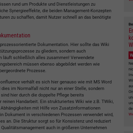
issen rund um Produkte und Dienstleistungen zu
eiche Synergieeffekte, die beiden Management-Konzepten
uren zu schaffen, damit Nutzer schnell an das benötigte
Be
E
Dokumentation
k
W
 prozessorientierte Dokumentation. Hier sollte das Wiki
rstützungsprozesse zu gliedern, sondern auch
W
n läuft schließlich alles zusammen! Verwendete
Ne
ungsbereich müssen ebenso abgebildet werden wie
ni
 übergeordnete Prozesse.
In
Wi
onfluence verhält es sich hier genauso wie mit MS Word
au
dies im Normalfall nicht nur an einer Stelle, sondern
Or
sind hier durch die doppelte Pflege bereits
un
reinen Handarbeit. Ein strukturiertes Wiki wie z.B. TWiki,
un
 Abhängigkeiten mit Hilfe von Zusatzinformationen
de
We
ein Dokument in verschiedenen Prozessen verwendet wird,
s an. Die Struktur sorgt so für Konsistenz und reduziert
rd Qualitätsmanagement auch in größeren Unternehmen