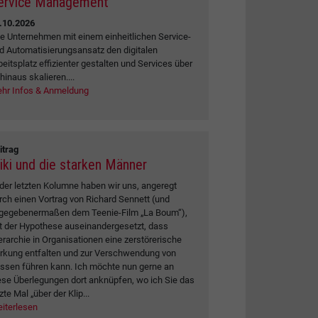
ervice Management
.10.2026
e Unternehmen mit einem einheitlichen Service-
d Automatisierungsansatz den digitalen
beitsplatz effizienter gestalten und Services über
 hinaus skalieren....
hr Infos & Anmeldung
itrag
iki und die starken Männer
 der letzten Kolumne haben wir uns, angeregt
rch einen Vortrag von Richard Sennett (und
gegebenermaßen dem Teenie-Film „La Boum“),
t der Hypothese auseinandergesetzt, dass
erarchie in Organisationen eine zerstörerische
rkung entfalten und zur Verschwendung von
ssen führen kann. Ich möchte nun gerne an
ese Überlegungen dort anknüpfen, wo ich Sie das
zte Mal „über der Klip...
iterlesen