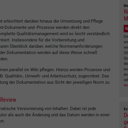
Be
R
M
 erleichtert darüber hinaus die Umsetzung und Pflege
t-Dokumente und -Prozesse werden direkt den
W
plette Qualitätsmanagement wird so leicht verständlich
Di
ntiert. Insbesondere für die Vorbereitung und
we
klaren Überblick darüber, welche Normenanforderungen
we
 der Dokumentation werden auf diese Weise schnell
20
Qu
rden.
di
au
n parallel im Wiki pflegen. Hierzu werden Prozesse und
An
. Qualitäts-, Umwelt- und Arbeitsschutz, zugeordnet. Das
od
ung der Dokumentation aus Sicht der jeweiligen Norm zu
We
 Review
matische Versionierung von Inhalten. Dabei ist jede
Ev
D
tor als auch die Änderung und das Datum werden in einer
g
rt.