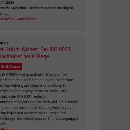
.11.2026
nsch. Maschine. Mindset: Wissen intelligent
tzen...
hr Infos & Anmeldung
itrag
er Faktor Wissen: Die ISO 9001
eschreitet neue Wege
ISSEN
plus
e ISO 9001 wird überabeitet. Das allein ist
gentlich nicht sonderlich neu. Seit ihrer ersten
röffentlichung als internationale Norm für
alitätssicherungssysteme im Jahre 1987
rchlief die ISO 9001 mehrere
erarbeitungsprozesse mit dem Ziel, sie in einem
namischen Umfeld sich ständig verändernden
chnologischen Weiterentwicklungen und
wartungen der verschiedenen Interessengruppen
akt...
iterlesen