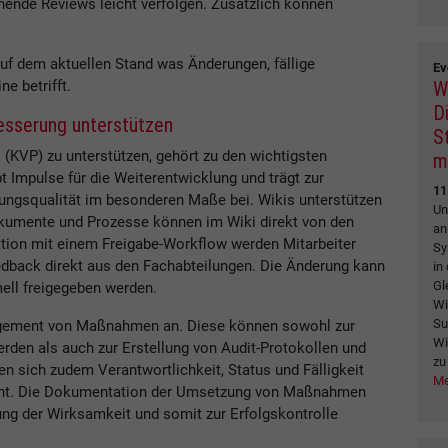
ende Reviews leicht verfolgen. Zusätzlich können
 auf dem aktuellen Stand was Änderungen, fällige
Ev
W
 betrifft.
Di
esserung unterstützen
S
(KVP) zu unterstützen, gehört zu den wichtigsten
m
 Impulse für die Weiterentwicklung und trägt zur
11
tungsqualität im besonderen Maße bei. Wikis unterstützen
Un
kumente und Prozesse können im Wiki direkt von den
an
ation mit einem Freigabe-Workflow werden Mitarbeiter
Sy
eedback direkt aus den Fachabteilungen. Die Änderung kann
in
Gl
ell freigegeben werden.
Wi
Su
agement von Maßnahmen an. Diese können sowohl zur
Wi
rden als auch zur Erstellung von Audit-Protokollen und
zu
en sich zudem Verantwortlichkeit, Status und Fälligkeit
Me
icht. Die Dokumentation der Umsetzung von Maßnahmen
ung der Wirksamkeit und somit zur Erfolgskontrolle