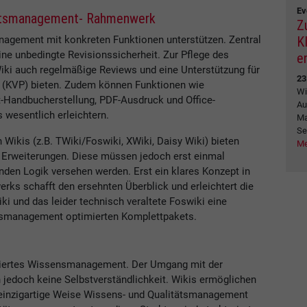
Ev
itätsmanagement- Rahmenwerk
Z
K
anagement mit konkreten Funktionen unterstützen. Zentral
ine unbedingte Revisionssicherheit. Zur Pflege des
e
ki auch regelmäßige Reviews und eine Unterstützung für
23
 (KVP) bieten. Zudem können Funktionen wie
Wi
andbucherstellung, PDF-Ausdruck und Office-
Au
 wesentlich erleichtern.
Ma
Se
 Wikis (z.B. TWiki/Foswiki, XWiki, Daisy Wiki) bieten
Me
r Erweiterungen. Diese müssen jedoch erst einmal
den Logik versehen werden. Erst ein klares Konzept in
s schafft den ersehnten Überblick und erleichtert die
iki und das leider technisch veraltete Foswiki eine
ätsmanagement optimierten Komplettpakets.
uriertes Wissensmanagement. Der Umgang mit der
 jedoch keine Selbstverständlichkeit. Wikis ermöglichen
f einzigartige Weise Wissens- und Qualitätsmanagement