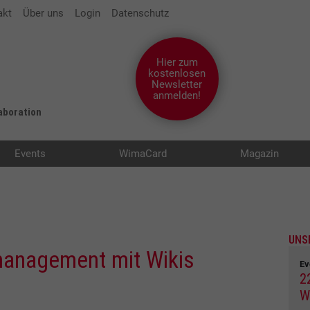
akt
Über uns
Login
Datenschutz
Hier zum
kostenlosen
Newsletter
anmelden!
laboration
Events
WimaCard
Magazin
UNS
management mit Wikis
Ev
2
W