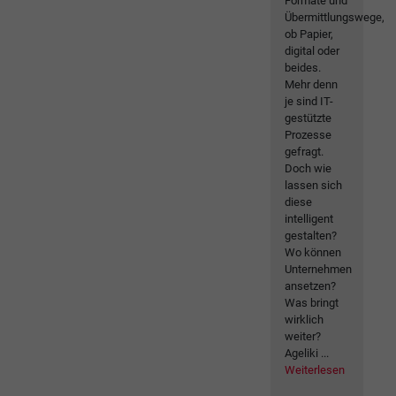
Formate und
Übermittlungswege,
ob Papier,
digital oder
beides.
Mehr denn
je sind IT-
gestützte
Prozesse
gefragt.
Doch wie
lassen sich
diese
intelligent
gestalten?
Wo können
Unternehmen
ansetzen?
Was bringt
wirklich
weiter?
Ageliki ...
Weiterlesen