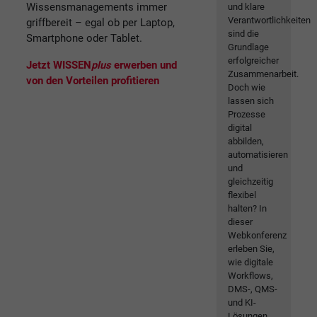
Wissensmanagements immer
und klare
Verantwortlichkeiten
griffbereit – egal ob per Laptop,
sind die
Smartphone oder Tablet.
Grundlage
erfolgreicher
Jetzt WISSEN
plus
erwerben und
Zusammenarbeit.
von den Vorteilen profitieren
Doch wie
lassen sich
Prozesse
digital
abbilden,
automatisieren
und
gleichzeitig
flexibel
halten? In
dieser
Webkonferenz
erleben Sie,
wie digitale
Workflows,
DMS-, QMS-
und KI-
Lösungen