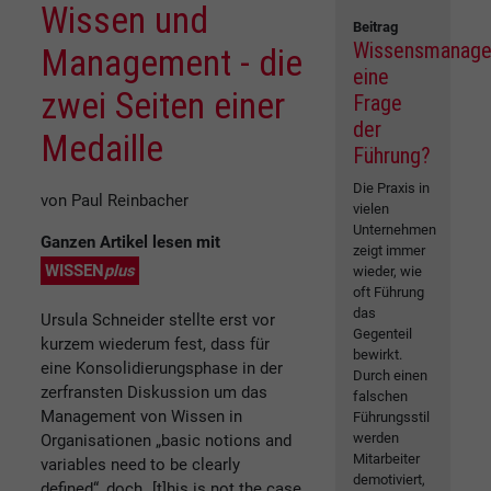
Wissen und
Beitrag
Wissensmanage
Management - die
eine
zwei Seiten einer
Frage
der
Medaille
Führung?
Die Praxis in
von Paul Reinbacher
vielen
Unternehmen
Ganzen Artikel lesen mit
zeigt immer
WISSEN
plus
wieder, wie
oft Führung
das
Ursula Schneider stellte erst vor
Gegenteil
kurzem wiederum fest, dass für
bewirkt.
eine Konsolidierungsphase in der
Durch einen
zerfransten Diskussion um das
falschen
Management von Wissen in
Führungsstil
werden
Organisationen „basic notions and
Mitarbeiter
variables need to be clearly
demotiviert,
defined“, doch „[t]his is not the case