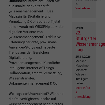
Umfassend informiert.
Lesen Sie
d...
alle Inhalte der Zeitschrift
Weiterlesen
„wissensmanagement – Das
Magazin für Digitalisierung,
Vernetzung & Collaboration“ jetzt
schon vorab mit WISSENplus – der
Event
digitalen Variante von
22.
„wissensmanagement“. Exklusive
Stuttgarter
Erfahrungsberichte, praxisnahe
Wissensmanag
Anwender-Storys und neueste
Tage
Trends aus den Bereichen
25.11.2026
Digitalisierung,
Mensch.
Prozessmanagement, Künstliche
Maschine.
Intelligenz, Internet of Things,
Mindset:
Collaboration, smarte Vernetzung,
Wissen
Wissenstransfer,
intelligent
Dokumentenmanagement & Co.
nutzen...
Mehr Infos
&
Wo liegt der Unterschied?
Während
Anmeldung
die frei verfügbaren Inhalte auf
wissensmanagement.net ein gutes