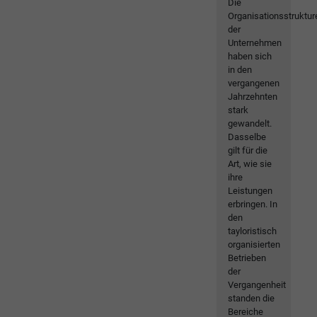
Die
Organisationsstruktur
der
Unternehmen
haben sich
in den
vergangenen
Jahrzehnten
stark
gewandelt.
Dasselbe
gilt für die
Art, wie sie
ihre
Leistungen
erbringen. In
den
tayloristisch
organisierten
Betrieben
der
Vergangenheit
standen die
Bereiche