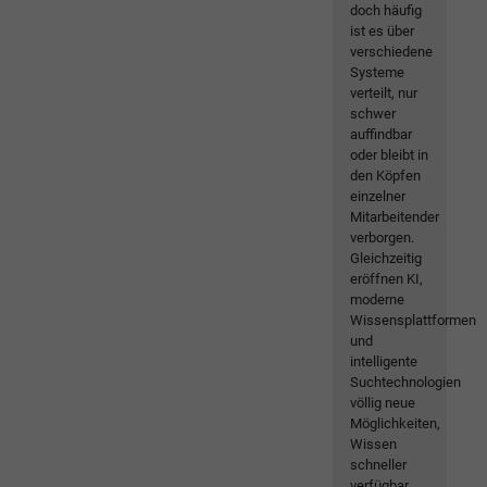
doch häufig
ist es über
verschiedene
Systeme
verteilt, nur
schwer
auffindbar
oder bleibt in
den Köpfen
einzelner
Mitarbeitender
verborgen.
Gleichzeitig
eröffnen KI,
moderne
Wissensplattformen
und
intelligente
Suchtechnologien
völlig neue
Möglichkeiten,
Wissen
schneller
verfügbar