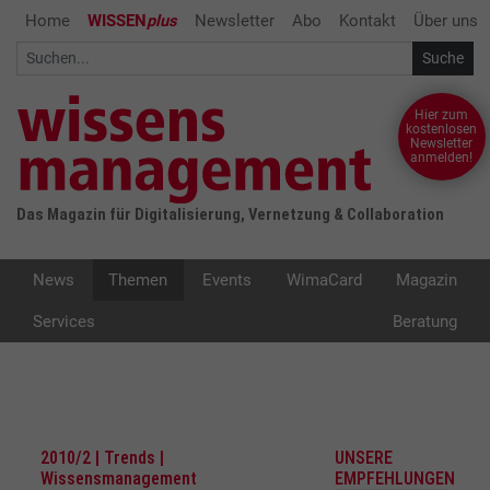
Home
WISSEN
plus
Newsletter
Abo
Kontakt
Über uns
Hier zum
kostenlosen
Newsletter
anmelden!
Das Magazin für Digitalisierung, Vernetzung & Collaboration
News
Themen
Events
WimaCard
Magazin
Services
Beratung
2010/2 | Trends |
UNSERE
Wissensmanagement
EMPFEHLUNGEN