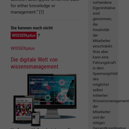
vorhandene
for either knowledge or
Eigeninitiative
management.“ [1]
wird
genommen,
die
Sie kennen noch nicht
Kreativität
WISSEN
plus
?
der
Mitarbeiter
einschränkt.
WISSEN
plus
Was aber
kann eine
Die digitale Welt von
Führungskraft
wissensmanagement
in dem
Spannungsfeld
des
möglichst
selbst
initiierten
Wissensmanagement
der
Mitarbeiter
und der
nötigen
Gesamtkoordination