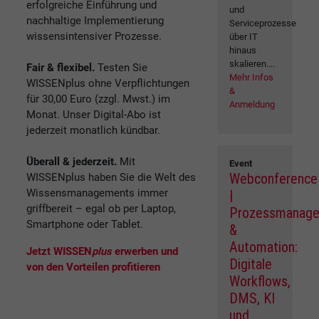
erfolgreiche Einführung und
und
nachhaltige Implementierung
Serviceprozesse
wissensintensiver Prozesse.
über IT
hinaus
skalieren....
Fair & flexibel.
Testen Sie
Mehr Infos
WISSENplus ohne Verpflichtungen
&
für 30,00 Euro (zzgl. Mwst.) im
Anmeldung
Monat. Unser Digital-Abo ist
jederzeit monatlich kündbar.
Überall & jederzeit.
Mit
Event
Webconference
WISSENplus haben Sie die Welt des
Wissensmanagements immer
|
griffbereit – egal ob per Laptop,
Prozessmanag
Smartphone oder Tablet.
&
Automation:
Jetzt WISSEN
plus
erwerben und
Digitale
von den Vorteilen profitieren
Workflows,
DMS, KI
und