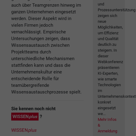
und
auch über Teamgrenzen hinweg im
Prozessunterstützung
ganzen Unternehmen eingesetzt
zeigen sich
werden. Dieser Aspekt wird in
neue
vielen Firmen jedoch
Möglichkeiten,
vernachlässigt. Empirische
um Effizienz
Untersuchungen zeigen, dass
und Qualität
deutlich zu
Wissensaustausch zwischen
steigern. In
Projektteams durch
dieser
unterschiedliche Mechanismen
Webkonferenz
stattfinden kann und dass die
präsentieren
Unternehmenskultur eine
KI-Experten,
entscheidende Rolle für
wie smarte
teamübergreifende
Technologien
im
Wissensaustauschprozesse spielt.
Unternehmenskontext
konkret
eingesetzt
Sie kennen noch nicht
we...
WISSEN
plus
?
Mehr Infos
&
WISSEN
plus
Anmeldung