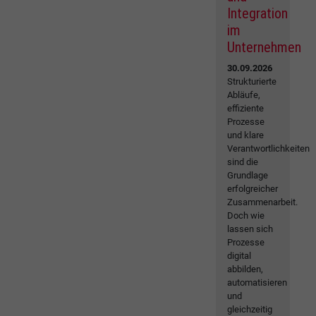
Integration
im
Unternehmen
30.09.2026
Strukturierte
Abläufe,
effiziente
Prozesse
und klare
Verantwortlichkeiten
sind die
Grundlage
erfolgreicher
Zusammenarbeit.
Doch wie
lassen sich
Prozesse
digital
abbilden,
automatisieren
und
gleichzeitig