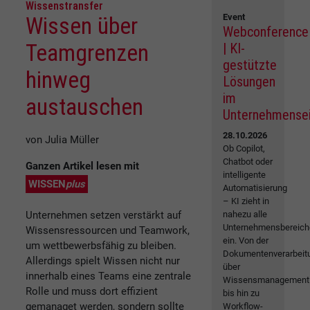
Wissenstransfer
Event
Wissen über
Webconference
Teamgrenzen
| KI-
gestützte
hinweg
Lösungen
im
austauschen
Unternehmense
28.10.2026
von Julia Müller
Ob Copilot,
Chatbot oder
Ganzen Artikel lesen mit
intelligente
WISSEN
plus
Automatisierung
– KI zieht in
Unternehmen setzen verstärkt auf
nahezu alle
Unternehmensbereich
Wissensressourcen und Teamwork,
ein. Von der
um wettbewerbsfähig zu bleiben.
Dokumentenverarbeit
Allerdings spielt Wissen nicht nur
über
innerhalb eines Teams eine zentrale
Wissensmanagement
Rolle und muss dort effizient
bis hin zu
gemanaget werden, sondern sollte
Workflow-