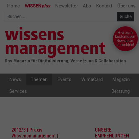
Home
WISSEN
plus
Newsletter
Abo
Kontakt
Über uns
Hier zum
kostenlosen
Newsletter
anmelden!
Das Magazin für Digitalisierung, Vernetzung & Collaboration
News
Themen
Events
WimaCard
Magazin
Services
Beratung
2012/3 | Praxis
UNSERE
Wissensmanagement |
EMPFEHLUNGEN