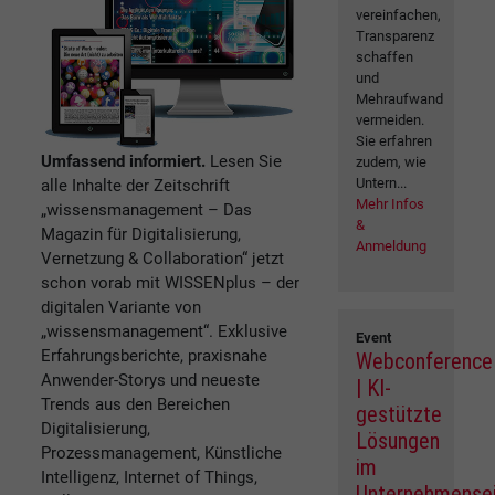
vereinfachen,
Transparenz
schaffen
und
Mehraufwand
vermeiden.
Sie erfahren
Umfassend informiert.
Lesen Sie
zudem, wie
Untern...
alle Inhalte der Zeitschrift
Mehr Infos
„wissensmanagement – Das
&
Magazin für Digitalisierung,
Anmeldung
Vernetzung & Collaboration“ jetzt
schon vorab mit WISSENplus – der
digitalen Variante von
„wissensmanagement“. Exklusive
Event
Erfahrungsberichte, praxisnahe
Webconference
Anwender-Storys und neueste
| KI-
Trends aus den Bereichen
gestützte
Digitalisierung,
Lösungen
Prozessmanagement, Künstliche
im
Intelligenz, Internet of Things,
Unternehmense