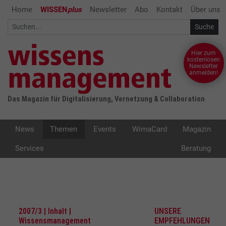
Home
WISSEN
plus
Newsletter
Abo
Kontakt
Über uns
Hier zum
kostenlosen
Newsletter
anmelden!
Das Magazin für Digitalisierung, Vernetzung & Collaboration
News
Themen
Events
WimaCard
Magazin
Services
Beratung
2007/3 | Inhalt |
UNSERE
Wissensmanagement
EMPFEHLUNGEN