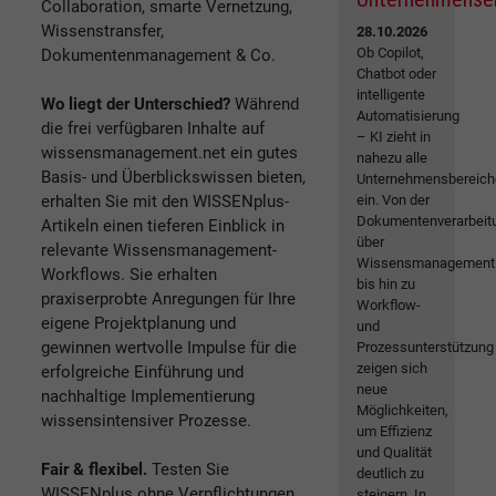
Collaboration, smarte Vernetzung,
Wissenstransfer,
28.10.2026
Ob Copilot,
Dokumentenmanagement & Co.
Chatbot oder
intelligente
Wo liegt der Unterschied?
Während
Automatisierung
die frei verfügbaren Inhalte auf
– KI zieht in
wissensmanagement.net ein gutes
nahezu alle
Basis- und Überblickswissen bieten,
Unternehmensbereich
erhalten Sie mit den WISSENplus-
ein. Von der
Dokumentenverarbeit
Artikeln einen tieferen Einblick in
über
relevante Wissensmanagement-
Wissensmanagement
Workflows. Sie erhalten
bis hin zu
praxiserprobte Anregungen für Ihre
Workflow-
eigene Projektplanung und
und
gewinnen wertvolle Impulse für die
Prozessunterstützung
zeigen sich
erfolgreiche Einführung und
neue
nachhaltige Implementierung
Möglichkeiten,
wissensintensiver Prozesse.
um Effizienz
und Qualität
Fair & flexibel.
Testen Sie
deutlich zu
WISSENplus ohne Verpflichtungen
steigern. In