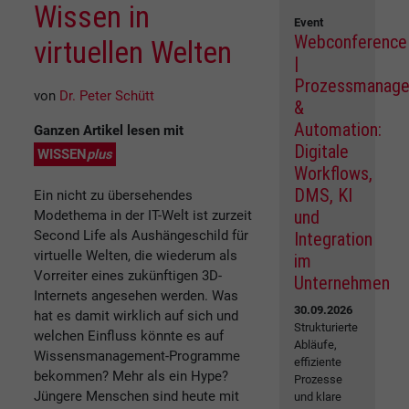
Wissen in
Event
Webconference
virtuellen Welten
|
Prozessmanag
von
Dr. Peter Schütt
&
Automation:
Ganzen Artikel lesen mit
Digitale
WISSEN
plus
Workflows,
DMS, KI
Ein nicht zu übersehendes
und
Modethema in der IT-Welt ist zurzeit
Second Life als Aushängeschild für
Integration
virtuelle Welten, die wiederum als
im
Vorreiter eines zukünftigen 3D-
Unternehmen
Internets angesehen werden. Was
30.09.2026
hat es damit wirklich auf sich und
Strukturierte
welchen Einfluss könnte es auf
Abläufe,
Wissensmanagement-Programme
effiziente
bekommen? Mehr als ein Hype?
Prozesse
Jüngere Menschen sind heute mit
und klare