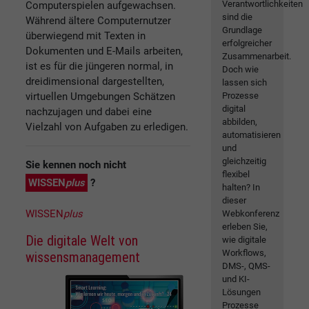
Verantwortlichkeiten
Computerspielen aufgewachsen.
sind die
Während ältere Computernutzer
Grundlage
überwiegend mit Texten in
erfolgreicher
Dokumenten und E-Mails arbeiten,
Zusammenarbeit.
ist es für die jüngeren normal, in
Doch wie
dreidimensional dargestellten,
lassen sich
virtuellen Umgebungen Schätzen
Prozesse
digital
nachzujagen und dabei eine
abbilden,
Vielzahl von Aufgaben zu erledigen.
automatisieren
und
gleichzeitig
Sie kennen noch nicht
flexibel
WISSEN
plus
?
halten? In
dieser
WISSEN
plus
Webkonferenz
erleben Sie,
Die digitale Welt von
wie digitale
Workflows,
wissensmanagement
DMS-, QMS-
und KI-
Lösungen
Prozesse