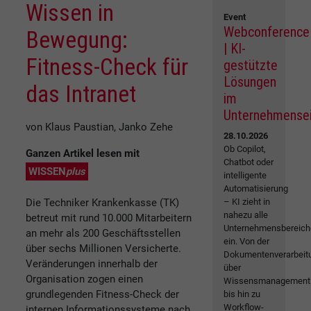
Wissen in
Event
Webconference
Bewegung:
| KI-
Fitness-Check für
gestützte
Lösungen
das Intranet
im
Unternehmense
von Klaus Paustian, Janko Zehe
28.10.2026
Ob Copilot,
Ganzen Artikel lesen mit
Chatbot oder
WISSEN
plus
intelligente
Automatisierung
Die Techniker Krankenkasse (TK)
– KI zieht in
nahezu alle
betreut mit rund 10.000 Mitarbeitern
Unternehmensbereich
an mehr als 200 Geschäftsstellen
ein. Von der
über sechs Millionen Versicherte.
Dokumentenverarbeit
Veränderungen innerhalb der
über
Organisation zogen einen
Wissensmanagement
grundlegenden Fitness-Check der
bis hin zu
Workflow-
internen Informationssysteme nach