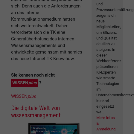
und
sich. Denn auch die Anforderungen
Prozessunterstützung
an das interne
zeigen sich
Kommunikationsmedium hatten
neue
sich weiterentwickelt. Daher
Möglichkeiten,
verordnete sich die TK eine
um Effizienz
und Qualität
Generalüberholung des internen
deutlich zu
Wissensmanagements und
steigern. In
entwickelte gemeinsam mit namics
dieser
das neue Intranet TK Know-how.
Webkonferenz
präsentieren
KI-Experten,
Sie kennen noch nicht
wie smarte
WISSEN
plus
?
Technologien
im
Unternehmenskontext
WISSEN
plus
konkret
eingesetzt
Die digitale Welt von
we...
wissensmanagement
Mehr Infos
&
Anmeldung