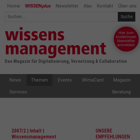
Home
WISSEN
plus
Newsletter
Abo
Kontakt
Über uns
Hier zum
kostenlosen
Newsletter
anmelden!
Das Magazin für Digitalisierung, Vernetzung & Collaboration
News
Themen
Events
WimaCard
Magazin
Services
Beratung
2007/2 | Inhalt |
UNSERE
Wissensmanagement
EMPFEHLUNGEN