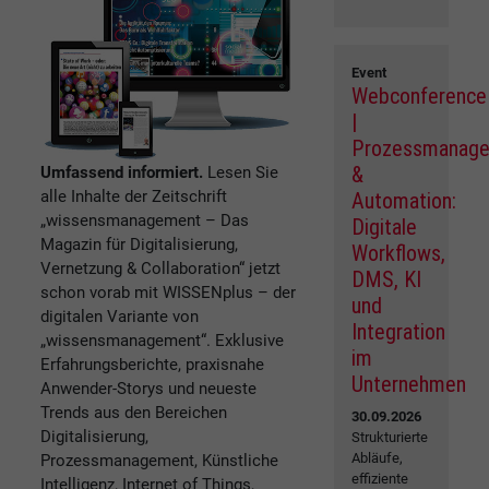
Event
Webconference
|
Prozessmanag
&
Umfassend informiert.
Lesen Sie
alle Inhalte der Zeitschrift
Automation:
„wissensmanagement – Das
Digitale
Magazin für Digitalisierung,
Workflows,
Vernetzung & Collaboration“ jetzt
DMS, KI
schon vorab mit WISSENplus – der
und
digitalen Variante von
Integration
„wissensmanagement“. Exklusive
im
Erfahrungsberichte, praxisnahe
Unternehmen
Anwender-Storys und neueste
Trends aus den Bereichen
30.09.2026
Digitalisierung,
Strukturierte
Abläufe,
Prozessmanagement, Künstliche
effiziente
Intelligenz, Internet of Things,