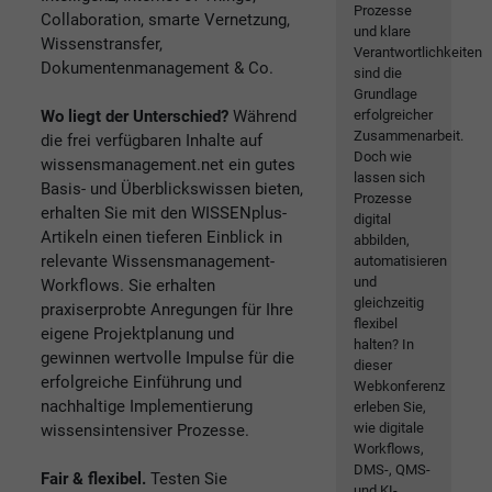
Prozesse
Collaboration, smarte Vernetzung,
und klare
Wissenstransfer,
Verantwortlichkeiten
Dokumentenmanagement & Co.
sind die
Grundlage
Wo liegt der Unterschied?
Während
erfolgreicher
Zusammenarbeit.
die frei verfügbaren Inhalte auf
Doch wie
wissensmanagement.net ein gutes
lassen sich
Basis- und Überblickswissen bieten,
Prozesse
erhalten Sie mit den WISSENplus-
digital
Artikeln einen tieferen Einblick in
abbilden,
relevante Wissensmanagement-
automatisieren
und
Workflows. Sie erhalten
gleichzeitig
praxiserprobte Anregungen für Ihre
flexibel
eigene Projektplanung und
halten? In
gewinnen wertvolle Impulse für die
dieser
erfolgreiche Einführung und
Webkonferenz
nachhaltige Implementierung
erleben Sie,
wie digitale
wissensintensiver Prozesse.
Workflows,
DMS-, QMS-
Fair & flexibel.
Testen Sie
und KI-