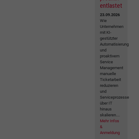
entlastet
23.09.2026
Wie
Unternehmen
mit KI-
gestützter
Automatisierung
und
proaktivem
Service
Management
manuelle
Ticketarbeit
reduzieren
und
Serviceprozesse
über IT
hinaus
skalieren....
Mehr Infos
&
Anmeldung