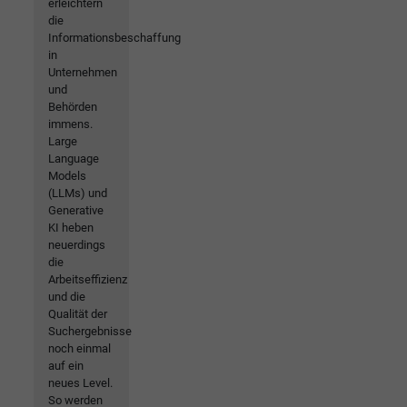
erleichtern
die
Informationsbeschaffung
in
Unternehmen
und
Behörden
immens.
Large
Language
Models
(LLMs) und
Generative
KI heben
neuerdings
die
Arbeitseffizienz
und die
Qualität der
Suchergebnisse
noch einmal
auf ein
neues Level.
So werden