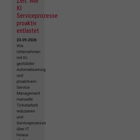
Zeit: Wie
KI
Serviceprozesse
proaktiv
entlastet
23.09.2026
Wie
Unternehmen
mit KI-
gestützter
Automatisierung
und
proaktivem
Service
Management
manuelle
Ticketarbeit
reduzieren
und
Serviceprozesse
über IT
hinaus