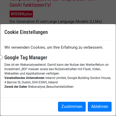
GenAI funktioniert’s!
WISSEN
plus
Die Generative KI und Large Language Models (LLMs)
bieten mit ihren enormen Fähigkeiten bei der
Cookie Einstellungen
Sprachverarbeitung und -generierung großes Potenzial
für das Wissensmanagement. Aufgrund der
gigantischen Datenmengen, mit denen sie trainiert
Wir verwenden Cookies, um Ihre Erfahrung zu verbessern.
wurden, sind die Ergebnisse sowohl beim Verstehen
von Eingaben als auch bei der Ausgabe von Antworten
Google Tag Manager
beeindruckend. Der Nutzer hat den Eindruck, er
Dies ist ein Webanalysedienst. Damit kann der Nutzer den Werbe-Return on
kommuniziere ...
Investment „ROI“ messen sowie das Nutzerverhalten mit Flash, Video,
Weiterlesen
Webseiten und Applikationen verfolgen.
Verarbeitendes Unternehmen
Ireland Limited, Google Building Gordon House,
4 Barrow St, Dublin, D04 E5W5, Ireland
Experience Gap: Wissen ohne Wirkung?
Zweck der Daten
Webanalyse, Besucherstatistiken
In den vergangenen Jahren hat sich Customer
Experience stark professionalisiert: Wir haben gelernt,
Kundensignale systematisch zu erfassen und diese über
Zustimmen
Ablehnen
Dashboards, automatisierte Reports und NPS‑Tracking