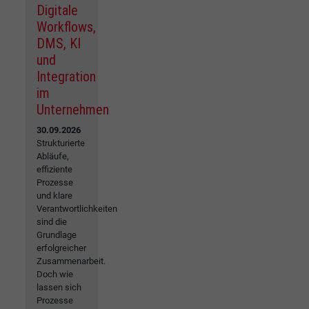
Digitale
Workflows,
DMS, KI
und
Integration
im
Unternehmen
30.09.2026
Strukturierte
Abläufe,
effiziente
Prozesse
und klare
Verantwortlichkeiten
sind die
Grundlage
erfolgreicher
Zusammenarbeit.
Doch wie
lassen sich
Prozesse