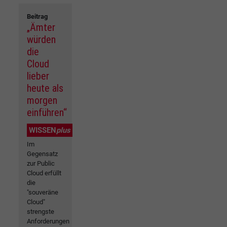
Beitrag
„Ämter
würden
die
Cloud
lieber
heute als
morgen
einführen“
WISSEN
plus
Im
Gegensatz
zur Public
Cloud erfüllt
die
"souveräne
Cloud"
strengste
Anforderungen