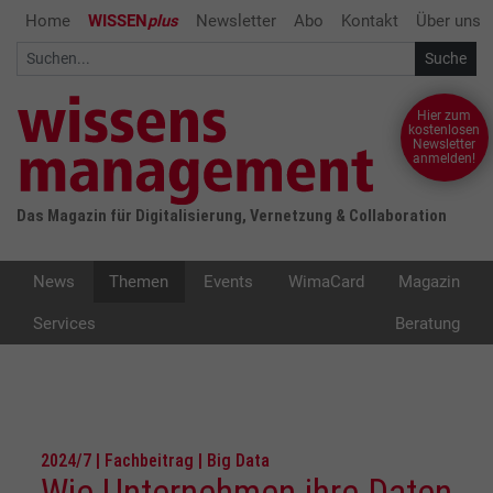
Home
WISSEN
plus
Newsletter
Abo
Kontakt
Über uns
Hier zum
kostenlosen
Newsletter
anmelden!
Das Magazin für Digitalisierung, Vernetzung & Collaboration
News
Themen
Events
WimaCard
Magazin
Services
Beratung
2024/7 | Fachbeitrag | Big Data
Wie Unternehmen ihre Daten