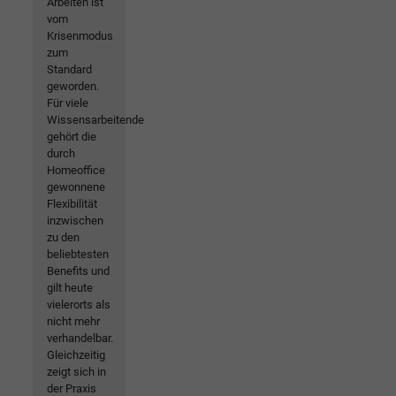
Arbeiten ist
vom
Krisenmodus
zum
Standard
geworden.
Für viele
Wissensarbeitende
gehört die
durch
Homeoffice
gewonnene
Flexibilität
inzwischen
zu den
beliebtesten
Benefits und
gilt heute
vielerorts als
nicht mehr
verhandelbar.
Gleichzeitig
zeigt sich in
der Praxis