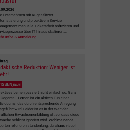
ntlastet
.09.2026
e Unternehmen mit KI-gestützter
tomatisierung und proaktivem Service
nagement manuelle Ticketarbeit reduzieren und
rviceprozesse über IT hinaus skalieren....
hr Infos & Anmeldung
itrag
idaktische Reduktion: Weniger ist
ehr!
ISSEN
plus
fektives Lernen passiert nicht einfach so. Ganz
 Gegenteil. Lernen ist ein aktives Tun eines
dividuums, das durch entsprechende Anregung
sgeführt wird. Leider ist es in der Welt der
ruflichen Erwachsenenbildung oft so, dass diese
tsache schlicht ignoriert wird. Wohlmeinende
perten referieren stundenlang, durchaus visuell