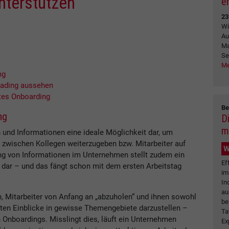
unterstützen
e
23
Wi
Au
Ma
Se
Me
ng
oading aussehen
htes Onboarding
Be
ng
D
m
 und Informationen eine ideale Möglichkeit dar, um
zwischen Kollegen weiterzugeben bzw. Mitarbeiter auf
W
ung von Informationen im Unternehmen stellt zudem ein
Ef
 dar – und das fängt schon mit dem ersten Arbeitstag
im
In
au
n, Mitarbeiter von Anfang an „abzuholen“ und ihnen sowohl
be
nten Einblicke in gewisse Themengebiete darzustellen –
Ta
 Onboardings. Misslingt dies, läuft ein Unternehmen
Ex