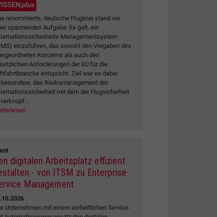
ISSEN
plus
ne renommierte, deutsche Fluglinie stand vor
ner spannenden Aufgabe: Es galt, ein
formationssicherheits-Managementsystem
SMS) einzuführen, das sowohl den Vorgaben des
ergeordneten Konzerns als auch den
setzlichen Anforderungen der EU für die
ftfahrtbranche entspricht. Ziel war es dabei
sbesondere, das Risikomanagement der
formationssicherheit mit dem der Flugsicherheit
 verknüpf...
iterlesen
ent
en digitalen Arbeitsplatz effizient
estalten - von ITSM zu Enterprise
ervice Management
.10.2026
e Unternehmen mit einem einheitlichen Service-
d Automatisierungsansatz den digitalen