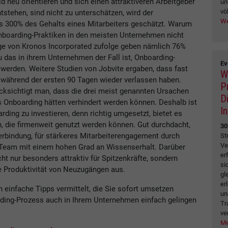
d neu orientieren und sich einen attraktiveren Arbeitgeber
un
völ
tstehen, sind nicht zu unterschätzen, wird der
We
s 300% des Gehalts eines Mitarbeiters geschätzt. Warum
Onboarding-Praktiken in den meisten Unternehmen nicht
age von Kronos Incorporated zufolge geben nämlich 76%
 das in ihrem Unternehmen der Fall ist, Onboarding-
Ev
 werden. Weitere Studien von Jobvite ergaben, dass fast
W
s während der ersten 90 Tagen wieder verlassen haben.
P
ücksichtigt man, dass die drei meist genannten Ursachen
D
es Onboarding hätten verhindert werden können. Deshalb ist
I
ing zu investieren, denn richtig umgesetzt, bietet es
, die firmenweit genutzt werden können. Gut durchdacht,
30
erbindung, für stärkeres Mitarbeiterengagement durch
St
Ve
s Team mit einem hohen Grad an Wissenserhalt. Darüber
er
ht nur besonders attraktiv für Spitzenkräfte, sondern
si
te Produktivität von Neuzugängen aus.
gl
er
 einfache Tipps vermittelt, die Sie sofort umsetzen
un
rding-Prozess auch in Ihrem Unternehmen einfach gelingen
Tr
ve
Me