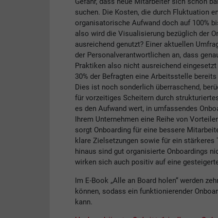
Gefahr, dass neue Mitarbeiter sich schon bal
suchen. Die Kosten, die durch Fluktuation en
organisatorische Aufwand doch auf 100% bi
also wird die Visualisierung bezüglich der 
ausreichend genutzt? Einer aktuellen Umfr
der Personalverantwortlichen an, dass genau
Praktiken also nicht ausreichend eingesetzt
30% der Befragten eine Arbeitsstelle bereit
Dies ist noch sonderlich überraschend, ber
für vorzeitiges Scheitern durch strukturiert
es den Aufwand wert, in umfassendes Onboard
Ihrem Unternehmen eine Reihe von Vorteilen
sorgt Onboarding für eine bessere Mitarbeit
klare Zielsetzungen sowie für ein stärkere
hinaus sind gut organisierte Onboardings nic
wirken sich auch positiv auf eine gesteiger
Im E-Book „Alle an Board holen“ werden zehn
können, sodass ein funktionierender Onboa
kann.