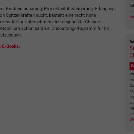
Ar
r Kosteneinsparung, Produktivitätssteigerung, Erlangung
IT
n Spitzenkräften sucht, besteht eine recht hohe
Me
ozess für Ihr Unternehmen eine ungenutzte Chance
 E-Book, um schon bald ein Onboarding-Programm für Ihr
aufzubauen.
Be
s E-Books.
S
C
W
Vi
mü
Co
ne
or
un
Ca
si
We