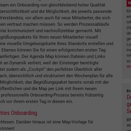
W
Team ein Onboarding von gleichbleibend hoher Qualität
Ei
Übersichtlichkeit und die Möglichkeit, die jeweils passende
ei
Verständnis, vor allem auch für neue Mitarbeiter, die sich
In
sen vertraut machen müssen. So werden Prozessabläufe
(I
klar kommuniziert und nachvollziehbar gemacht. Mit
üb
rüßungspakets für Ihren neuen Mitarbeiter visuell
ge
ine visuelle Umgebungskarte Ihres Standorts erstellen und
Lu
. Ebenso können Sie für einen erfolgreichen ersten Tag
in
In
 anfertigen. Der Agenda Map können Dateien und Links
zu
t an Dynamik verliert, weil der Einsteiger benötigte
We
 zudem als „Cockpit“ den perfekten Überblick aller
ch, übersichtlich und strukturiert den Wochenplan für alle
 Möglichkeit, das Begrüßungspaket bereits vorab mit der
ffentlichen und die Map per Link mit Ihrem neuen
Ev
 professionelle Onboarding-Prozess bereits frühzeitig
D
ch vor ihrem ersten Tag in diesen ein.
g
S
chtes Onboarding
07
hlesen. Darüber hinaus ist eine Map-Vorlage für
Wi
 können!
un