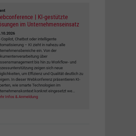
ent
ebconference | KI-gestützte
ösungen im Unternehmenseinsatz
.10.2026
 Copilot, Chatbot oder intelligente
tomatisierung – KI zieht in nahezu alle
ternehmensbereiche ein. Von der
kumentenverarbeitung über
ssensmanagement bis hin zu Workflow- und
ozessunterstützung zeigen sich neue
glichkeiten, um Effizienz und Qualität deutlich zu
eigern. In dieser Webkonferenz präsentieren KI-
perten, wie smarte Technologien im
ternehmenskontext konkret eingesetzt we...
hr Infos & Anmeldung