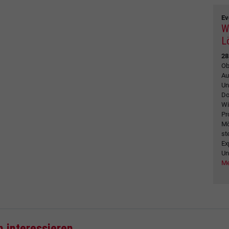
Ev
W
L
28
Ob
Au
Un
Do
Wi
Pr
Mö
st
Ex
Un
Me
h interessieren