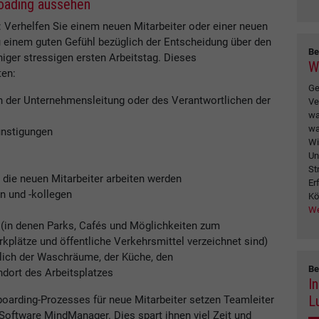
boading aussehen
r: Verhelfen Sie einem neuen Mitarbeiter oder einer neuen
 einem guten Gefühl bezüglich der Entscheidung über den
Be
niger stressigen ersten Arbeitstag. Dieses
W
ten:
Ge
 der Unternehmensleitung oder des Verantwortlichen der
Ve
wa
wa
ünstigungen
Wi
Un
St
 die neuen Mitarbeiter arbeiten werden
Er
 und -kollegen
Kö
We
(in denen Parks, Cafés und Möglichkeiten zum
rkplätze und öffentliche Verkehrsmittel verzeichnet sind)
ßlich der Waschräume, der Küche, den
Be
dort des Arbeitsplatzes
I
L
boarding-Prozesses für neue Mitarbeiter setzen Teamleiter
-Software MindManager. Dies spart ihnen viel Zeit und