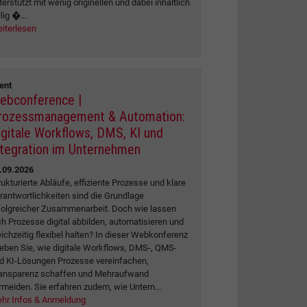
terstützt mit wenig originellen und dabei inhaltlich
lig �...
iterlesen
ent
ebconference |
rozessmanagement & Automation:
igitale Workflows, DMS, KI und
ntegration im Unternehmen
.09.2026
rukturierte Abläufe, effiziente Prozesse und klare
rantwortlichkeiten sind die Grundlage
folgreicher Zusammenarbeit. Doch wie lassen
ch Prozesse digital abbilden, automatisieren und
eichzeitig flexibel halten? In dieser Webkonferenz
leben Sie, wie digitale Workflows, DMS-, QMS-
d KI-Lösungen Prozesse vereinfachen,
ansparenz schaffen und Mehraufwand
rmeiden. Sie erfahren zudem, wie Untern...
hr Infos & Anmeldung