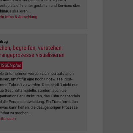
beitsplatz effizienter gestalten und Services über
 hinaus skalieren....
hr Infos & Anmeldung
itrag
ehen, begreifen, verstehen:
hangeprozesse visualisieren
ISSEN
plus
ele Unternehmen werden sich neu aufstellen
ssen, um fit für eine noch ungewisse Post-
rona-Zukunft zu werden. Dies betrifft nicht nur
ue Geschäftsmodelle, sondern auch die
ganisationalen Strukturen, das Führungshandeln
d die Personalentwicklung. Ein Transformation
nvas kann helfen, die dazugehörigen Prozesse
chtbar zu machen....
iterlesen