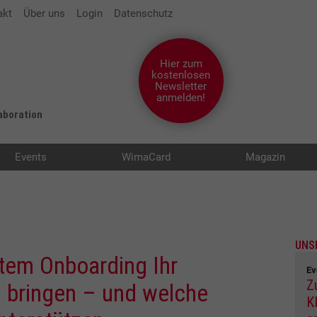
akt
Über uns
Login
Datenschutz
Hier zum
kostenlosen
Newsletter
anmelden!
laboration
Events
WimaCard
Magazin
UNS
rtem Onboarding Ihr
Ev
Z
 bringen – und welche
K