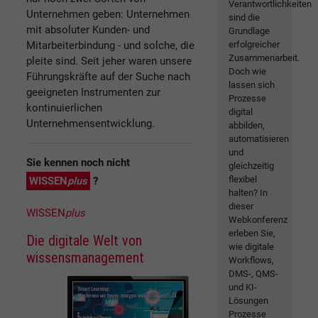
Verantwortlichkeiten
Unternehmen geben: Unternehmen
sind die
mit absoluter Kunden- und
Grundlage
Mitarbeiterbindung - und solche, die
erfolgreicher
Zusammenarbeit.
pleite sind. Seit jeher waren unsere
Doch wie
Führungskräfte auf der Suche nach
lassen sich
geeigneten Instrumenten zur
Prozesse
kontinuierlichen
digital
Unternehmensentwicklung.
abbilden,
automatisieren
und
Sie kennen noch nicht
gleichzeitig
flexibel
WISSEN
plus
?
halten? In
dieser
WISSEN
plus
Webkonferenz
erleben Sie,
Die digitale Welt von
wie digitale
wissensmanagement
Workflows,
DMS-, QMS-
und KI-
Lösungen
Prozesse