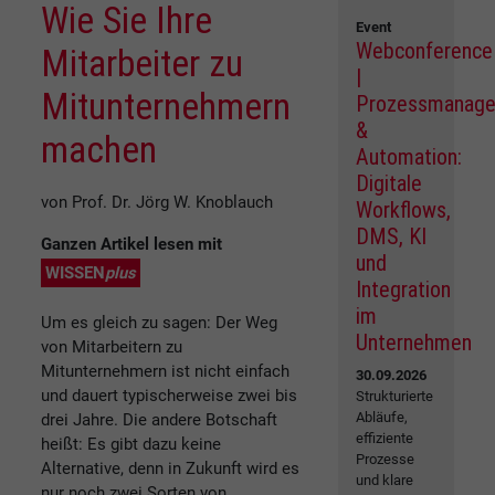
Wie Sie Ihre
Event
Webconference
Mitarbeiter zu
|
Mitunternehmern
Prozessmanag
&
machen
Automation:
Digitale
von Prof. Dr. Jörg W. Knoblauch
Workflows,
DMS, KI
Ganzen Artikel lesen mit
und
WISSEN
plus
Integration
im
Um es gleich zu sagen: Der Weg
Unternehmen
von Mitarbeitern zu
Mitunternehmern ist nicht einfach
30.09.2026
und dauert typischerweise zwei bis
Strukturierte
Abläufe,
drei Jahre. Die andere Botschaft
effiziente
heißt: Es gibt dazu keine
Prozesse
Alternative, denn in Zukunft wird es
und klare
nur noch zwei Sorten von