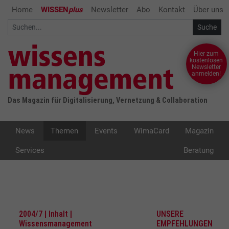
Home
WISSEN
plus
Newsletter
Abo
Kontakt
Über uns
Hier zum
kostenlosen
Newsletter
anmelden!
Das Magazin für Digitalisierung, Vernetzung & Collaboration
News
Themen
Events
WimaCard
Magazin
Services
Beratung
2004/7 | Inhalt |
UNSERE
Wissensmanagement
EMPFEHLUNGEN