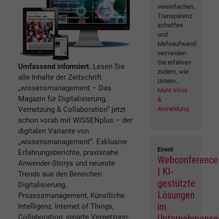
vereinfachen,
Transparenz
schaffen
und
Mehraufwand
vermeiden.
Sie erfahren
Umfassend informiert.
Lesen Sie
zudem, wie
alle Inhalte der Zeitschrift
Untern...
„wissensmanagement – Das
Mehr Infos
Magazin für Digitalisierung,
&
Vernetzung & Collaboration“ jetzt
Anmeldung
schon vorab mit WISSENplus – der
digitalen Variante von
„wissensmanagement“. Exklusive
Event
Erfahrungsberichte, praxisnahe
Webconference
Anwender-Storys und neueste
| KI-
Trends aus den Bereichen
gestützte
Digitalisierung,
Lösungen
Prozessmanagement, Künstliche
im
Intelligenz, Internet of Things,
Collaboration, smarte Vernetzung,
Unternehmense