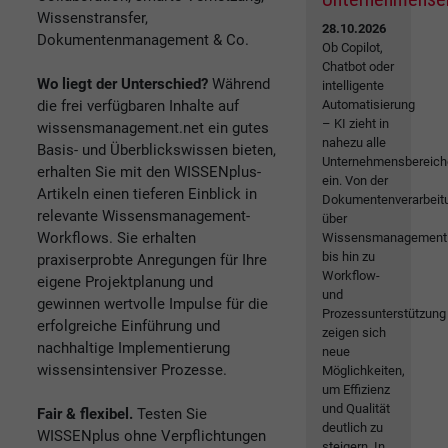
Wissenstransfer,
28.10.2026
Dokumentenmanagement & Co.
Ob Copilot,
Chatbot oder
Wo liegt der Unterschied?
Während
intelligente
die frei verfügbaren Inhalte auf
Automatisierung
– KI zieht in
wissensmanagement.net ein gutes
nahezu alle
Basis- und Überblickswissen bieten,
Unternehmensbereich
erhalten Sie mit den WISSENplus-
ein. Von der
Artikeln einen tieferen Einblick in
Dokumentenverarbeit
relevante Wissensmanagement-
über
Workflows. Sie erhalten
Wissensmanagement
bis hin zu
praxiserprobte Anregungen für Ihre
Workflow-
eigene Projektplanung und
und
gewinnen wertvolle Impulse für die
Prozessunterstützung
erfolgreiche Einführung und
zeigen sich
nachhaltige Implementierung
neue
wissensintensiver Prozesse.
Möglichkeiten,
um Effizienz
und Qualität
Fair & flexibel.
Testen Sie
deutlich zu
WISSENplus ohne Verpflichtungen
steigern. In