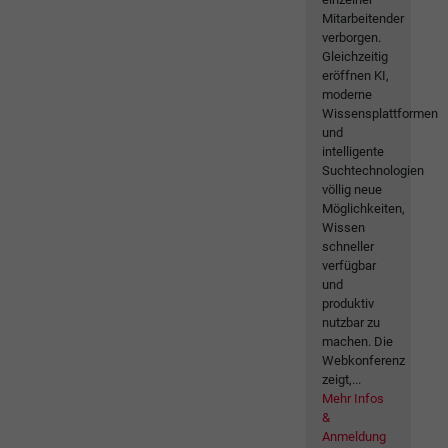
Mitarbeitender
verborgen.
Gleichzeitig
eröffnen KI,
moderne
Wissensplattformen
und
intelligente
Suchtechnologien
völlig neue
Möglichkeiten,
Wissen
schneller
verfügbar
und
produktiv
nutzbar zu
machen. Die
Webkonferenz
zeigt,...
Mehr Infos
&
Anmeldung