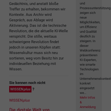
Gedächtnis, und anstatt bloße
und
Prozessunterstützung
Treffer zu erhalten, bekommen wir
zeigen sich
Kontexte. Aus Archiv wird
neue
Gespräch, aus Ablage wird
Möglichkeiten,
Aktivierung. Das ist die technische
um Effizienz
Revolution, die die aktuelle KI-Welle
und Qualität
verspricht. Die stille, weitaus
deutlich zu
steigern. In
schwierigere Revolution findet
dieser
jedoch in unseren Köpfen statt:
Webkonferenz
Wissenskultur muss sich neu
präsentieren
sortieren, weg vom Besitz hin zur
KI-Experten,
individeuellen Beziehung mit
wie smarte
Wissen.
Technologien
im
Unternehmenskontext
Sie kennen noch nicht
konkret
eingesetzt
WISSEN
plus
?
we...
Mehr Infos
WISSEN
plus
&
Anmeldung
Die digitale Welt von