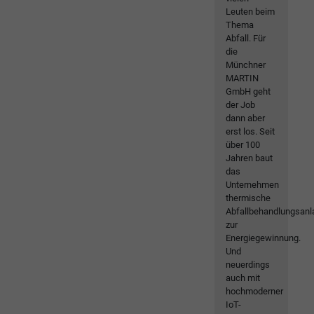
Leuten beim
Thema
Abfall. Für
die
Münchner
MARTIN
GmbH geht
der Job
dann aber
erst los. Seit
über 100
Jahren baut
das
Unternehmen
thermische
Abfallbehandlungsan
zur
Energiegewinnung.
Und
neuerdings
auch mit
hochmoderner
IoT-