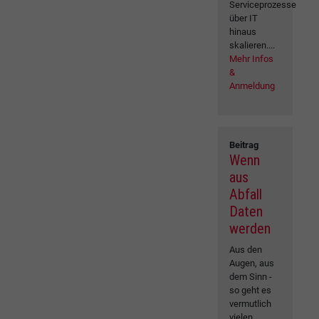
Serviceprozesse
über IT
hinaus
skalieren....
Mehr Infos
&
Anmeldung
Beitrag
Wenn
aus
Abfall
Daten
werden
Aus den
Augen, aus
dem Sinn -
so geht es
vermutlich
vielen