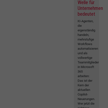
Welle für
Unternehmen
bedeutet
KI-Agenten,
die
eigenständig
handeln,
mehrstufige
Workflows
automatisieren
und als
vollwertige
Teammitglieder
in Microsoft
365
arbeiten:
Das ist der
Kern der
aktuellen
Copilot-
Neuerungen.
Wer jetzt die