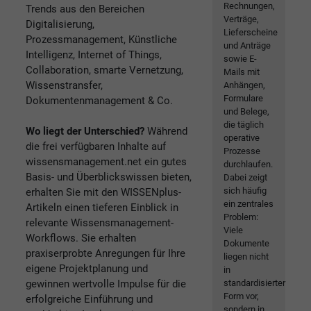
Rechnungen,
Trends aus den Bereichen
Verträge,
Digitalisierung,
Lieferscheine
Prozessmanagement, Künstliche
und Anträge
Intelligenz, Internet of Things,
sowie E-
Collaboration, smarte Vernetzung,
Mails mit
Wissenstransfer,
Anhängen,
Formulare
Dokumentenmanagement & Co.
und Belege,
die täglich
Wo liegt der Unterschied?
Während
operative
die frei verfügbaren Inhalte auf
Prozesse
wissensmanagement.net ein gutes
durchlaufen.
Basis- und Überblickswissen bieten,
Dabei zeigt
sich häufig
erhalten Sie mit den WISSENplus-
ein zentrales
Artikeln einen tieferen Einblick in
Problem:
relevante Wissensmanagement-
Viele
Workflows. Sie erhalten
Dokumente
praxiserprobte Anregungen für Ihre
liegen nicht
eigene Projektplanung und
in
gewinnen wertvolle Impulse für die
standardisierter
Form vor,
erfolgreiche Einführung und
sondern in