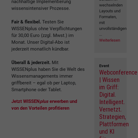
nachhaltige Implementierung
wechselnden
wissensintensiver Prozesse.
Layouts und
Formaten,
Fair & flexibel.
Testen Sie
mit
WISSENplus ohne Verpflichtungen
unvollständigen
...
für 30,00 Euro (zzgl. Mwst.) im
Weiterlesen
Monat. Unser Digital-Abo ist
jederzeit monatlich kündbar.
Überall & jederzeit.
Mit
Event
WISSENplus haben Sie die Welt des
Webconference
Wissensmanagements immer
| Wissen
griffbereit – egal ob per Laptop,
im Griff:
Smartphone oder Tablet.
Digital.
Intelligent.
Jetzt WISSEN
plus
erwerben und
von den Vorteilen profitieren
Vernetzt.
Strategien,
Plattformen
und KI