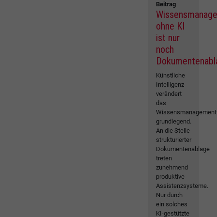
Beitrag
Wissensmanag
ohne KI
ist nur
noch
Dokumentenabl
Künstliche
Intelligenz
verändert
das
Wissensmanagement
grundlegend.
An die Stelle
strukturierter
Dokumentenablage
treten
zunehmend
produktive
Assistenzsysteme.
Nur durch
ein solches
KI-gestützte