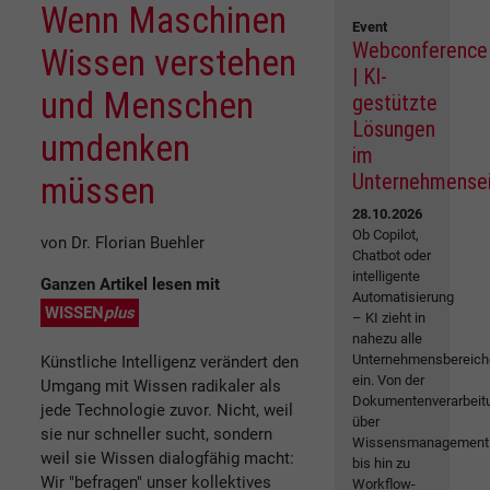
Wenn Maschinen
Event
Webconference
Wissen verstehen
| KI-
und Menschen
gestützte
Lösungen
umdenken
im
Unternehmense
müssen
28.10.2026
Ob Copilot,
von Dr. Florian Buehler
Chatbot oder
intelligente
Ganzen Artikel lesen mit
Automatisierung
WISSEN
plus
– KI zieht in
nahezu alle
Unternehmensbereich
Künstliche Intelligenz verändert den
ein. Von der
Umgang mit Wissen radikaler als
Dokumentenverarbeit
jede Technologie zuvor. Nicht, weil
über
sie nur schneller sucht, sondern
Wissensmanagement
weil sie Wissen dialogfähig macht:
bis hin zu
Wir "befragen" unser kollektives
Workflow-