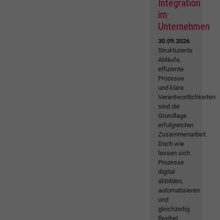
Integration
im
Unternehmen
30.09.2026
Strukturierte
Abläufe,
effiziente
Prozesse
und klare
Verantwortlichkeiten
sind die
Grundlage
erfolgreicher
Zusammenarbeit.
Doch wie
lassen sich
Prozesse
digital
abbilden,
automatisieren
und
gleichzeitig
flexibel