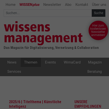
Home
WISSEN
plus
Newsletter
Abo
Kontakt
Über uns
Hier zum
kostenlosen
Newsletter
anmelden!
Das Magazin für Digitalisierung, Vernetzung & Collaboration
News
Themen
Events
WimaCard
Magazin
Services
Beratung
2025/6 | Titelthema | Künstliche
UNSERE
Intelligenz
EMPFEHLUNGEN