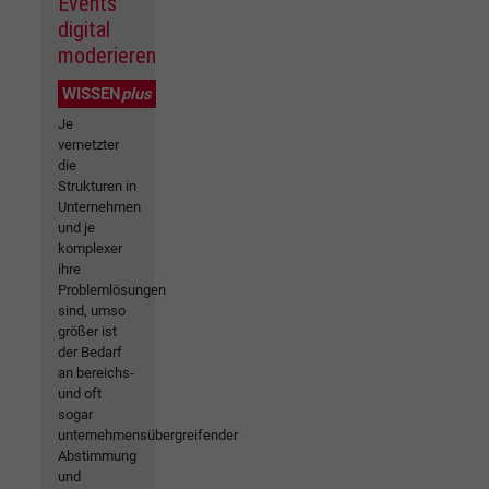
Events
digital
moderieren
WISSEN
plus
Je
vernetzter
die
Strukturen in
Unternehmen
und je
komplexer
ihre
Problemlösungen
sind, umso
größer ist
der Bedarf
an bereichs-
und oft
sogar
unternehmensübergreifender
Abstimmung
und