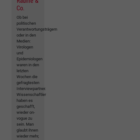
Räume &
Co.
Ob bei
politischen
Verantwortungsträgern
oder in den
Medien:
Virologen
und
Epidemiologen
waren in den
letzten
Wochen die
gefragtesten
Interviewpartner.
Wissenschaftler
haben es
geschafft,
wieder on-
vogue zu
sein. Man
glaubt ihnen
wieder mehr,