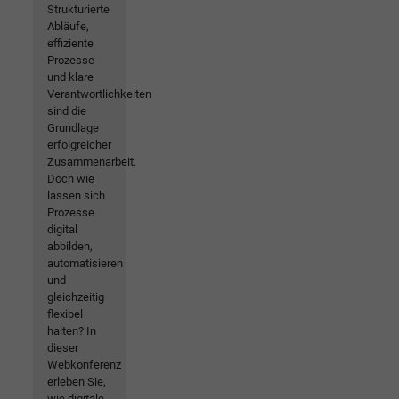
Strukturierte
Abläufe,
effiziente
Prozesse
und klare
Verantwortlichkeiten
sind die
Grundlage
erfolgreicher
Zusammenarbeit.
Doch wie
lassen sich
Prozesse
digital
abbilden,
automatisieren
und
gleichzeitig
flexibel
halten? In
dieser
Webkonferenz
erleben Sie,
wie digitale