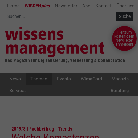
Home
WISSEN
plus
Newsletter
Abo
Kontakt
Über uns
Hier zum
kostenlosen
Newsletter
anmelden!
Das Magazin für Digitalisierung, Vernetzung & Collaboration
News
Themen
Events
WimaCard
Magazin
Services
Beratung
2019/8 | Fachbeitrag | Trends
Welche Kompetenzen