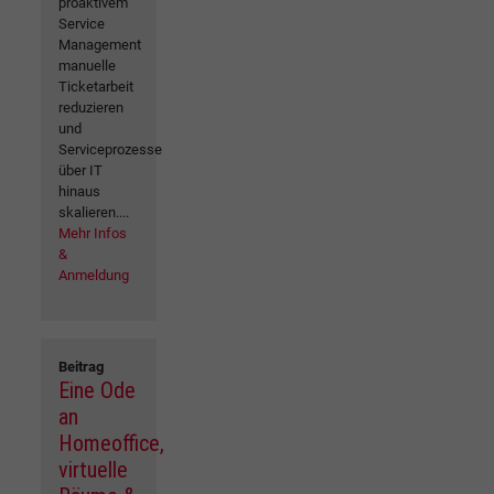
proaktivem
Service
Management
manuelle
Ticketarbeit
reduzieren
und
Serviceprozesse
über IT
hinaus
skalieren....
Mehr Infos
&
Anmeldung
Beitrag
Eine Ode
an
Homeoffice,
virtuelle