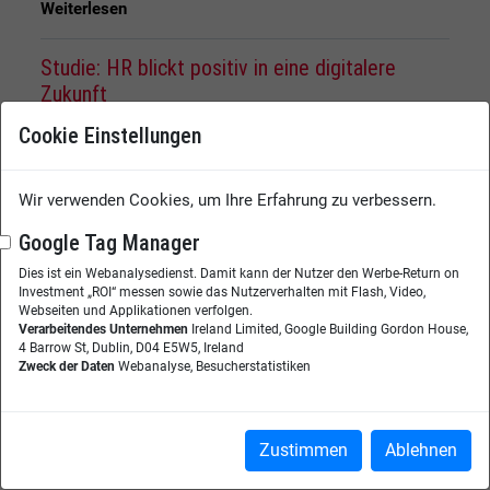
Weiterlesen
Studie: HR blickt positiv in eine digitalere
Zukunft
Wie sieht eigentlich das "Neue Normal" in den
Cookie Einstellungen
Personalabteilungen aus? Gibt es bleibende
Veränderungen oder geht es nach dem
Wir verwenden Cookies, um Ihre Erfahrung zu verbessern.
Krisenmanagement wieder zurück zu "business as
usual"? Im Rahmen einer meta | five Studie wurden
Google Tag Manager
daher im Mai 2020 rund 50 Unternehmensvertreter,
vorwiegend führende Mitarbeitende aus Personal-
Dies ist ein Webanalysedienst. Damit kann der Nutzer den Werbe-Return on
Investment „ROI“ messen sowie das Nutzerverhalten mit Flash, Video,
Abteilungen verschiedener Branchen dazu befragt,
Webseiten und Applikationen verfolgen.
inwieweit sich ihr beruflicher Alltag du...
Verarbeitendes Unternehmen
Ireland Limited, Google Building Gordon House,
Weiterlesen
4 Barrow St, Dublin, D04 E5W5, Ireland
Zweck der Daten
Webanalyse, Besucherstatistiken
ERP & DMS: Die Cloud macht den Unterschied
WISSEN
plus
Zustimmen
Ablehnen
Unternehmen setzen immer stärker auf die Flexibilität,