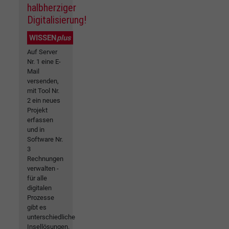
halbherziger
Digitalisierung!
WISSEN
plus
Auf Server
Nr. 1 eine E-
Mail
versenden,
mit Tool Nr.
2 ein neues
Projekt
erfassen
und in
Software Nr.
3
Rechnungen
verwalten -
für alle
digitalen
Prozesse
gibt es
unterschiedliche
Insellösungen.