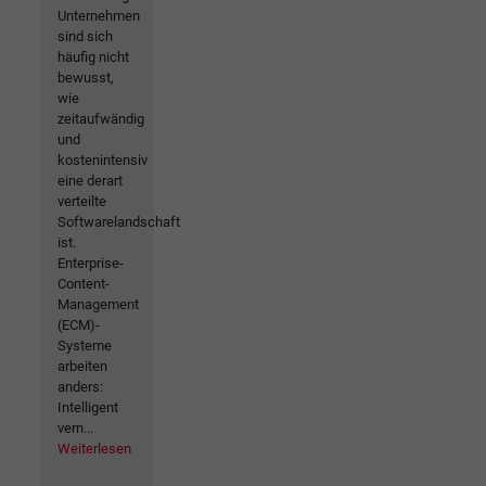
Unternehmen
sind sich
häufig nicht
bewusst,
wie
zeitaufwändig
und
kostenintensiv
eine derart
verteilte
Softwarelandschaft
ist.
Enterprise-
Content-
Management
(ECM)-
Systeme
arbeiten
anders:
Intelligent
vern...
Weiterlesen