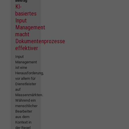
Beitrag
KI-
basiertes
Input
Management
macht
Dokumentenprozesse
effektiver
Input
Management
ist eine
Herausforderung,
vor allem für
Dienstleister
auf
Massenmärkten.
Während ein
menschlicher
Bearbeiter
aus dem
Kontext in
der Regel