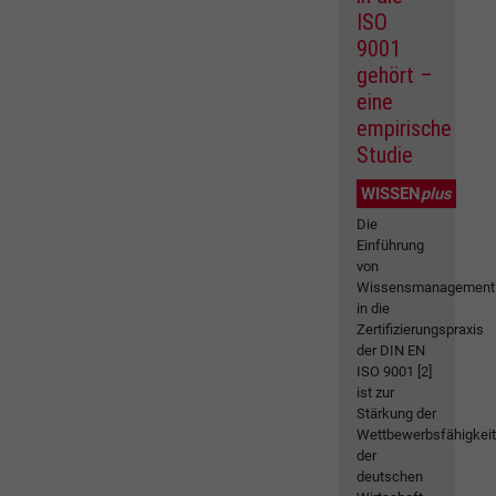
ISO
9001
gehört –
eine
empirische
Studie
WISSEN
plus
Die
Einführung
von
Wissensmanagement
in die
Zertifizierungspraxis
der DIN EN
ISO 9001 [2]
ist zur
Stärkung der
Wettbewerbsfähigkei
der
deutschen