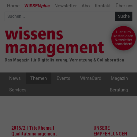
Home
WISSEN
plus
Newsletter
Abo
Kontakt
Über uns
Hier zum
kostenlosen
Newsletter
anmelden!
Das Magazin für Digitalisierung, Vernetzung & Collaboration
News
Themen
Events
WimaCard
Magazin
Services
Beratung
2015/2 | Titelthema |
UNSERE
Qualitätsmanagement
EMPFEHLUNGEN