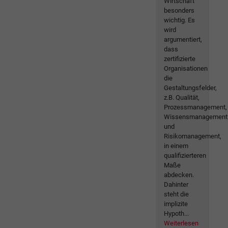
Wirtschaft
besonders
wichtig. Es
wird
argumentiert,
dass
zertifizierte
Organisationen
die
Gestaltungsfelder,
z.B. Qualität,
Prozessmanagement,
Wissensmanagement
und
Risikomanagement,
in einem
qualifizierteren
Maße
abdecken.
Dahinter
steht die
implizite
Hypoth...
Weiterlesen