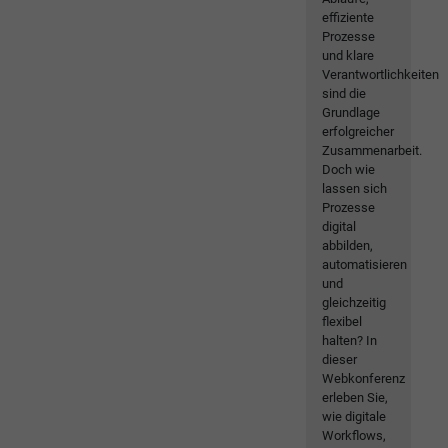
effiziente
Prozesse
und klare
Verantwortlichkeiten
sind die
Grundlage
erfolgreicher
Zusammenarbeit.
Doch wie
lassen sich
Prozesse
digital
abbilden,
automatisieren
und
gleichzeitig
flexibel
halten? In
dieser
Webkonferenz
erleben Sie,
wie digitale
Workflows,