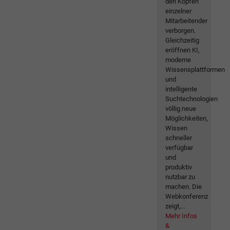
den Köpfen
einzelner
Mitarbeitender
verborgen.
Gleichzeitig
eröffnen KI,
moderne
Wissensplattformen
und
intelligente
Suchtechnologien
völlig neue
Möglichkeiten,
Wissen
schneller
verfügbar
und
produktiv
nutzbar zu
machen. Die
Webkonferenz
zeigt,...
Mehr Infos
&