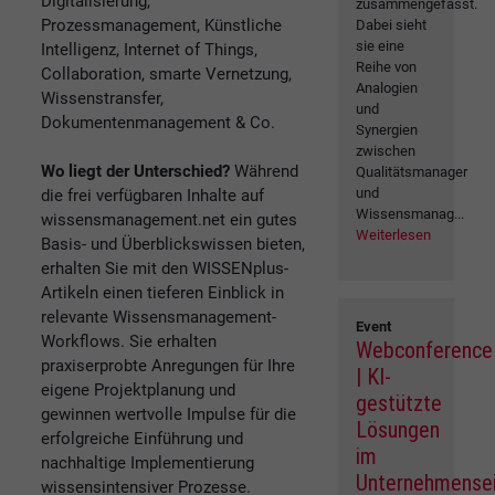
Digitalisierung,
zusammengefasst.
Prozessmanagement, Künstliche
Dabei sieht
sie eine
Intelligenz, Internet of Things,
Reihe von
Collaboration, smarte Vernetzung,
Analogien
Wissenstransfer,
und
Dokumentenmanagement & Co.
Synergien
zwischen
Wo liegt der Unterschied?
Während
Qualitätsmanager
und
die frei verfügbaren Inhalte auf
Wissensmanag...
wissensmanagement.net ein gutes
Weiterlesen
Basis- und Überblickswissen bieten,
erhalten Sie mit den WISSENplus-
Artikeln einen tieferen Einblick in
relevante Wissensmanagement-
Event
Workflows. Sie erhalten
Webconference
praxiserprobte Anregungen für Ihre
| KI-
eigene Projektplanung und
gestützte
gewinnen wertvolle Impulse für die
Lösungen
erfolgreiche Einführung und
im
nachhaltige Implementierung
Unternehmense
wissensintensiver Prozesse.