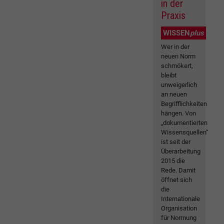
in der
Praxis
WISSEN
plus
Wer in der
neuen Norm
schmökert,
bleibt
unweigerlich
an neuen
Begrifflichkeiten
hängen. Von
„dokumentierten
Wissensquellen“
ist seit der
Überarbeitung
2015 die
Rede. Damit
öffnet sich
die
Internationale
Organisation
für Normung