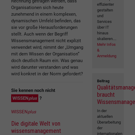
Rechnung getragen werden, dass
effizienter
Organisationen sich heute
gestalten
zunehmend in einem komplexen,
und
dynamischen Umfeld befinden, das
Services
sie vor große Herausforderungen
über IT
hinaus
stellt. Auch wenn der Begriff
skalieren....
Wissensmanagement nicht explizit
Mehr Infos
verwendet wird, nimmt der „Umgang
&
mit dem Wissen der Organisation“
Anmeldung
doch deutlich Raum ein. Was genau
wird darunter verstanden und was
wird konkret in der Norm gefordert?
Beitrag
Qualitätsmana
Sie kennen noch nicht
braucht
WISSEN
plus
?
Wissensmanag
In der
WISSEN
plus
aktuellen
Die digitale Welt von
Überarbeitung
der
wissensmanagement
internationalen