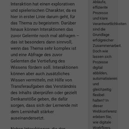
Abläufe,
Interaktion hat einen explorativen
effiziente
und spielerischen Charakter, da es
Prozesse
hier in erster Linie darum geht, für
und klare
das Thema zu begeistern. Darüber
Verantwortlichkeiten
hinaus können Interaktionen das
sind die
Grundlage
zuvor Gelernte noch mal abfragen –
erfolgreicher
das ist besonders dann sinnvoll,
Zusammenarbeit.
wenn das Thema sehr komplex ist
Doch wie
und eine Abfrage des zuvor
lassen sich
Gelernten die Vertiefung des
Prozesse
Wissens fördern soll. Interaktionen
digital
abbilden,
können aber auch zusätzliches
automatisieren
Wissen vermitteln, mit Hilfe von
und
Transferaufgaben das Verständnis
gleichzeitig
des Inhalts überprüfen oder gezielt
flexibel
Denkanstöße geben, die dafür
halten? In
sorgen, dass sich der Lernende mit
dieser
Webkonferenz
dem Lerninhalt stärker
erleben Sie,
auseinandersetzt.
wie digitale
Workflows,