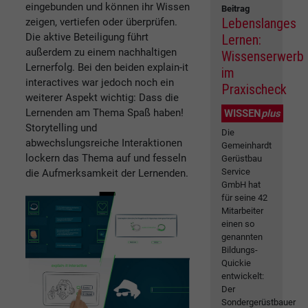
eingebunden und können ihr Wissen
Beitrag
Lebenslanges
zeigen, vertiefen oder überprüfen.
Die aktive Beteiligung führt
Lernen:
außerdem zu einem nachhaltigen
Wissenserwerb
Lernerfolg. Bei den beiden explain-it
im
interactives war jedoch noch ein
Praxischeck
weiterer Aspekt wichtig: Dass die
Lernenden am Thema Spaß haben!
WISSEN
plus
Storytelling und
Die
abwechslungsreiche Interaktionen
Gemeinhardt
lockern das Thema auf und fesseln
Gerüstbau
Service
die Aufmerksamkeit der Lernenden.
GmbH hat
für seine 42
Mitarbeiter
einen so
genannten
Bildungs-
Quickie
entwickelt:
Der
Sondergerüstbauer