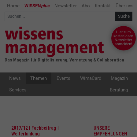
Home
WISSEN
plus
Newsletter
Abo
Kontakt
Über uns
Hier zum
kostenlosen
Newsletter
anmelden!
Das Magazin für Digitalisierung, Vernetzung & Collaboration
News
Themen
Events
WimaCard
Magazin
Services
Beratung
2017/12 | Fachbeitrag |
UNSERE
Weiterbildung
EMPFEHLUNGEN