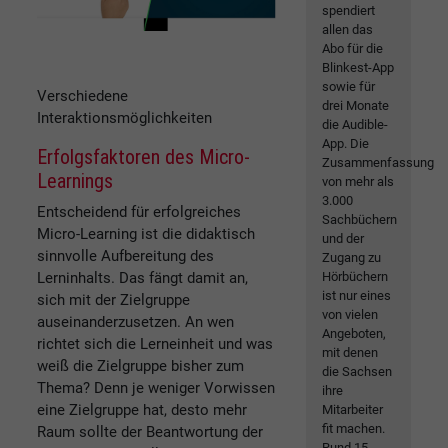
spendiert
allen das
Abo für die
Blinkest-App
sowie für
Verschiedene
drei Monate
Interaktionsmöglichkeiten
die Audible-
App. Die
Erfolgsfaktoren des Micro-
Zusammenfassung
Learnings
von mehr als
3.000
Entscheidend für erfolgreiches
Sachbüchern
Micro-Learning ist die didaktisch
und der
sinnvolle Aufbereitung des
Zugang zu
Hörbüchern
Lerninhalts. Das fängt damit an,
ist nur eines
sich mit der Zielgruppe
von vielen
auseinanderzusetzen. An wen
Angeboten,
richtet sich die Lerneinheit und was
mit denen
weiß die Zielgruppe bisher zum
die Sachsen
Thema? Denn je weniger Vorwissen
ihre
eine Zielgruppe hat, desto mehr
Mitarbeiter
fit machen.
Raum sollte der Beantwortung der
Rund 15...