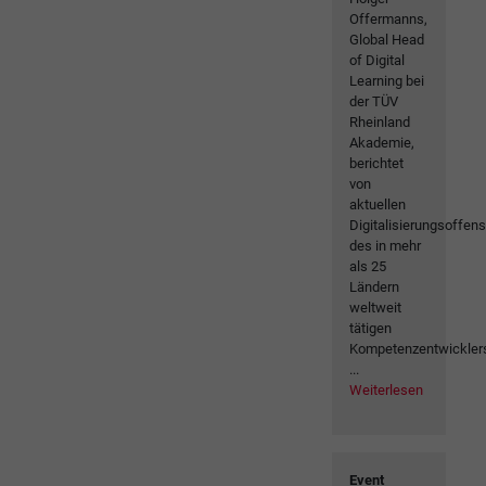
Offermanns,
Global Head
of Digital
Learning bei
der TÜV
Rheinland
Akademie,
berichtet
von
aktuellen
Digitalisierungsoffen
des in mehr
als 25
Ländern
weltweit
tätigen
Kompetenzentwickler
...
Weiterlesen
Event