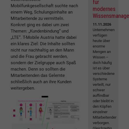
für
Mobilfunkgesellschaft suchte nach
modernes
einem Weg, Schulungsinhalte an
Wissensmanag
Mitarbeitende zu vermitteln.
11.11.2026
Konkret ging es dabei um zwei
Unternehmen
Themen: „Kundenbindung“ und
verfügen
„LTE“. T-Mobile Austria hatte dabei
heute über
ein klares Ziel: Die Inhalte sollten
enorme
nicht nur nachhaltig an den Mann
Mengen an
und die Frau gebracht werden,
Wissen –
sondern der Zielgruppe auch Spaß
doch häufig
ist es über
machen. Denn so sollten die
verschiedene
Mitarbeitenden das Gelernte
Systeme
schließlich auch an ihre Kunden
verteilt, nur
weitergeben.
schwer
auffindbar
oder bleibt in
den Köpfen
einzelner
Mitarbeitender
verborgen.
Gleichzeitig