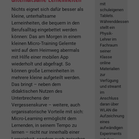
mit
Nichts eignet sich dafür besser als
schuleigenen
Tablets.
kleine, unterhaltsame
Währenddessen
Lerneinheiten, die bequem in den
stellt ein
Berufsalltag eingebettet werden
Physik-
können: Das am Morgen in einem
Lehrer im
kleinen Micro-Training Gelernte
Fachraum
wird auf dem Heimweg abermals
seiner
mit Hilfe einer mobilen App
Klasse
online
wiederholt und abgefragt. So
Materialien
können große Lerneinheiten in
zur
mehrere kleine aufgeteilt werden.
Verfügung
Das bringt – neben dem
und streamt
didaktischen Nutzen des
im
Unterbrechens der
Anschluss
daran über
Vergessenskurve – weitere, auch
WLAN die
organisatorische Vorteile mit sich:
Aufzeichnung
Micro-Learning ermöglicht dem
eines
Lernenden, in seinem Tempo zu
aufwändigen
lernen – nicht nur innerhalb einer
Experiments