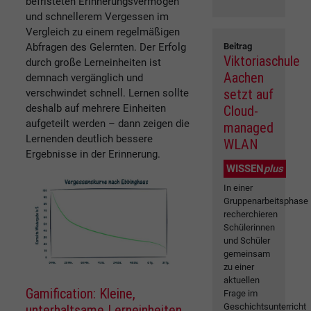
befristeten Erinnerungsvermögen
und schnellerem Vergessen im
Vergleich zu einem regelmäßigen
Abfragen des Gelernten. Der Erfolg
Beitrag
Viktoriaschule
durch große Lerneinheiten ist
Aachen
demnach vergänglich und
setzt auf
verschwindet schnell. Lernen sollte
deshalb auf mehrere Einheiten
Cloud-
aufgeteilt werden – dann zeigen die
managed
Lernenden deutlich bessere
WLAN
Ergebnisse in der Erinnerung.
WISSEN
plus
In einer
Gruppenarbeitsphase
recherchieren
Schülerinnen
und Schüler
gemeinsam
zu einer
aktuellen
Gamification: Kleine,
Frage im
Geschichtsunterricht
unterhaltsame Lerneinheiten