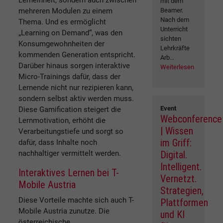
Lerneinheit, sondern auch zwischen
mit dem
Beamer.
mehreren Modulen zu einem
Nach dem
Thema. Und es ermöglicht
Unterricht
„Learning on Demand“, was den
sichten
Konsumgewohnheiten der
Lehrkräfte
kommenden Generation entspricht.
Arb...
Darüber hinaus sorgen interaktive
Weiterlesen
Micro-Trainings dafür, dass der
Lernende nicht nur rezipieren kann,
sondern selbst aktiv werden muss.
Event
Diese Gamification steigert die
Webconference
Lernmotivation, erhöht die
| Wissen
Verarbeitungstiefe und sorgt so
im Griff:
dafür, dass Inhalte noch
Digital.
nachhaltiger vermittelt werden.
Intelligent.
Interaktives Lernen bei T-
Vernetzt.
Mobile Austria
Strategien,
Diese Vorteile machte sich auch T-
Plattformen
Mobile Austria zunutze. Die
und KI
österreichische