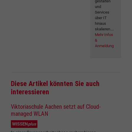
gestalten
und
Services
über IT
hinaus
skalieren....
Mehr Infos
&
Anmeldung
Diese Artikel könnten Sie auch
interessieren
Viktoriaschule Aachen setzt auf Cloud-
managed WLAN
WISSEN
plus