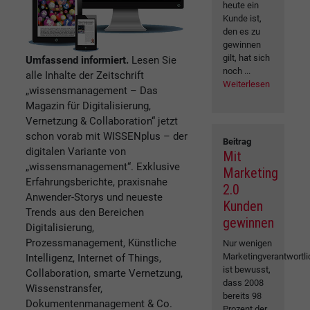
heute ein
Kunde ist,
den es zu
gewinnen
gilt, hat sich
Umfassend informiert.
Lesen Sie
noch ...
alle Inhalte der Zeitschrift
Weiterlesen
„wissensmanagement – Das
Magazin für Digitalisierung,
Vernetzung & Collaboration“ jetzt
schon vorab mit WISSENplus – der
Beitrag
digitalen Variante von
Mit
„wissensmanagement“. Exklusive
Marketing
Erfahrungsberichte, praxisnahe
2.0
Anwender-Storys und neueste
Kunden
Trends aus den Bereichen
gewinnen
Digitalisierung,
Prozessmanagement, Künstliche
Nur wenigen
Marketingverantwortl
Intelligenz, Internet of Things,
ist bewusst,
Collaboration, smarte Vernetzung,
dass 2008
Wissenstransfer,
bereits 98
Dokumentenmanagement & Co.
Prozent der