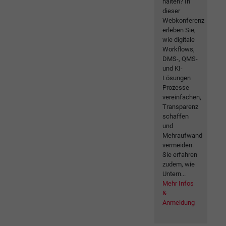
halten? In
dieser
Webkonferenz
erleben Sie,
wie digitale
Workflows,
DMS-, QMS-
und KI-
Lösungen
Prozesse
vereinfachen,
Transparenz
schaffen
und
Mehraufwand
vermeiden.
Sie erfahren
zudem, wie
Untern...
Mehr Infos
&
Anmeldung