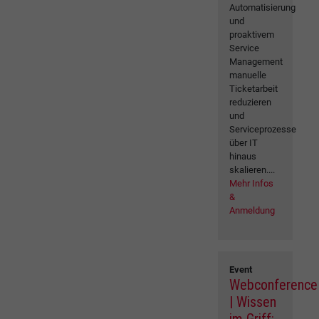
Automatisierung
und
proaktivem
Service
Management
manuelle
Ticketarbeit
reduzieren
und
Serviceprozesse
über IT
hinaus
skalieren....
Mehr Infos
&
Anmeldung
Event
Webconference
| Wissen