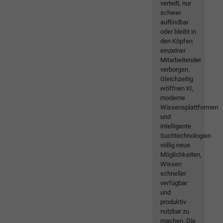
verteilt, nur
schwer
auffindbar
oder bleibt in
den Köpfen
einzelner
Mitarbeitender
verborgen.
Gleichzeitig
eröffnen KI,
moderne
Wissensplattformen
und
intelligente
Suchtechnologien
völlig neue
Möglichkeiten,
Wissen
schneller
verfügbar
und
produktiv
nutzbar zu
machen. Die