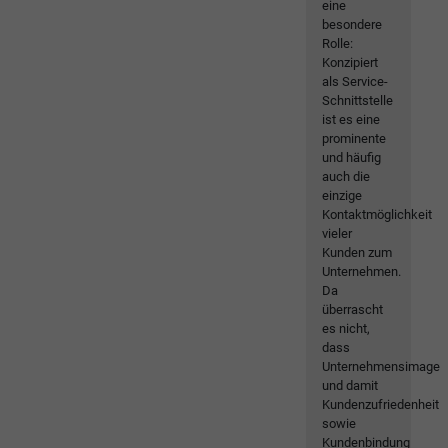
eine
besondere
Rolle:
Konzipiert
als Service-
Schnittstelle
ist es eine
prominente
und häufig
auch die
einzige
Kontaktmöglichkeit
vieler
Kunden zum
Unternehmen.
Da
überrascht
es nicht,
dass
Unternehmensimage
und damit
Kundenzufriedenheit
sowie
Kundenbindung