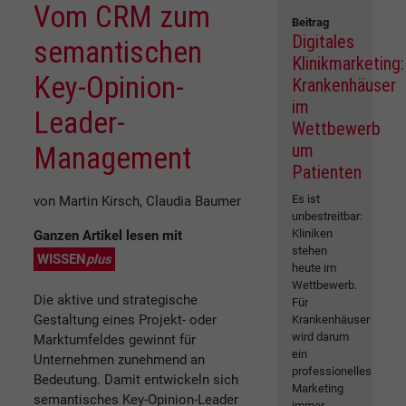
Vom CRM zum
Beitrag
Digitales
semantischen
Klinikmarketing:
Key-Opinion-
Krankenhäuser
im
Leader-
Wettbewerb
um
Management
Patienten
Es ist
von Martin Kirsch, Claudia Baumer
unbestreitbar:
Kliniken
Ganzen Artikel lesen mit
stehen
WISSEN
plus
heute im
Wettbewerb.
Die aktive und strategische
Für
Gestaltung eines Projekt- oder
Krankenhäuser
wird darum
Marktumfeldes gewinnt für
ein
Unternehmen zunehmend an
professionelles
Bedeutung. Damit entwickeln sich
Marketing
semantisches Key-Opinion-Leader
immer