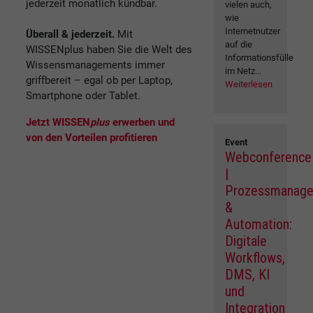
jederzeit monatlich kündbar.
vielen auch,
wie
Internetnutzer
Überall & jederzeit.
Mit
auf die
WISSENplus haben Sie die Welt des
Informationsfülle
Wissensmanagements immer
im Netz...
griffbereit – egal ob per Laptop,
Weiterlesen
Smartphone oder Tablet.
Jetzt WISSEN
plus
erwerben und
von den Vorteilen profitieren
Event
Webconference
|
Prozessmanag
&
Automation:
Digitale
Workflows,
DMS, KI
und
Integration