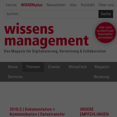
Home
WISSEN
plus
Newsletter
Abo
Kontakt
Über uns
Hier zum
kostenlosen
Newsletter
anmelden!
Das Magazin für Digitalisierung, Vernetzung & Collaboration
News
Themen
Events
WimaCard
Magazin
Services
Beratung
2010/2 | Dokumentation +
UNSERE
Kommunikation | Datentransfer
EMPFEHLUNGEN