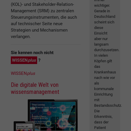
(KOL)- und Stakeholder-Relation-
wichtiger.
Management (SRM) zu zentralen
Gerade in
Deutschland
Steuerungsinstrumenten, die auch
scheint sich
auf technischer Seite neue
diese
Strategien und Mechanismen
Einsicht
verlangen.
aber nur
langsam
durchzusetzen.
Sie kennen noch nicht
In vielen
WISSEN
plus
?
Köpfen gilt
das
Krankenhaus
WISSEN
plus
nach wie vor
als
Die digitale Welt von
kommunale
wissensmanagement
Einrichtung
mit
Bestandsschutz.
Die
Erkenntnis,
dass der
Patient