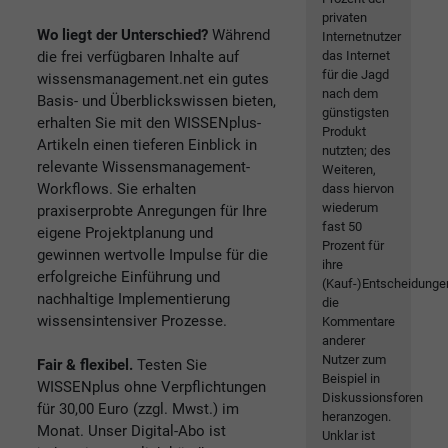
privaten
Wo liegt der Unterschied?
Während
Internetnutzer
die frei verfügbaren Inhalte auf
das Internet
für die Jagd
wissensmanagement.net ein gutes
nach dem
Basis- und Überblickswissen bieten,
günstigsten
erhalten Sie mit den WISSENplus-
Produkt
Artikeln einen tieferen Einblick in
nutzten; des
relevante Wissensmanagement-
Weiteren,
Workflows. Sie erhalten
dass hiervon
wiederum
praxiserprobte Anregungen für Ihre
fast 50
eigene Projektplanung und
Prozent für
gewinnen wertvolle Impulse für die
ihre
erfolgreiche Einführung und
(Kauf-)Entscheidunge
nachhaltige Implementierung
die
wissensintensiver Prozesse.
Kommentare
anderer
Nutzer zum
Fair & flexibel.
Testen Sie
Beispiel in
WISSENplus ohne Verpflichtungen
Diskussionsforen
für 30,00 Euro (zzgl. Mwst.) im
heranzogen.
Monat. Unser Digital-Abo ist
Unklar ist