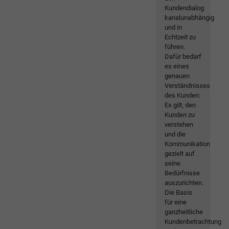
Kundendialog
kanalunabhängig
und in
Echtzeit zu
führen.
Dafür bedarf
es eines
genauen
Verständnisses
des Kunden:
Es gilt, den
Kunden zu
verstehen
und die
Kommunikation
gezielt auf
seine
Bedürfnisse
auszurichten.
Die Basis
für eine
ganzheitliche
Kundenbetrachtung