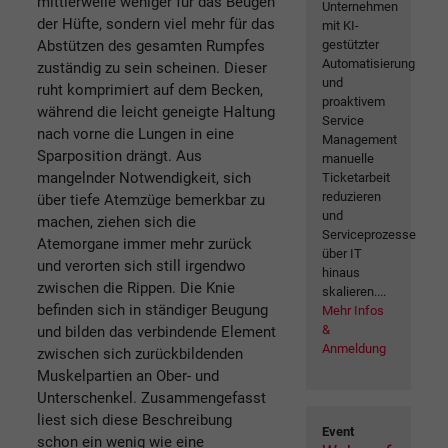
mittlerweile weniger für das Beugen
Unternehmen
der Hüfte, sondern viel mehr für das
mit KI-
gestützter
Abstützen des gesamten Rumpfes
Automatisierung
zuständig zu sein scheinen. Dieser
und
ruht komprimiert auf dem Becken,
proaktivem
während die leicht geneigte Haltung
Service
nach vorne die Lungen in eine
Management
Sparposition drängt. Aus
manuelle
mangelnder Notwendigkeit, sich
Ticketarbeit
reduzieren
über tiefe Atemzüge bemerkbar zu
und
machen, ziehen sich die
Serviceprozesse
Atemorgane immer mehr zurück
über IT
und verorten sich still irgendwo
hinaus
zwischen die Rippen. Die Knie
skalieren....
befinden sich in ständiger Beugung
Mehr Infos
&
und bilden das verbindende Element
Anmeldung
zwischen sich zurückbildenden
Muskelpartien an Ober- und
Unterschenkel. Zusammengefasst
liest sich diese Beschreibung
Event
schon ein wenig wie eine