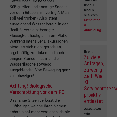
Services
Kaffee oder Tee nebenbei
über IT
Süßigkeiten und sonstige Snacks
hinaus
vor dem Bildschirm "vertilgt". Man
skalieren....
soll viel trinken? Also steht
Mehr Infos
ausreichend Wasser bereit. In der
&
Realität verbleibt besagte
Anmeldung
Flüssigkeit häufig an ihrem Platz.
Während intensiver Diskussionen
bietet es sich nicht gerade an,
Event
regelmäßig zu trinken und nach
Zu viele
einigen Stunden hat man die
Anfragen,
Wasserflasche sowieso
zu wenig
ausgeblendet. Von Bewegung ganz
Zeit: Wie
zu schweigen!
KI
Achtung! Biologische
Serviceprozess
Verschrottung vor dem PC
proaktiv
entlastet
Das lange Sitzen verkürzt die
Hüftbeuger, welche ihren Namen
23.09.2026
schon nicht mehr verdienen, da sie
Wie