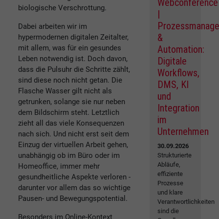
Webconference
biologische Verschrottung.
|
Prozessmanag
Dabei arbeiten wir im
&
hypermodernen digitalen Zeitalter,
Automation:
mit allem, was für ein gesundes
Leben notwendig ist. Doch davon,
Digitale
dass die Pulsuhr die Schritte zählt,
Workflows,
sind diese noch nicht getan. Die
DMS, KI
Flasche Wasser gilt nicht als
und
getrunken, solange sie nur neben
Integration
dem Bildschirm steht. Letztlich
im
zieht all das viele Konsequenzen
Unternehmen
nach sich. Und nicht erst seit dem
Einzug der virtuellen Arbeit gehen,
30.09.2026
unabhängig ob im Büro oder im
Strukturierte
Abläufe,
Homeoffice, immer mehr
effiziente
gesundheitliche Aspekte verloren -
Prozesse
darunter vor allem das so wichtige
und klare
Pausen- und Bewegungspotential.
Verantwortlichkeiten
sind die
Besonders im Online-Kontext