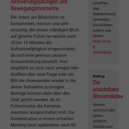
Aktivierungsübungen und
schaffen
Bewegungsmomente
und
Mehraufwand
Die Arbeit am Bildschirm ist
vermeiden.
komprimiert, intensiv und sehr
Sie erfahren
einseitig. Bei einem ständigen Blick
zudem, wie
Untern...
auf geteilte Folien ist bereits nach
Mehr Infos
10 bis 15 Minuten die
&
Aufnahmefähigkeit eingeschränkt,
Anmeldung
da sich eine gewisse passive
Konsumhaltung einstellt. Hier
empfiehlt es sich, nach einigen Info-
Grafiken über eine Frage oder ein
Beitrag
Bild die Anwesenden wieder in die
Die
aktive Teilnahme zu bringen.
unsichtbare
Beiträge können dann über den
Wissenslücke
Chat geteilt werden, da im
Wissen
Folienmodus die Kameras
verschwindet
meistens ausgeschaltet sind. Die
selten
Konzentration in einem virtuellen
plötzlich.
Meeting lässt spätestens nach 50
Stattdessen