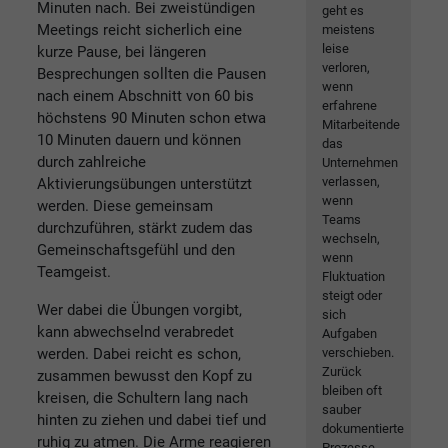
Minuten nach. Bei zweistündigen
geht es
Meetings reicht sicherlich eine
meistens
leise
kurze Pause, bei längeren
verloren,
Besprechungen sollten die Pausen
wenn
nach einem Abschnitt von 60 bis
erfahrene
höchstens 90 Minuten schon etwa
Mitarbeitende
10 Minuten dauern und können
das
durch zahlreiche
Unternehmen
verlassen,
Aktivierungsübungen unterstützt
wenn
werden. Diese gemeinsam
Teams
durchzuführen, stärkt zudem das
wechseln,
Gemeinschaftsgefühl und den
wenn
Teamgeist.
Fluktuation
steigt oder
Wer dabei die Übungen vorgibt,
sich
kann abwechselnd verabredet
Aufgaben
verschieben.
werden. Dabei reicht es schon,
Zurück
zusammen bewusst den Kopf zu
bleiben oft
kreisen, die Schultern lang nach
sauber
hinten zu ziehen und dabei tief und
dokumentierte
ruhig zu atmen. Die Arme reagieren
Prozesse -