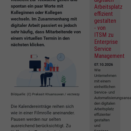
Arbeitsplatz
spontan ein paar Worte mit
Kolleginnen oder Kollegen
effizient
wechseln. Im Zusammenhang mit
gestalten
digitaler Arbeit passiert es jedoch
- von
sehr häufig, dass Mitarbeitende von
ITSM zu
einem virtuellen Termin in den
Enterprise
nächsten klicken.
Service
Management
07.10.2026
Wie
Unternehmen
mit einem
einheitlichen
Service- und
Bildquelle: (C) Prakasit Khuansuwan / vecteezy
Automatisierungsansa
den digitalen
Die Kalendereinträge reihen sich
Arbeitsplatz
wie in einer Filmrolle aneinander.
effizienter
Pausen werden nur selten
gestalten
ausreichend berücksichtigt. Zu
und