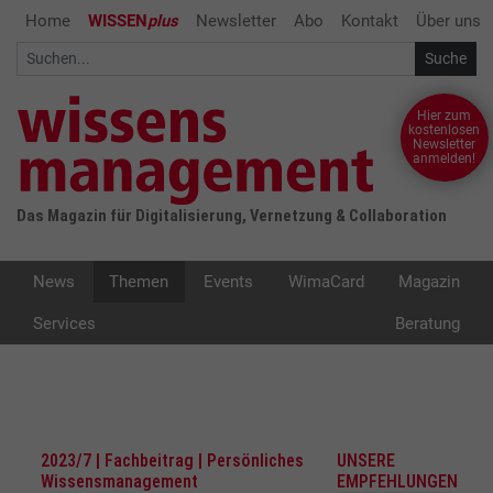
Home
WISSEN
plus
Newsletter
Abo
Kontakt
Über uns
Hier zum
kostenlosen
Newsletter
anmelden!
Das Magazin für Digitalisierung, Vernetzung & Collaboration
News
Themen
Events
WimaCard
Magazin
Services
Beratung
2023/7 | Fachbeitrag | Persönliches
UNSERE
Wissensmanagement
EMPFEHLUNGEN