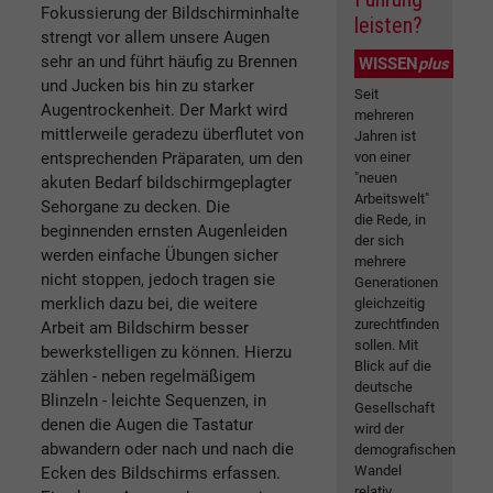
Fokussierung der Bildschirminhalte
leisten?
strengt vor allem unsere Augen
sehr an und führt häufig zu Brennen
WISSEN
plus
und Jucken bis hin zu starker
Seit
Augentrockenheit. Der Markt wird
mehreren
mittlerweile geradezu überflutet von
Jahren ist
von einer
entsprechenden Präparaten, um den
"neuen
akuten Bedarf bildschirmgeplagter
Arbeitswelt"
Sehorgane zu decken. Die
die Rede, in
beginnenden ernsten Augenleiden
der sich
werden einfache Übungen sicher
mehrere
nicht stoppen, jedoch tragen sie
Generationen
merklich dazu bei, die weitere
gleichzeitig
zurechtfinden
Arbeit am Bildschirm besser
sollen. Mit
bewerkstelligen zu können. Hierzu
Blick auf die
zählen - neben regelmäßigem
deutsche
Blinzeln - leichte Sequenzen, in
Gesellschaft
denen die Augen die Tastatur
wird der
abwandern oder nach und nach die
demografischen
Wandel
Ecken des Bildschirms erfassen.
relativ