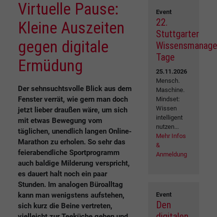
Virtuelle Pause:
Event
22.
Kleine Auszeiten
Stuttgarter
gegen digitale
Wissensmanag
Tage
Ermüdung
25.11.2026
Mensch.
Der sehnsuchtsvolle Blick aus dem
Maschine.
Fenster verrät, wie gern man doch
Mindset:
Wissen
jetzt lieber draußen wäre, um sich
intelligent
mit etwas Bewegung vom
nutzen...
täglichen, unendlich langen Online-
Mehr Infos
Marathon zu erholen. So sehr das
&
feierabendliche Sportprogramm
Anmeldung
auch baldige Milderung verspricht,
es dauert halt noch ein paar
Stunden. Im analogen Büroalltag
kann man wenigstens aufstehen,
Event
Den
sich kurz die Beine vertreten,
digitalen
vielleicht zur Teeküche gehen und