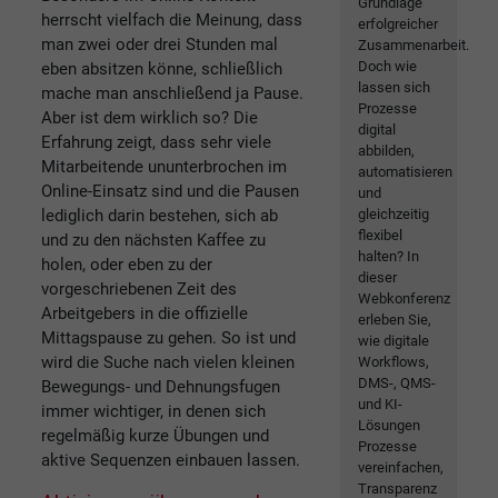
Grundlage
herrscht vielfach die Meinung, dass
erfolgreicher
man zwei oder drei Stunden mal
Zusammenarbeit.
Doch wie
eben absitzen könne, schließlich
lassen sich
mache man anschließend ja Pause.
Prozesse
Aber ist dem wirklich so? Die
digital
Erfahrung zeigt, dass sehr viele
abbilden,
Mitarbeitende ununterbrochen im
automatisieren
Online-Einsatz sind und die Pausen
und
gleichzeitig
lediglich darin bestehen, sich ab
flexibel
und zu den nächsten Kaffee zu
halten? In
holen, oder eben zu der
dieser
vorgeschriebenen Zeit des
Webkonferenz
Arbeitgebers in die offizielle
erleben Sie,
Mittagspause zu gehen. So ist und
wie digitale
wird die Suche nach vielen kleinen
Workflows,
DMS-, QMS-
Bewegungs- und Dehnungsfugen
und KI-
immer wichtiger, in denen sich
Lösungen
regelmäßig kurze Übungen und
Prozesse
aktive Sequenzen einbauen lassen.
vereinfachen,
Transparenz