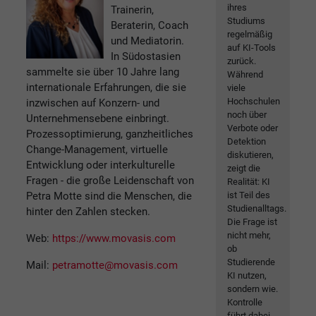
ihres
Trainerin,
Studiums
Beraterin, Coach
regelmäßig
und Mediatorin.
auf KI-Tools
In Südostasien
zurück.
sammelte sie über 10 Jahre lang
Während
internationale Erfahrungen, die sie
viele
Hochschulen
inzwischen auf Konzern- und
noch über
Unternehmensebene einbringt.
Verbote oder
Prozessoptimierung, ganzheitliches
Detektion
Change-Management, virtuelle
diskutieren,
Entwicklung oder interkulturelle
zeigt die
Fragen - die große Leidenschaft von
Realität: KI
ist Teil des
Petra Motte sind die Menschen, die
Studienalltags.
hinter den Zahlen stecken.
Die Frage ist
nicht mehr,
Web:
https://www.movasis.com
ob
Studierende
Mail:
petramotte@movasis.com
KI nutzen,
sondern wie.
Kontrolle
führt dabei