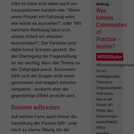
Oder es kann sich dabei auch um
Beitrag
Was
Assoziationen handeln wie: "Wenn
können
unser Projekt ein Fahrzeug wäre,
wie würde es aussehen?", oder "Mit
Communities
welchem Werkzeug lässt sich
of
unsere Arbeit am ehesten
Practice
beschreiben?". Der Fantasie sind
leisten?
dabei keine Grenzen gesetzt. Bei
der Überlegung der Fragestellung
WISSEN
plus
ist nur wichtig, dass das Thema zu
Wissensmanagement
der Zielgruppe passt. Ansonsten
ist ein
fühlt sich die Gruppe nicht ernst
strategisches
Thema in
genommen und reagiert mitunter
Organisationen.
verspannt - wodurch eher der
Und eines,
gegenteilige Effekt erreicht wird.
das in der
Praxis oft
Routinen aufbrechen
hinter den
Erwartungen
Auf welche Form auch immer die
zurückbleibt.
Gestaltung der Pausen fällt - jede
Wikis
noch so kleine Übung, die die
werden