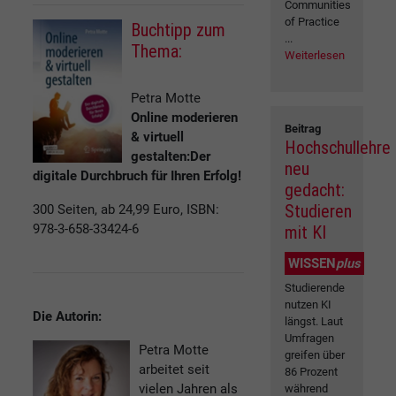
Communities
of Practice
Buchtipp zum
...
Thema:
Weiterlesen
Petra Motte
Online moderieren
Beitrag
& virtuell
Hochschullehre
gestalten:Der
neu
digitale Durchbruch für Ihren Erfolg!
gedacht:
Studieren
300 Seiten, ab 24,99 Euro, ISBN:
978-3-658-33424-6
mit KI
WISSEN
plus
Studierende
nutzen KI
Die Autorin:
längst. Laut
Umfragen
Petra Motte
greifen über
arbeitet seit
86 Prozent
vielen Jahren als
während