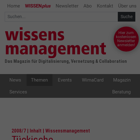
Home
WISSEN
plus
Newsletter
Abo
Kontakt
Über uns
Hier zum
kostenlosen
Newsletter
anmelden!
Das Magazin für Digitalisierung, Vernetzung & Collaboration
News
Themen
Events
WimaCard
Magazin
Services
Beratung
2008/7 | Inhalt | Wissensmanagement
Tückische