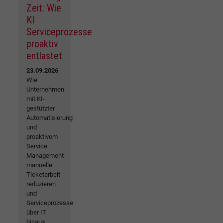
Zeit: Wie
KI
Serviceprozesse
proaktiv
entlastet
23.09.2026
Wie
Unternehmen
mit KI-
gestützter
Automatisierung
und
proaktivem
Service
Management
manuelle
Ticketarbeit
reduzieren
und
Serviceprozesse
über IT
hinaus