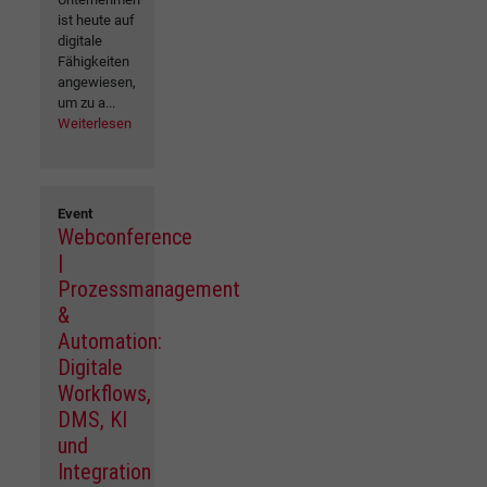
ist heute auf
digitale
Fähigkeiten
angewiesen,
um zu a...
Weiterlesen
Event
Webconference
|
Prozessmanagement
&
Automation:
Digitale
Workflows,
DMS, KI
und
Integration