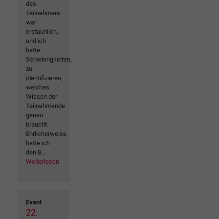
des
Teilnehmers
war
erstaunlich,
und ich
hatte
Schwierigkeiten,
zu
identifizieren,
welches
Wissen der
Teilnehmende
genau
braucht.
Ehrlicherweise
hatte ich
den B...
Weiterlesen
Event
22.