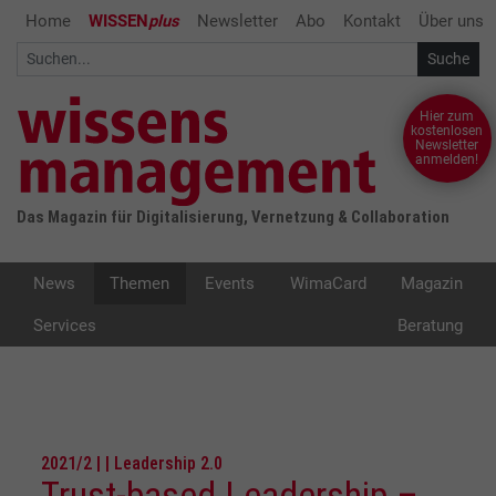
Home
WISSEN
plus
Newsletter
Abo
Kontakt
Über uns
Hier zum
kostenlosen
Newsletter
anmelden!
Das Magazin für Digitalisierung, Vernetzung & Collaboration
News
Themen
Events
WimaCard
Magazin
Services
Beratung
2021/2 | | Leadership 2.0
Trust-based Leadership –