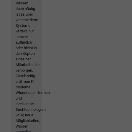
Wissen –
doch häufig
ist es über
verschiedene
Systeme
verteilt, nur
schwer
auffindbar
oder bleibt in
den Köpfen
einzelner
Mitarbeitender
verborgen.
Gleichzeitig
eröffnen KI,
moderne
Wissensplattformen
und
intelligente
Suchtechnologien
völlig neue
Möglichkeiten,
Wissen
schneller