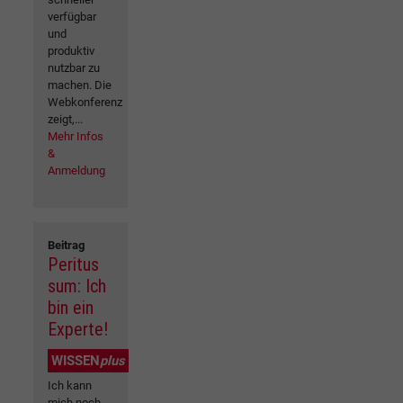
verfügbar
und
produktiv
nutzbar zu
machen. Die
Webkonferenz
zeigt,...
Mehr Infos
&
Anmeldung
Beitrag
Peritus
sum: Ich
bin ein
Experte!
WISSEN
plus
Ich kann
mich noch