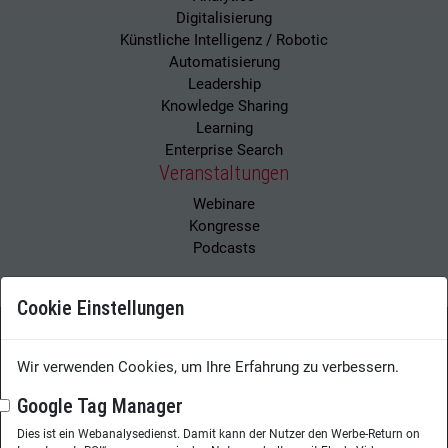
Digitalisierung
Künstliche Intelligenz / Robotic
Automatisierung
Leadership
Knowledge Sharing
Learning
Enterprise Search
Veranstaltungen
Webinare
Kongresse
Podcasts
Cookie Einstellungen
Wissensmanagement Magazin
Impressum
Wir verwenden Cookies, um Ihre Erfahrung zu verbessern.
Datenschutzerklärung
Datenschutz
Google Tag Manager
Dies ist ein Webanalysedienst. Damit kann der Nutzer den Werbe-Return on
Herausgeberin:
Nicole Lehnert