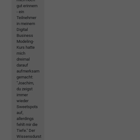
gut erinnern
- ein
Teilnehmer
in meinem
Digital
Business
Modeling-
Kurs hatte
mich
dreimal
darauf
aufmerksam
gemacht:
"Joachim,
du zeigst
immer
wieder
Sweetspots
auf,
allerdings
fehlt mir die
Tiefe." Der
Wissensdurst