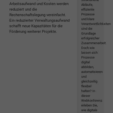
Arbeitsaufwand und Kosten werden
Abläufe,
reduziert und die
effiziente
Prozesse
Rechenschaftslegung vereinfacht.
und klare
Ein reduzierter Verwaltungsaufwand
Verantwortlichkeiten
schafft neue Kapazitäten für die
sind die
Förderung weiterer Projekte.
Grundlage
erfolgreicher
Zusammenarbeit.
Doch wie
lassen sich
Prozesse
digital
abbilden,
automatisieren
und
gleichzeitig
flexibel
halten? In
dieser
Webkonferenz
erleben Sie,
wie digitale