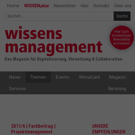
Home
WISSEN
plus
Newsletter
Abo
Kontakt
Über uns
Hier zum
kostenlosen
Newsletter
anmelden!
Das Magazin für Digitalisierung, Vernetzung & Collaboration
News
Themen
Events
WimaCard
Magazin
Services
Beratung
2011/6 | Fachbeitrag |
UNSERE
Projektmanagement
EMPFEHLUNGEN