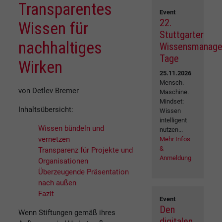
Transparentes
Event
22.
Wissen für
Stuttgarter
nachhaltiges
Wissensmanag
Tage
Wirken
25.11.2026
Mensch.
von Detlev Bremer
Maschine.
Mindset:
Inhaltsübersicht:
Wissen
intelligent
Wissen bündeln und
nutzen...
vernetzen
Mehr Infos
&
Transparenz für Projekte und
Anmeldung
Organisationen
Überzeugende Präsentation
nach außen
Fazit
Event
Den
Wenn Stiftungen gemäß ihres
digitalen