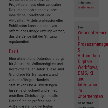
Scheitern...
Projektdaten aus einer zentralen
Weiterlesen
Dokumentation sichert zudem
inhaltliche Korrektheit und
Aktualität. Mittels professioneller
Publikation kann ein positives
Event
öffentliches Image erzeugt werden,
Webconference
das die Seriosität der Stiftung
|
repräsentiert.
Prozessmanag
&
Fazit
Automation:
Eine einheitliche Datenbasis sorgt
Digitale
für Aktualität, Vollständigkeit und
Workflows,
Korrektheit aller Daten. Diese sind
DMS, KI
Grundlage für Transparenz und
und
zukunftsfähiges Handeln.
Integration
Statistiken und Auswertungen
im
lassen sich schnell und einfach
Unternehmen
erstellen. Gleichzeitig sind alle
Daten für eine professionelle
30.09.2026
Außendarstellung verfügbar.
Strukturierte