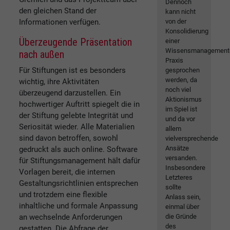
Dennoch
den gleichen Stand der
kann nicht
Informationen verfügen.
von der
Konsolidierung
Überzeugende Präsentation
einer
Wissensmanagement
nach außen
Praxis
Für Stiftungen ist es besonders
gesprochen
werden, da
wichtig, ihre Aktivitäten
noch viel
überzeugend darzustellen. Ein
Aktionismus
hochwertiger Auftritt spiegelt die in
im Spiel ist
der Stiftung gelebte Integrität und
und da vor
Seriosität wieder. Alle Materialien
allem
sind davon betroffen, sowohl
vielversprechende
Ansätze
gedruckt als auch online. Software
versanden.
für Stiftungsmanagement hält dafür
Insbesondere
Vorlagen bereit, die internen
Letzteres
Gestaltungsrichtlinien entsprechen
sollte
und trotzdem eine flexible
Anlass sein,
inhaltliche und formale Anpassung
einmal über
an wechselnde Anforderungen
die Gründe
des
gestatten. Die Abfrage der