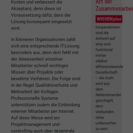
Art der
Kosten und verbessert die
Zusammenarbei
Akzeptanz, denn diese ist
Voraussetzung dafür, dass die
WISSEN
plus
Lösung konsequent eingesetzt
Kooperationen
wird.
sind die
Antwort auf
In kleineren Organisationen zahlt
eine sich
sich eine entsprechende IT-Lösung
funktional
besonders aus, denn dort fehlt mit
immer
der Abwesenheit einzelner
stärker
Mitarbeiter schnell wichtiges
differenzierende
Wissen über Projekte oder
Gesellschaft
– die Kraft
bewährte Verfahren. Die Folge sind
wird aus
in der Regel Qualitätsverluste und
dem
Mehrarbeit der Kollegen.
Nebeneinander
Professionelle Systeme
geschöpft,
unterstützen zudem die Einbindung
dem
externer Mitarbeiter per Internet.
Verbunden
Auf diese Weise wird ein
ohne
unterworfen
Projektmanagement und -
zu sein.
controlling auch über dezentrale