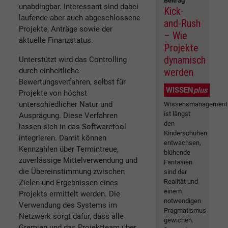
Beitrag
unabdingbar. Interessant sind dabei
Kick-
laufende aber auch abgeschlossene
and-Rush
Projekte, Anträge sowie der
– Wie
aktuelle Finanzstatus.
Projekte
dynamisch
Unterstützt wird das Controlling
durch einheitliche
werden
Bewertungsverfahren, selbst für
WISSEN
plus
Projekte von höchst
unterschiedlicher Natur und
Wissensmanagement
ist längst
Ausprägung. Diese Verfahren
den
lassen sich in das Softwaretool
Kinderschuhen
integrieren. Damit können
entwachsen,
Kennzahlen über Termintreue,
blühende
zuverlässige Mittelverwendung und
Fantasien
die Übereinstimmung zwischen
sind der
Realität und
Zielen und Ergebnissen eines
einem
Projekts ermittelt werden. Die
notwendigen
Verwendung des Systems im
Pragmatismus
Netzwerk sorgt dafür, dass alle
gewichen.
Gremien und das Projektteam über