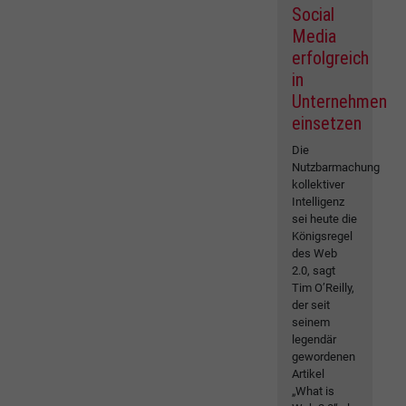
Social
Media
erfolgreich
in
Unternehmen
einsetzen
Die
Nutzbarmachung
kollektiver
Intelligenz
sei heute die
Königsregel
des Web
2.0, sagt
Tim O’Reilly,
der seit
seinem
legendär
gewordenen
Artikel
„What is