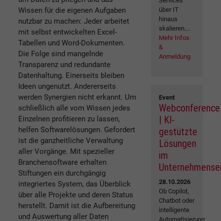
Services
Wissen für die eigenen Aufgaben
über IT
hinaus
nutzbar zu machen: Jeder arbeitet
skalieren....
mit selbst entwickelten Excel-
Mehr Infos
Tabellen und Word-Dokumenten.
&
Die Folge sind mangelnde
Anmeldung
Transparenz und redundante
Datenhaltung. Einerseits bleiben
Ideen ungenutzt. Andererseits
werden Synergien nicht erkannt. Um
Event
Webconference
schließlich alle vom Wissen jedes
| KI-
Einzelnen profitieren zu lassen,
helfen Softwarelösungen. Gefordert
gestützte
ist die ganzheitliche Verwaltung
Lösungen
aller Vorgänge. Mit spezieller
im
Branchensoftware erhalten
Unternehmense
Stiftungen ein durchgängig
28.10.2026
integriertes System, das Überblick
Ob Copilot,
über alle Projekte und deren Status
Chatbot oder
herstellt. Damit ist die Aufbereitung
intelligente
und Auswertung aller Daten
Automatisierung