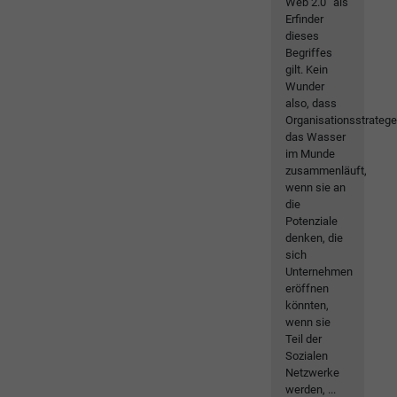
Web 2.0“ als
Erfinder
dieses
Begriffes
gilt. Kein
Wunder
also, dass
Organisationsstrateg
das Wasser
im Munde
zusammenläuft,
wenn sie an
die
Potenziale
denken, die
sich
Unternehmen
eröffnen
könnten,
wenn sie
Teil der
Sozialen
Netzwerke
werden, ...