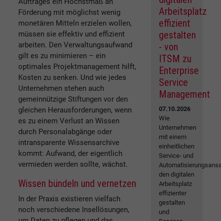
Auftrages ein Höchstmaß an
Arbeitsplatz
Förderung mit möglichst wenig
effizient
monetären Mitteln erzielen wollen,
gestalten
müssen sie effektiv und effizient
arbeiten. Den Verwaltungsaufwand
- von
gilt es zu minimieren – ein
ITSM zu
optimales Projektmanagement hilft,
Enterprise
Kosten zu senken. Und wie jedes
Service
Unternehmen stehen auch
Management
gemeinnützige Stiftungen vor den
07.10.2026
gleichen Herausforderungen, wenn
Wie
es zu einem Verlust an Wissen
Unternehmen
durch Personalabgänge oder
mit einem
intransparente Wissensarchive
einheitlichen
kommt: Aufwand, der eigentlich
Service- und
vermieden werden sollte, wächst.
Automatisierungsansa
den digitalen
Wissen bündeln und vernetzen
Arbeitsplatz
effizienter
In der Praxis existieren vielfach
gestalten
noch verschiedene Insellösungen,
und
um Daten zu pflegen und das