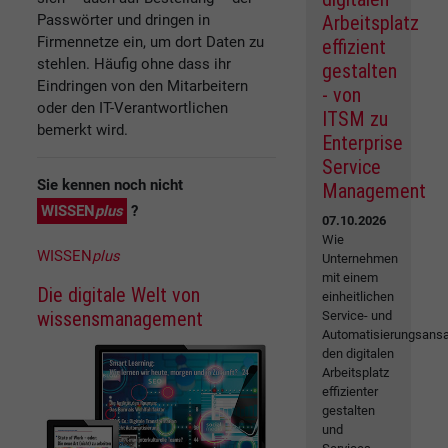
Passwörter und dringen in
Arbeitsplatz
Firmennetze ein, um dort Daten zu
effizient
stehlen. Häufig ohne dass ihr
gestalten
Eindringen von den Mitarbeitern
- von
oder den IT-Verantwortlichen
ITSM zu
bemerkt wird.
Enterprise
Service
Sie kennen noch nicht
Management
WISSEN
plus
?
07.10.2026
Wie
WISSEN
plus
Unternehmen
mit einem
Die digitale Welt von
einheitlichen
wissensmanagement
Service- und
Automatisierungsansa
den digitalen
Arbeitsplatz
effizienter
gestalten
und