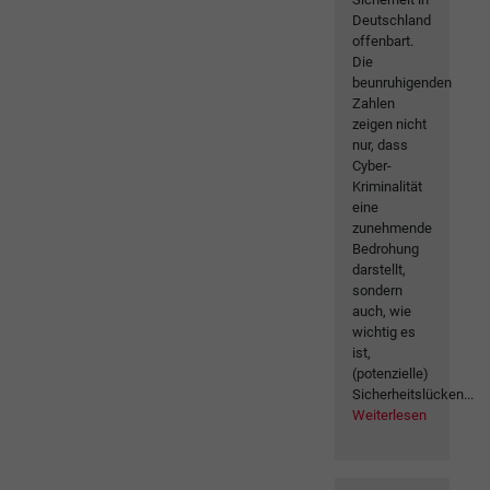
Deutschland
offenbart.
Die
beunruhigenden
Zahlen
zeigen nicht
nur, dass
Cyber-
Kriminalität
eine
zunehmende
Bedrohung
darstellt,
sondern
auch, wie
wichtig es
ist,
(potenzielle)
Sicherheitslücken...
Weiterlesen