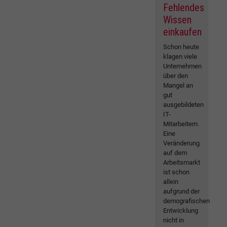
Fehlendes
Wissen
einkaufen
Schon heute
klagen viele
Unternehmen
über den
Mangel an
gut
ausgebildeten
IT-
Mitarbeitern.
Eine
Veränderung
auf dem
Arbeitsmarkt
ist schon
allein
aufgrund der
demografischen
Entwicklung
nicht in