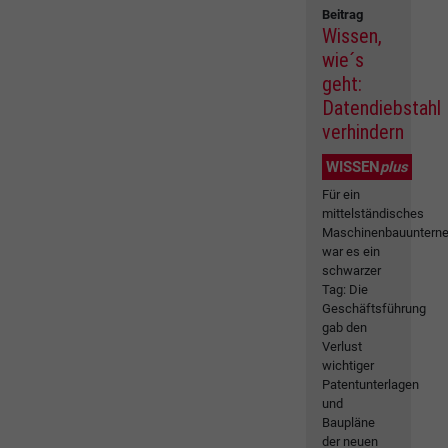
Beitrag
Wissen,
wie´s
geht:
Datendiebstahl
verhindern
WISSEN
plus
Für ein
mittelständisches
Maschinenbauuntern
war es ein
schwarzer
Tag: Die
Geschäftsführung
gab den
Verlust
wichtiger
Patentunterlagen
und
Baupläne
der neuen