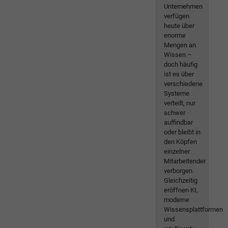
Unternehmen
verfügen
heute über
enorme
Mengen an
Wissen –
doch häufig
ist es über
verschiedene
Systeme
verteilt, nur
schwer
auffindbar
oder bleibt in
den Köpfen
einzelner
Mitarbeitender
verborgen.
Gleichzeitig
eröffnen KI,
moderne
Wissensplattformen
und