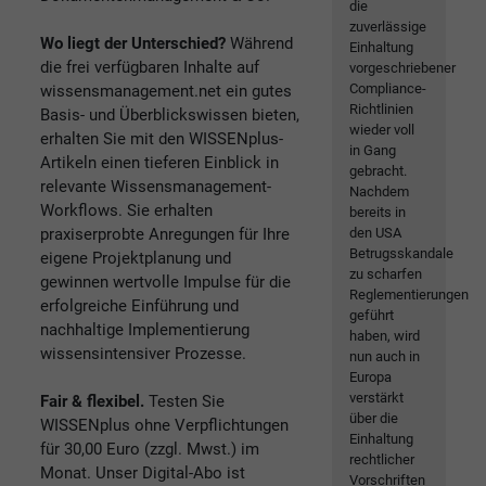
die
zuverlässige
Wo liegt der Unterschied?
Während
Einhaltung
die frei verfügbaren Inhalte auf
vorgeschriebener
Compliance-
wissensmanagement.net ein gutes
Richtlinien
Basis- und Überblickswissen bieten,
wieder voll
erhalten Sie mit den WISSENplus-
in Gang
Artikeln einen tieferen Einblick in
gebracht.
relevante Wissensmanagement-
Nachdem
Workflows. Sie erhalten
bereits in
praxiserprobte Anregungen für Ihre
den USA
Betrugsskandale
eigene Projektplanung und
zu scharfen
gewinnen wertvolle Impulse für die
Reglementierungen
erfolgreiche Einführung und
geführt
nachhaltige Implementierung
haben, wird
wissensintensiver Prozesse.
nun auch in
Europa
verstärkt
Fair & flexibel.
Testen Sie
über die
WISSENplus ohne Verpflichtungen
Einhaltung
für 30,00 Euro (zzgl. Mwst.) im
rechtlicher
Monat. Unser Digital-Abo ist
Vorschriften