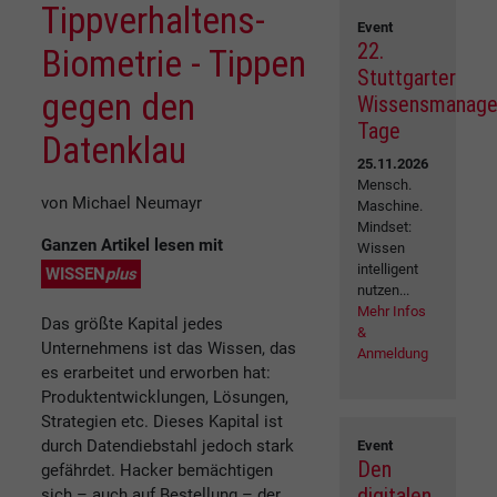
Tippverhaltens-
Event
22.
Biometrie - Tippen
Stuttgarter
gegen den
Wissensmanag
Tage
Datenklau
25.11.2026
Mensch.
von Michael Neumayr
Maschine.
Mindset:
Ganzen Artikel lesen mit
Wissen
intelligent
WISSEN
plus
nutzen...
Mehr Infos
Das größte Kapital jedes
&
Unternehmens ist das Wissen, das
Anmeldung
es erarbeitet und erworben hat:
Produktentwicklungen, Lösungen,
Strategien etc. Dieses Kapital ist
durch Datendiebstahl jedoch stark
Event
Den
gefährdet. Hacker bemächtigen
digitalen
sich – auch auf Bestellung – der