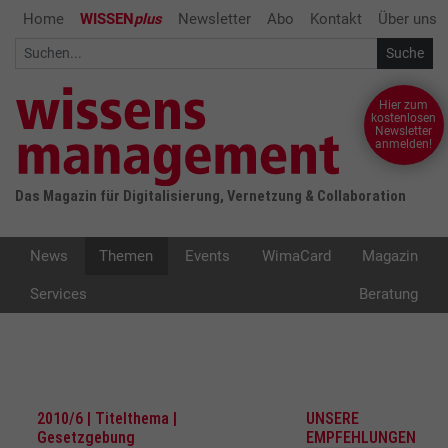
Home
WISSEN
plus
Newsletter
Abo
Kontakt
Über uns
Hier zum
kostenlosen
Newsletter
anmelden!
Das Magazin für Digitalisierung, Vernetzung & Collaboration
News
Themen
Events
WimaCard
Magazin
Services
Beratung
2010/6 | Titelthema |
UNSERE
Gesetzgebung
EMPFEHLUNGEN