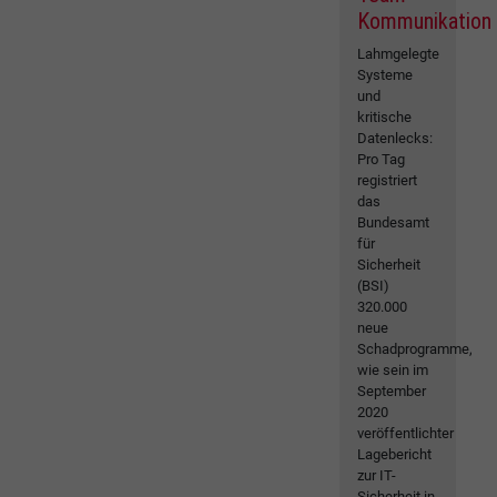
Kommunikation
Lahmgelegte
Systeme
und
kritische
Datenlecks:
Pro Tag
registriert
das
Bundesamt
für
Sicherheit
(BSI)
320.000
neue
Schadprogramme,
wie sein im
September
2020
veröffentlichter
Lagebericht
zur IT-
Sicherheit in