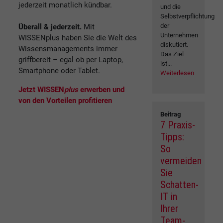
jederzeit monatlich kündbar.
und die
Selbstverpflichtung
der
Überall & jederzeit.
Mit
Unternehmen
WISSENplus haben Sie die Welt des
diskutiert.
Wissensmanagements immer
Das Ziel
griffbereit – egal ob per Laptop,
ist...
Smartphone oder Tablet.
Weiterlesen
Jetzt WISSEN
plus
erwerben und
von den Vorteilen profitieren
Beitrag
7 Praxis-
Tipps:
So
vermeiden
Sie
Schatten-
IT in
Ihrer
Team-