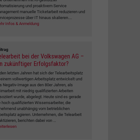
tomatisierung und proaktivem Service
nagement manuelle Ticketarbeit reduzieren und
rviceprozesse über IT hinaus skalieren....
hr Infos & Anmeldung
itrag
elearbeit bei der Volkswagen AG –
in zukünftiger Erfolgsfaktor?
 den letzten Jahren hat sich der Telearbeitsplatz
 einem vollwertigen Arbeitsplatz entwickelt und
s Negativ-Image aus den 80er Jahren, als
imarbeit mit niedrig qualifizierten Arbeiten
soziiert wurde, abgelegt. Heute sind es gerade
e hoch qualifizierten Wissensarbeiter, die
nehmend unabhängig vom betrieblichen
beitsplatz agieren. Unternehmen, die Telearbeit
aktizieren, berichten dabei von ...
iterlesen