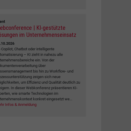
ent
ebconference | KI-gestützte
ösungen im Unternehmenseinsatz
.10.2026
 Copilot, Chatbot oder intelligente
tomatisierung – KI zieht in nahezu alle
ternehmensbereiche ein. Von der
kumentenverarbeitung über
ssensmanagement bis hin zu Workflow- und
ozessunterstützung zeigen sich neue
glichkeiten, um Effizienz und Qualität deutlich zu
eigern. In dieser Webkonferenz präsentieren KI-
perten, wie smarte Technologien im
ternehmenskontext konkret eingesetzt we...
hr Infos & Anmeldung