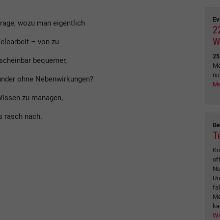
Ev
Frage, wozu man eigentlich
2
W
elearbeit – von zu
25
 scheinbar bequemer,
Me
nu
Wunder ohne Nebenwirkungen?
Me
 Wissen zu managen,
s rasch nach.
Be
T
Kr
of
Nu
Un
fa
Me
ka
We