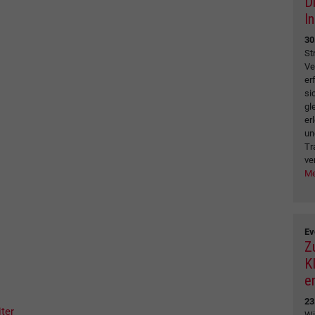
D
I
30
St
Ve
er
si
gl
er
un
Tr
ve
Me
Ev
Z
K
e
23
iter
Wi