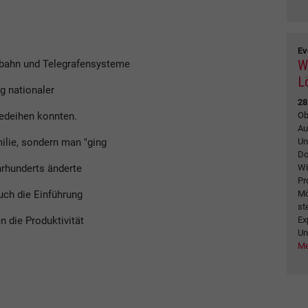
Ev
W
bahn und Telegrafensysteme
L
g nationaler
28
Ob
edeihen konnten.
Au
Un
ilie, sondern man "ging
Do
Wi
ahrhunderts änderte
Pr
Mö
uch die Einführung
st
Ex
n die Produktivität
Un
Me