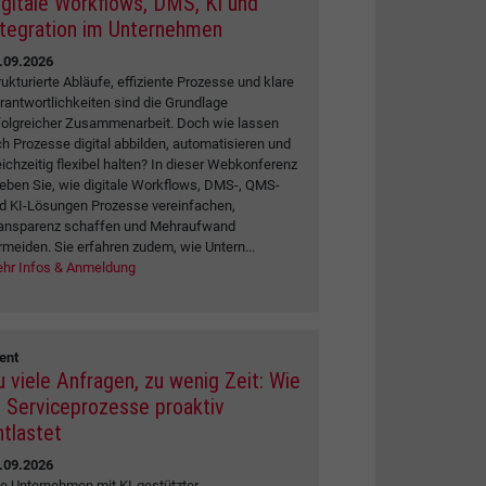
igitale Workflows, DMS, KI und
ntegration im Unternehmen
.09.2026
rukturierte Abläufe, effiziente Prozesse und klare
rantwortlichkeiten sind die Grundlage
folgreicher Zusammenarbeit. Doch wie lassen
ch Prozesse digital abbilden, automatisieren und
eichzeitig flexibel halten? In dieser Webkonferenz
leben Sie, wie digitale Workflows, DMS-, QMS-
d KI-Lösungen Prozesse vereinfachen,
ansparenz schaffen und Mehraufwand
rmeiden. Sie erfahren zudem, wie Untern...
hr Infos & Anmeldung
ent
u viele Anfragen, zu wenig Zeit: Wie
I Serviceprozesse proaktiv
ntlastet
.09.2026
e Unternehmen mit KI-gestützter