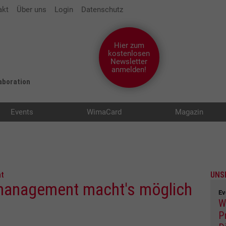
akt
Über uns
Login
Datenschutz
Hier zum
kostenlosen
Newsletter
anmelden!
laboration
Events
WimaCard
Magazin
nt
UNS
management macht's möglich
Ev
W
P