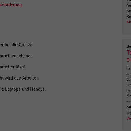
usforderung
Au
Ma
Se
Me
 wobei die Grenze
Be
T
earbeit zusehends
e
rbeiter lässt
In
zu
ht wird das Arbeiten
da
He
ie Laptops und Handys.
as
di
zu
Ar
pr
We