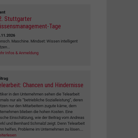
ent
2. Stuttgarter
issensmanagement-Tage
.11.2026
nsch. Maschine. Mindset: Wissen intelligent
tzen...
hr Infos & Anmeldung
itrag
elearbeit: Chancen und Hindernisse
itiker in den Unternehmen sehen die Telearbeit
tmals nur als “betriebliche Sozialleistung”, deren
tzen nur den Mitarbeitern zugute käme, dem
ternehmen blieben die hohen Kosten. Eine
lsche Einschätzung, wie der Beitrag vom Andreas
rkl und Bernhard Schmalzl zeigt. Denn Telearbeit
nn helfen, Probleme im Unternehmen zu lösen....
iterlesen