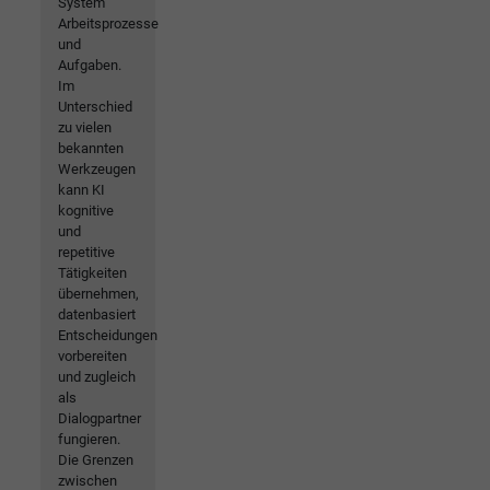
System
Arbeitsprozesse
und
Aufgaben.
Im
Unterschied
zu vielen
bekannten
Werkzeugen
kann KI
kognitive
und
repetitive
Tätigkeiten
übernehmen,
datenbasiert
Entscheidungen
vorbereiten
und zugleich
als
Dialogpartner
fungieren.
Die Grenzen
zwischen