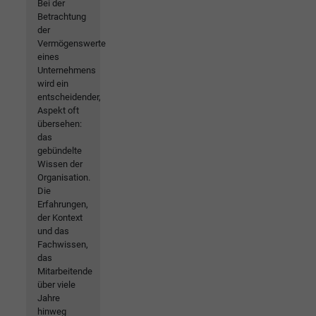
Bei der
Betrachtung
der
Vermögenswerte
eines
Unternehmens
wird ein
entscheidender,
Aspekt oft
übersehen:
das
gebündelte
Wissen der
Organisation.
Die
Erfahrungen,
der Kontext
und das
Fachwissen,
das
Mitarbeitende
über viele
Jahre
hinweg