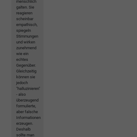
menschlich
galten. Sie
reagieren
scheinbar
empathisch,
spiegeln
Stimmungen
und wirken
zunehmend
wie ein
echtes
Gegenüber.
Gleichzeitig
können sie
jedoch
"halluzinieren"
- also
überzeugend
formulierte,
aber falsche
Informationen
erzeugen.
Deshalb
sollte man