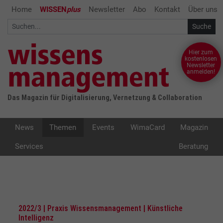
Home
WISSEN
plus
Newsletter
Abo
Kontakt
Über uns
Hier zum
kostenlosen
Newsletter
anmelden!
Das Magazin für Digitalisierung, Vernetzung & Collaboration
News
Themen
Events
WimaCard
Magazin
Services
Beratung
2022/3 | Praxis Wissensmanagement | Künstliche
Intelligenz