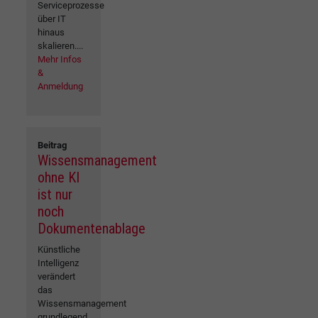
Serviceprozesse
über IT
hinaus
skalieren....
Mehr Infos
&
Anmeldung
Beitrag
Wissensmanagement
ohne KI
ist nur
noch
Dokumentenablage
Künstliche
Intelligenz
verändert
das
Wissensmanagement
grundlegend.