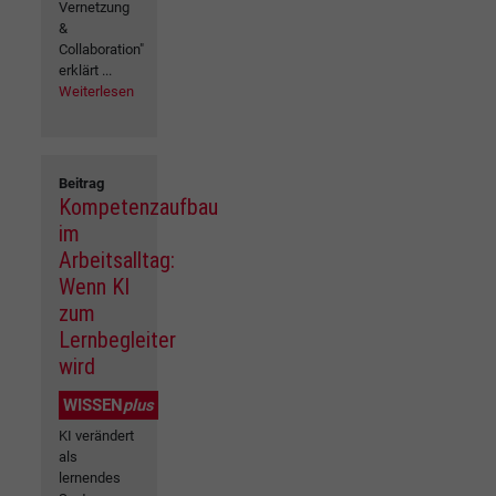
Vernetzung
&
Collaboration"
erklärt ...
Weiterlesen
Beitrag
Kompetenzaufbau
im
Arbeitsalltag:
Wenn KI
zum
Lernbegleiter
wird
WISSEN
plus
KI verändert
als
lernendes