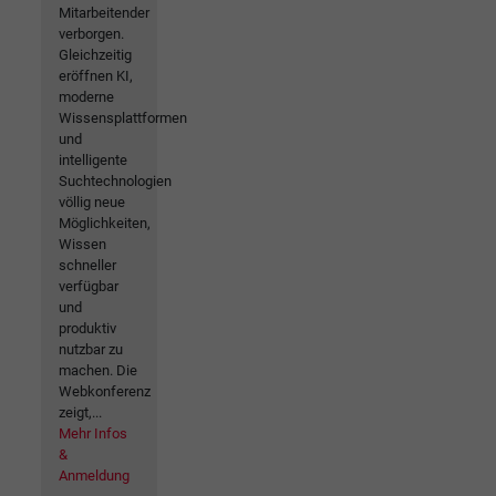
Mitarbeitender
verborgen.
Gleichzeitig
eröffnen KI,
moderne
Wissensplattformen
und
intelligente
Suchtechnologien
völlig neue
Möglichkeiten,
Wissen
schneller
verfügbar
und
produktiv
nutzbar zu
machen. Die
Webkonferenz
zeigt,...
Mehr Infos
&
Anmeldung