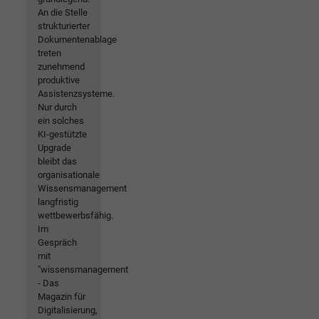
An die Stelle
strukturierter
Dokumentenablage
treten
zunehmend
produktive
Assistenzsysteme.
Nur durch
ein solches
KI-gestützte
Upgrade
bleibt das
organisationale
Wissensmanagement
langfristig
wettbewerbsfähig.
Im
Gespräch
mit
"wissensmanagement
- Das
Magazin für
Digitalisierung,