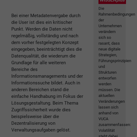
WISSEN
plus
Die
Rahmenbedingungen
Bei einer Metadatenvergabe durch
der
die User ist dies ein kritischer
Unternehmen
Punkt. Werden die Daten nicht
verändern
regelmäßig, vollständig und nach
sich so
dem vorher festgelegten Konzept
rasant, dass
eingegeben, beeinträchtigt dies die
neue digitale
Strategien,
Datenqualität, die wiederum die
Führungsprinzipien
Grundlage für alle weiteren
und
Bereiche des
Strukturen
Informationsmanagements und der
entworfen
Informationssuche bildet. Auch in
werden
anderen Bereichen stand die
müssen. Die
aktuellen
einfache Handhabung im Fokus der
Veränderungen
Lösungsgestaltung. Beim Thema
lassen sich
Zugriffssicherheit wurde dies
anhand von
beispielsweise über die
VUCA
Dezentralisierung von
zusammenfassen:
Verwaltungsaufgaben gelöst.
Volatilität
steht dabei