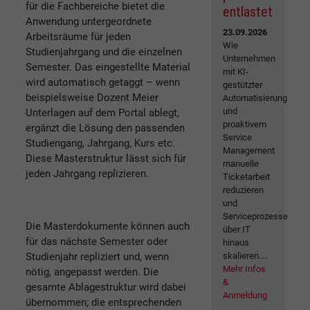
für die Fachbereiche bietet die
entlastet
Anwendung untergeordnete
23.09.2026
Arbeitsräume für jeden
Wie
Studienjahrgang und die einzelnen
Unternehmen
Semester. Das eingestellte Material
mit KI-
wird automatisch getaggt – wenn
gestützter
beispielsweise Dozent Meier
Automatisierung
und
Unterlagen auf dem Portal ablegt,
proaktivem
ergänzt die Lösung den passenden
Service
Studiengang, Jahrgang, Kurs etc.
Management
Diese Masterstruktur lässt sich für
manuelle
jeden Jahrgang replizieren.
Ticketarbeit
reduzieren
und
Serviceprozesse
Die Masterdokumente können auch
über IT
für das nächste Semester oder
hinaus
Studienjahr repliziert und, wenn
skalieren....
Mehr Infos
nötig, angepasst werden. Die
&
gesamte Ablagestruktur wird dabei
Anmeldung
übernommen; die entsprechenden