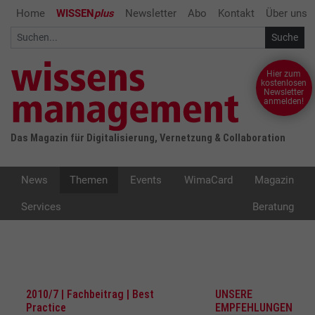
Home
WISSEN
plus
Newsletter
Abo
Kontakt
Über uns
Hier zum
kostenlosen
Newsletter
anmelden!
Das Magazin für Digitalisierung, Vernetzung & Collaboration
News
Themen
Events
WimaCard
Magazin
Services
Beratung
2010/7 | Fachbeitrag | Best
UNSERE
Practice
EMPFEHLUNGEN