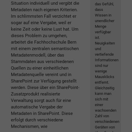
Situation individuell und vergibt die
das Gefühl,
Metadaten nach eigenen Kriterien.
dass
Wissen in
Im schlimmsten Fall verzichtet er
unendlicher
sogar auf eine Vergabe, weil er
Menge
keine Zeit oder keine Lust hat. Um
verfügbar
dieses Problem zu umgehen,
ist.
arbeitet die Fachhochschule Bern
Neuigkeiten
mit einem zentralen semantischen
und
vertiefende
Metadatenmodell, über das
Informationen
Stammdaten aus verschiedenen
sind nur
Quellen zu einer einheitlichen
wenige
Metadatenquelle vereint und in
Mausklicks
SharePoint zur Verfügung gestellt
entfernt.
werden. Diese über ein SharePoint-
Gleichzeitig
Zusatzprodukt realisierte
kann man
sich mit
Verwaltung sorgt auch für eine
einer
automatische Vergabe der
wachsenden
Metadaten in SharePoint. Diese
Zahl von
erfolgt durch verschiedene
verschiedenen
Mechanismen, wie
Geräten von