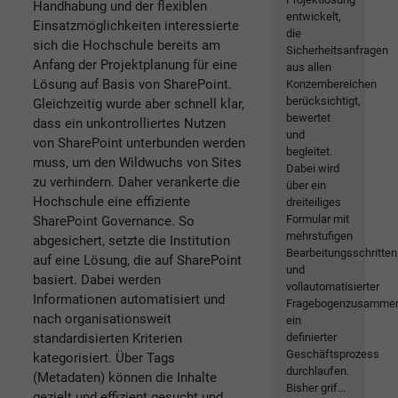
Handhabung und der flexiblen
entwickelt,
Einsatzmöglichkeiten interessierte
die
sich die Hochschule bereits am
Sicherheitsanfragen
Anfang der Projektplanung für eine
aus allen
Lösung auf Basis von SharePoint.
Konzernbereichen
berücksichtigt,
Gleichzeitig wurde aber schnell klar,
bewertet
dass ein unkontrolliertes Nutzen
und
von SharePoint unterbunden werden
begleitet.
muss, um den Wildwuchs von Sites
Dabei wird
zu verhindern. Daher verankerte die
über ein
Hochschule eine effiziente
dreiteiliges
Formular mit
SharePoint Governance. So
mehrstufigen
abgesichert, setzte die Institution
Bearbeitungsschritten
auf eine Lösung, die auf SharePoint
und
basiert. Dabei werden
vollautomatisierter
Informationen automatisiert und
Fragebogenzusammen
nach organisationsweit
ein
standardisierten Kriterien
definierter
Geschäftsprozess
kategorisiert. Über Tags
durchlaufen.
(Metadaten) können die Inhalte
Bisher grif...
gezielt und effizient gesucht und