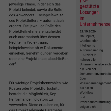
| KI-
jeweilige Phase, in der sich das
gestützte
Projekt befindet, sowie die Rolle
Lösungen
des Anwenders – beispielsweise
im
des Projektleiters – automatisch
Unternehmense
ergänzt. Die jeweilige Rolle des
Projektteilnehmers entscheidet
28.10.2026
Ob Copilot,
auch automatisch über dessen
Chatbot oder
Rechte im Projektraum,
intelligente
beispielsweise ob er Dokumente
Automatisierung
einsehen, Genehmigungen vergeben
– KI zieht in
oder eine Projektphase abschließen
nahezu alle
darf.
Unternehmensbereich
ein. Von der
Dokumentenverarbeit
über
Für wichtige Projektkennzahlen, wie
Wissensmanagement
bis hin zu
Kosten oder Projektfortschritt,
Workflow-
besteht die Möglichkeit, Key
und
Performance Indicators zu
Prozessunterstützung
verwenden. Diese erlauben es, für
zeigen sich
das Projekt relevante Parameter