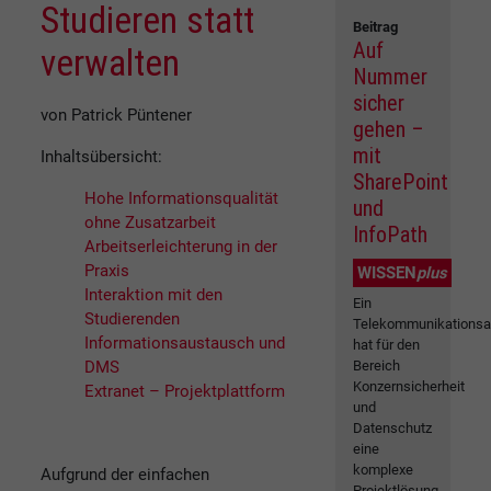
Studieren statt
Beitrag
Auf
verwalten
Nummer
sicher
von Patrick Püntener
gehen –
mit
Inhaltsübersicht:
SharePoint
Hohe Informationsqualität
und
ohne Zusatzarbeit
InfoPath
Arbeitserleichterung in der
Praxis
WISSEN
plus
Interaktion mit den
Ein
Studierenden
Telekommunikationsa
Informationsaustausch und
hat für den
DMS
Bereich
Konzernsicherheit
Extranet – Projektplattform
und
Datenschutz
eine
komplexe
Aufgrund der einfachen
Projektlösung