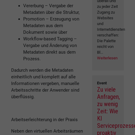
überall und
Vererbung – Vergabe der
zu jeder Zeit
Metadaten über die Struktur,
Zugang zu
Websites
Promotion – Erzeugung von
und
Metadaten aus dem
Internetdiensten
Dokument sowie über
verschaffen:
Workflow-based Tagging –
Die Palette
Vergabe und Änderung von
reicht von
Metadaten direkt aus dem
Bl...
Weiterlesen
Prozess.
Dadurch werden die Metadaten
einheitlich und komplett auf alle
Informationen vergeben, manuelle
Event
Zu viele
Arbeitsschritte der Anwender sind
Anfragen,
überflüssig.
zu wenig
Zeit: Wie
KI
Arbeitserleichterung in der Praxis
Serviceprozess
Neben den virtuellen Arbeitsräumen
proaktiv