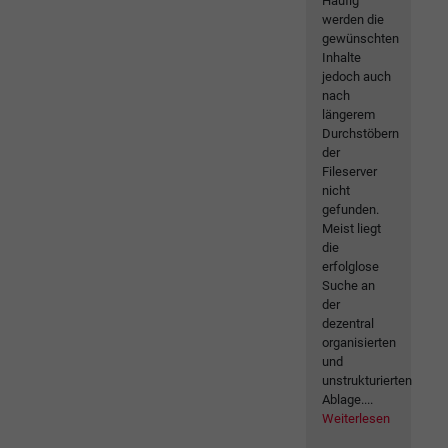
Häufig
werden die
gewünschten
Inhalte
jedoch auch
nach
längerem
Durchstöbern
der
Fileserver
nicht
gefunden.
Meist liegt
die
erfolglose
Suche an
der
dezentral
organisierten
und
unstrukturierten
Ablage....
Weiterlesen