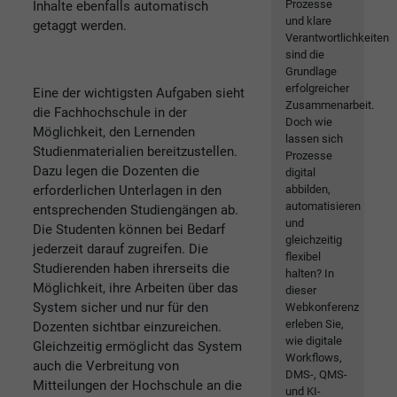
Prozesse
Inhalte ebenfalls automatisch
und klare
getaggt werden.
Verantwortlichkeiten
sind die
Grundlage
erfolgreicher
Eine der wichtigsten Aufgaben sieht
Zusammenarbeit.
die Fachhochschule in der
Doch wie
Möglichkeit, den Lernenden
lassen sich
Studienmaterialien bereitzustellen.
Prozesse
Dazu legen die Dozenten die
digital
erforderlichen Unterlagen in den
abbilden,
automatisieren
entsprechenden Studiengängen ab.
und
Die Studenten können bei Bedarf
gleichzeitig
jederzeit darauf zugreifen. Die
flexibel
Studierenden haben ihrerseits die
halten? In
Möglichkeit, ihre Arbeiten über das
dieser
System sicher und nur für den
Webkonferenz
erleben Sie,
Dozenten sichtbar einzureichen.
wie digitale
Gleichzeitig ermöglicht das System
Workflows,
auch die Verbreitung von
DMS-, QMS-
Mitteilungen der Hochschule an die
und KI-